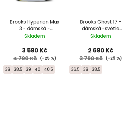
Brooks Hyperion Max
Brooks Ghost 17 -
3 - dámská -
dámská -světle
žlutá/růžová
modrá/oranžová
Skladem
Skladem
3 590 Kč
2 690 Kč
4 790 Kč
3 790 Kč
(–25 %)
(–29 %)
38
38.5
39
40
40.5
36.5
38
38.5