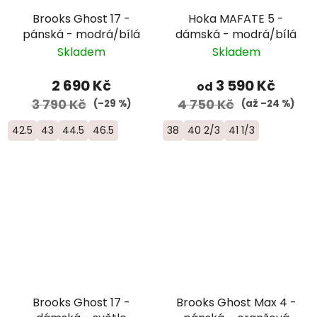
Brooks Ghost 17 -
Hoka MAFATE 5 -
pánská - modrá/bílá
dámská - modrá/bílá
Skladem
Skladem
2 690 Kč
3 590 Kč
od
3 790 Kč
4 750 Kč
(–29 %)
(až –24 %)
42.5
43
44.5
46.5
38
40 2/3
41 1/3
Brooks Ghost 17 -
Brooks Ghost Max 4 -