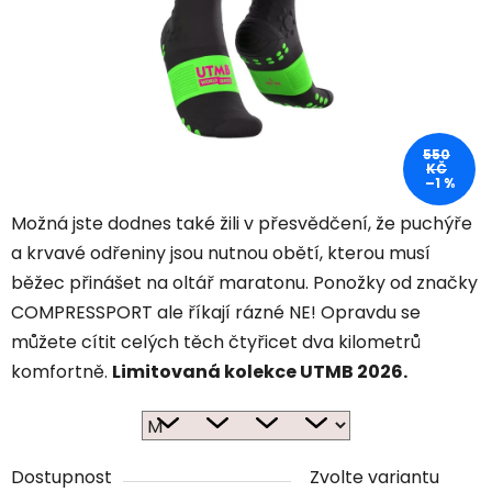
550
KČ
–1 %
Možná jste dodnes také žili v přesvědčení, že puchýře
a krvavé odřeniny jsou nutnou obětí, kterou musí
běžec přinášet na oltář maratonu. Ponožky od značky
COMPRESSPORT ale říkají rázné NE! Opravdu se
můžete cítit celých těch čtyřicet dva kilometrů
komfortně.
Limitovaná kolekce UTMB 2026.
Dostupnost
Zvolte variantu