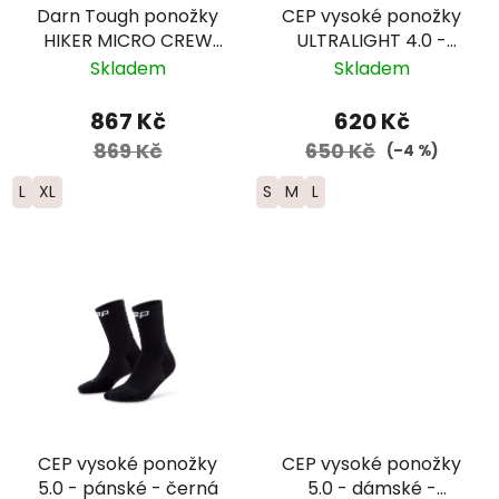
Darn Tough ponožky
CEP vysoké ponožky
HIKER MICRO CREW
ULTRALIGHT 4.0 -
Midweight Merino -
dámské –
Skladem
Skladem
pánské - modré -
fialová/růžová
limitovaná edice
867 Kč
620 Kč
869 Kč
650 Kč
(–4 %)
L
XL
S
M
L
CEP vysoké ponožky
CEP vysoké ponožky
5.0 - pánské - černá
5.0 - dámské -