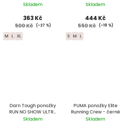
zelená/černá
Skladem
Skladem
363 Kč
444 Kč
500 Kč
550 Kč
(–27 %)
(–19 %)
M
L
XL
S
M
L
Darn Tough ponožky
PUMA ponožky Elite
RUN NO SHOW ULTRA
Running Crew - černé
Lightweight Merino -
Skladem
Skladem
pánské - červené