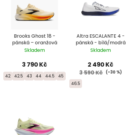
Brooks Ghost 18 -
Altra ESCALANTE 4 -
pánská – oranžová
pánská - bílá/modrá
Skladem
Skladem
3 790 Kč
2 490 Kč
3 590 Kč
(–30 %)
42
42.5
43
44
44.5
45
45.5
46.5