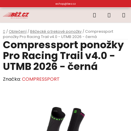
Přejít
eshop@bez.cz
na
Hledat
NÁKUP
obsah
KOŠÍK
Domů
/
Oblečení
/
Běžecké a trekové ponožky
/
Compressport
ponožky Pro Racing Trail v4.0 - UTMB 2026 - černá
Compressport ponožky
Pro Racing Trail v4.0 -
UTMB 2026 - černá
Značka:
COMPRESSPORT