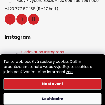
Rady k výběru zboží: +420 608 466 798 nebo
+420 777 621 185 (11 - 17 hod.)
Instagram
Sledovat na Instagramu
Tento web používá soubory cookie. Dalším
Facebook
procházením tohoto webu vyjadřujete souhlas s
jejich používáním.. Více informací
zde
.
Nastavení
Vytvořil Shoptet
Souhlasím
Copyright 2026
Běž.cz
. Všechna práva vyhrazena.