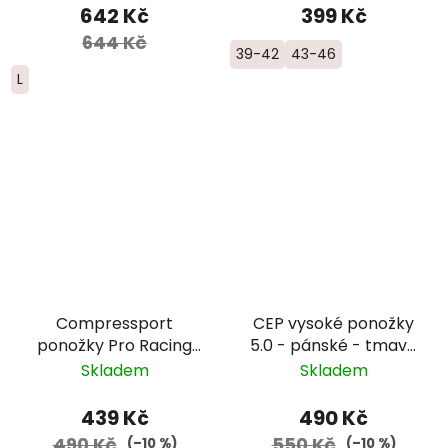
642 Kč
399 Kč
644 Kč
39-42
43-46
L
Compressport
CEP vysoké ponožky
ponožky Pro Racing
5.0 - pánské - tmavě
Trail - černá/červená
modrá
Skladem
Skladem
439 Kč
490 Kč
490 Kč
550 Kč
(–10 %)
(–10 %)