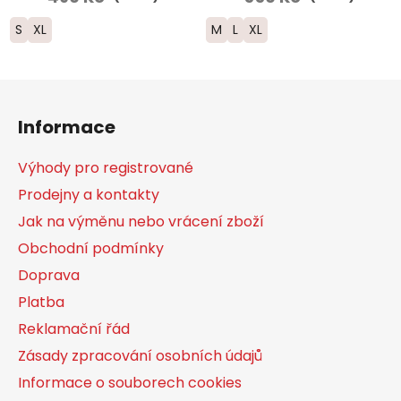
S
XL
M
L
XL
Z
á
Informace
p
a
Výhody pro registrované
t
Prodejny a kontakty
í
Jak na výměnu nebo vrácení zboží
Obchodní podmínky
Doprava
Platba
Reklamační řád
Zásady zpracování osobních údajů
Informace o souborech cookies