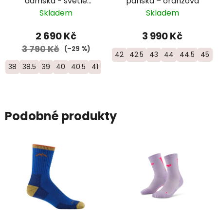
dámská - světle
pánská – oranžová
modrá
Skladem
Skladem
2 690 Kč
3 990 Kč
3 790 Kč
(–29 %)
42
42.5
43
44
44.5
45
38
38.5
39
40
40.5
41
Podobné produkty