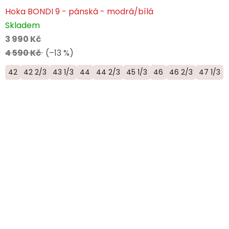
Hoka BONDI 9 - pánská - modrá/bílá
Skladem
3 990 Kč
4 590 Kč
(–13 %)
42
42 2/3
43 1/3
44
44 2/3
45 1/3
46
46 2/3
47 1/3