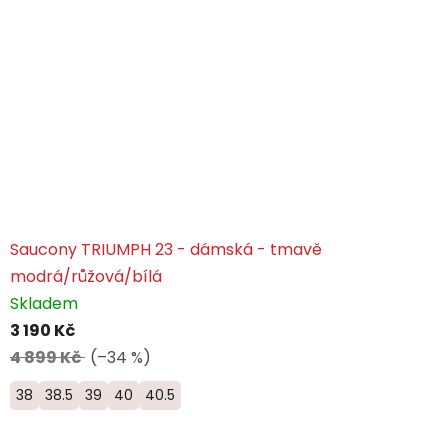
Saucony TRIUMPH 23 - dámská - tmavě
modrá/růžová/bílá
Skladem
3 190 Kč
4 899 Kč
(–34 %)
38
38.5
39
40
40.5