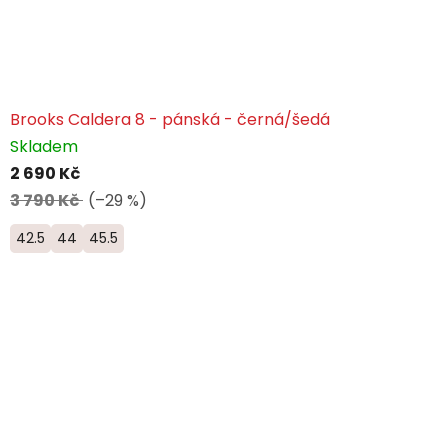
Brooks Caldera 8 - pánská - černá/šedá
Skladem
2 690 Kč
3 790 Kč
(–29 %)
42.5
44
45.5