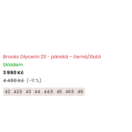
Brooks Glycerin 23 - pánská – černá/žlutá
Skladem
3 990 Kč
4 490 Kč
(–11 %)
42
42.5
43
44
44.5
45
45.5
46