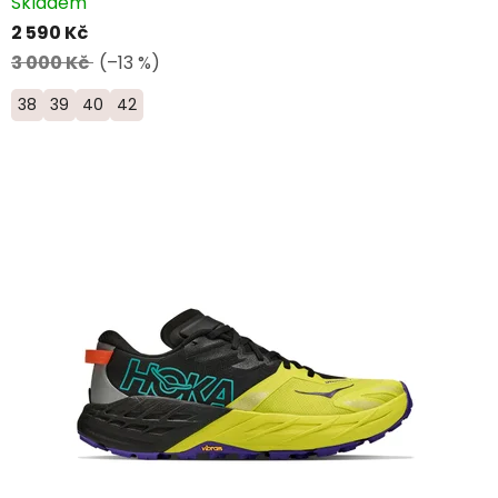
Skladem
2 590 Kč
3 000 Kč
(–13 %)
38
39
40
42