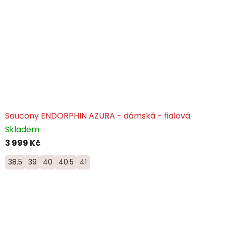
Saucony ENDORPHIN AZURA - dámská - fialová
Skladem
3 999 Kč
38.5
39
40
40.5
41