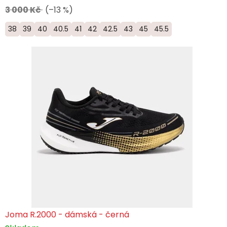
3 000 Kč
(–13 %)
38
39
40
40.5
41
42
42.5
43
45
45.5
Joma R.2000 - dámská - černá