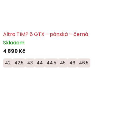
Altra TIMP 6 GTX - pánská – černá
Skladem
4 890 Kč
42
42.5
43
44
44.5
45
46
46.5