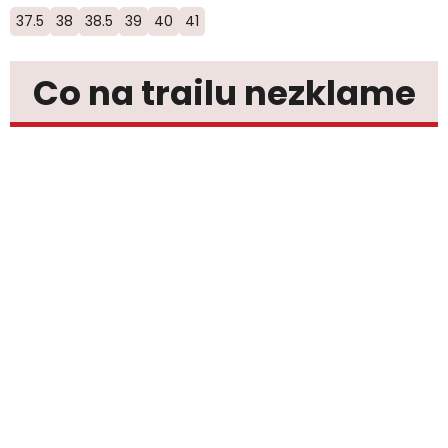
37.5
38
38.5
39
40
41
Co na trailu nezklame