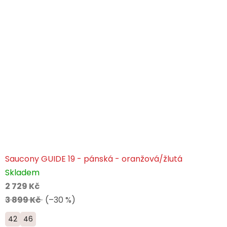
Saucony GUIDE 19 - pánská - oranžová/žlutá
Skladem
2 729 Kč
3 899 Kč
(–30 %)
42
46