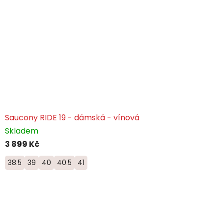
Saucony RIDE 19 - dámská - vínová
Skladem
3 899 Kč
38.5
39
40
40.5
41