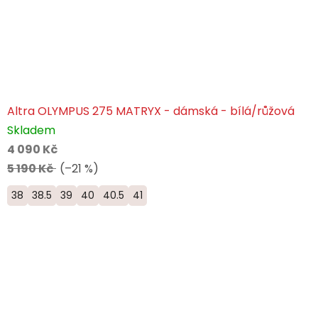
Altra OLYMPUS 275 MATRYX - dámská - bílá/růžová
Skladem
4 090 Kč
5 190 Kč
(–21 %)
38
38.5
39
40
40.5
41