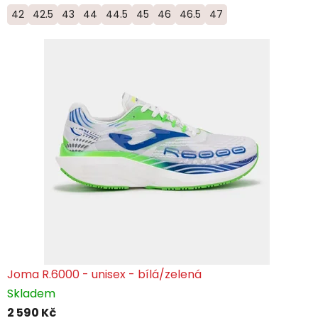
42
42.5
43
44
44.5
45
46
46.5
47
Joma R.6000 - unisex - bílá/zelená
Skladem
2 590 Kč