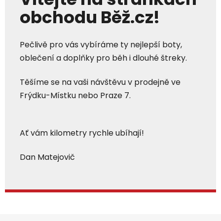
obchodu Běž.cz!
Pečlivě pro vás vybíráme ty nejlepší boty,
oblečení a doplňky pro běh i dlouhé štreky.
Těšíme se na vaši návštěvu v prodejně ve
Frýdku-Místku nebo Praze 7.
Ať vám kilometry rychle ubíhají!
Dan Matejovič
Z