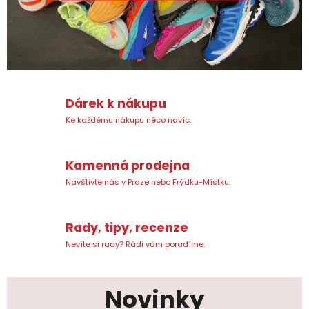
o
d
u
B
Dárek k nákupu
ě
Ke každému nákupu něco navíc.
ž
.
Kamenná prodejna
Navštivte nás v Praze nebo Frýdku-Místku.
c
z
Rady, tipy, recenze
!
Nevíte si rady? Rádi vám poradíme.
Novinky