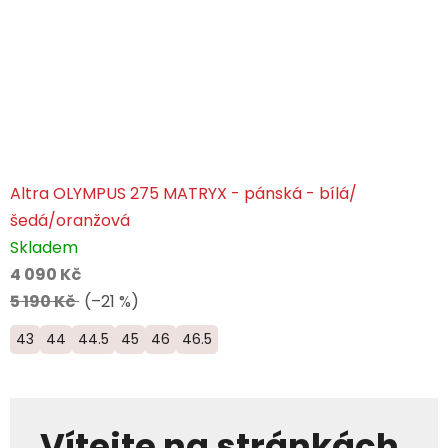
Altra OLYMPUS 275 MATRYX - pánská - bílá/
šedá/oranžová
Skladem
4 090 Kč
5 190 Kč
(–21 %)
43
44
44.5
45
46
46.5
Vítejte na stránkách