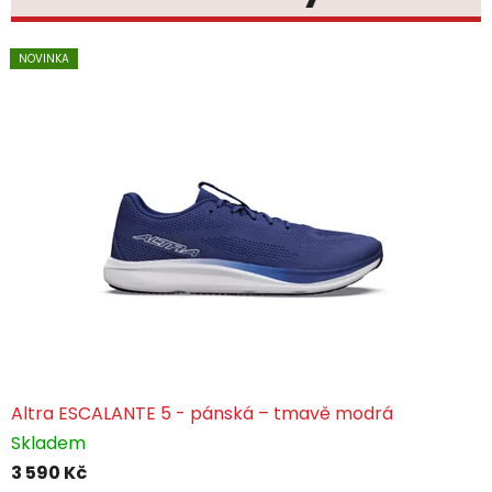
NOVINKA
NOVINKA
NOVINKA
NOVINKA
NOVINKA
NOVINKA
Altra ESCALANTE 5 - pánská – tmavě modrá
Skladem
3 590 Kč