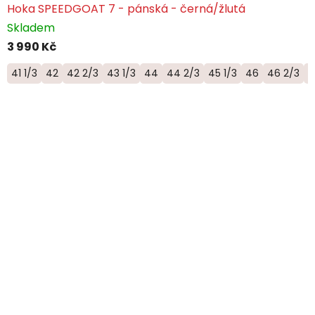
Hoka SPEEDGOAT 7 - pánská - černá/žlutá
Skladem
3 990 Kč
41 1/3
42
42 2/3
43 1/3
44
44 2/3
45 1/3
46
46 2/3
4