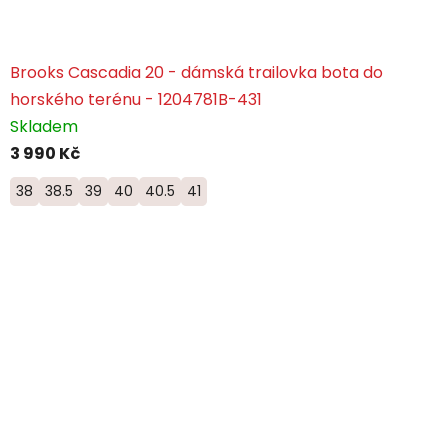
Brooks Cascadia 20 - dámská trailovka bota do
horského terénu - 1204781B-431
Skladem
3 990 Kč
38
38.5
39
40
40.5
41