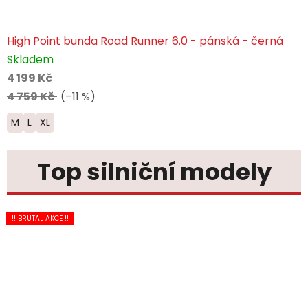
High Point bunda Road Runner 6.0 - pánská - černá
Skladem
4 199 Kč
4 759 Kč
(–11 %)
M
L
XL
Top silniční modely
NOVINKA
NOVINKA
!! BRUTAL AKCE !!