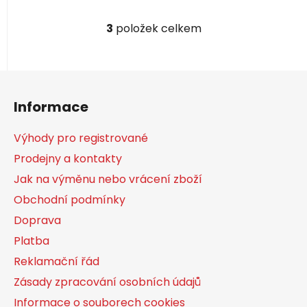
3
položek celkem
O
v
l
Z
á
á
d
Informace
a
p
c
a
Výhody pro registrované
í
t
p
Prodejny a kontakty
í
r
Jak na výměnu nebo vrácení zboží
v
k
Obchodní podmínky
y
Doprava
v
Platba
ý
p
Reklamační řád
i
Zásady zpracování osobních údajů
s
Informace o souborech cookies
u