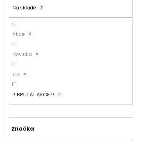
d
u
Na skladě
3
k
t
ů
Akce
0
Novinka
0
Tip
0
!! BRUTAL AKCE !!
3
Značka