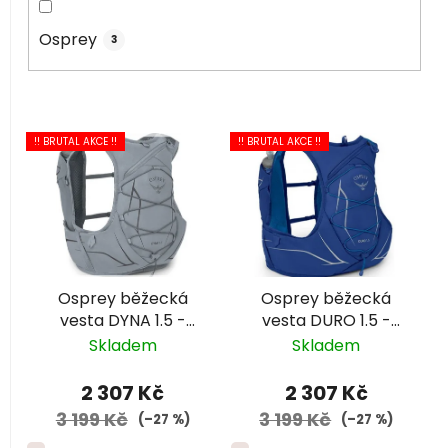
Osprey
3
V
!! BRUTAL AKCE !!
!! BRUTAL AKCE !!
ý
p
i
s
p
r
Osprey běžecká
Osprey běžecká
o
vesta DYNA 1.5 -
vesta DURO 1.5 -
d
dámská - šedá
modrá
Skladem
Skladem
u
k
2 307 Kč
2 307 Kč
t
3 199 Kč
3 199 Kč
(–27 %)
(–27 %)
ů