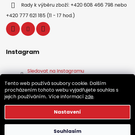
Rady k výběru zboží: +420 608 466 798 nebo
+420 777 621 185 (11 - 17 hod.)
Instagram
Sledovat na Instagramu
Tento web používá soubory cookie. Dalším
Facebook
procházením tohoto webu vyjadřujete souhlas s
jejich používáním.. Více informací
zde
.
Nastavení
Vytvořil Shoptet
Souhlasím
Copyright 2026
Běž.cz
. Všechna práva vyhrazena.