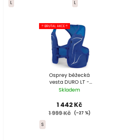
L
L
!! BRUTAL AKCE !!
Osprey běžecká
vesta DURO LT -
pánská modrá
Skladem
1 442 Kč
1 999 Kč
(–27 %)
S