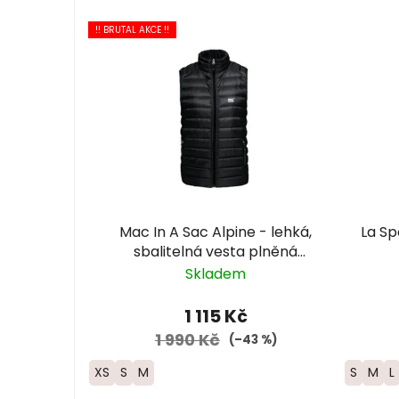
V
!! BRUTAL AKCE !!
ý
p
i
s
p
r
o
d
u
Mac In A Sac Alpine - lehká,
La Sp
k
sbalitelná vesta plněná
kachním peřím
t
Skladem
ů
1 115 Kč
1 990 Kč
(–43 %)
XS
S
M
S
M
L