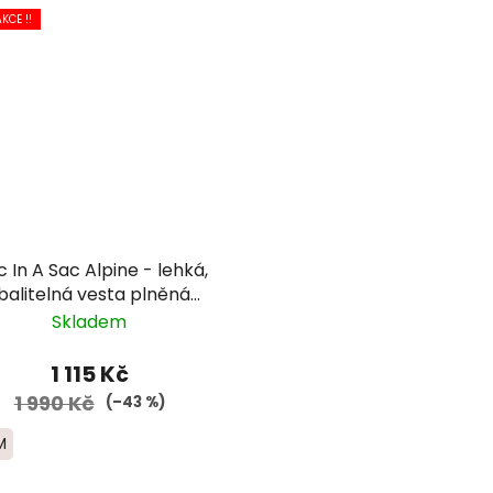
KCE !!
In A Sac Alpine - lehká,
balitelná vesta plněná
kachním peřím
Skladem
1 115 Kč
1 990 Kč
(–43 %)
M