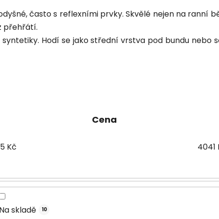
odyšné, často s reflexními prvky. Skvělé nejen na ranní b
 přehřátí.
o syntetiky. Hodí se jako střední vrstva pod bundu nebo
Cena
15
Kč
4041
Na skladě
10