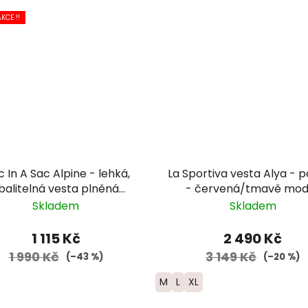
KCE !!
In A Sac Alpine - lehká,
La Sportiva vesta Alya - 
balitelná vesta plněná
- červená/tmavě mod
kachním peřím
Skladem
Skladem
1 115 Kč
2 490 Kč
1 990 Kč
3 149 Kč
(–43 %)
(–20 %)
M
L
XL