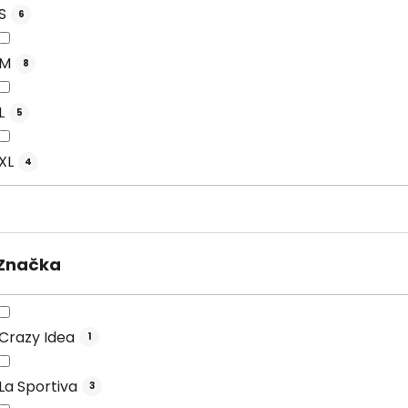
S
6
M
8
L
5
XL
4
Značka
Crazy Idea
1
La Sportiva
3