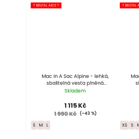
!! BRUTAL AKCE !!
!! BRUTAL A
Mac In A Sac Alpine - lehká,
Mac 
sbalitelná vesta plněná
s
kachním peřím.
Skladem
1 115 Kč
1 990 Kč
(–43 %)
S
M
L
XS
S