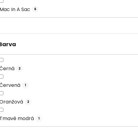
Mac In A Sac
6
Barva
Černá
2
Červená
1
Oranžová
2
Tmavě modrá
1