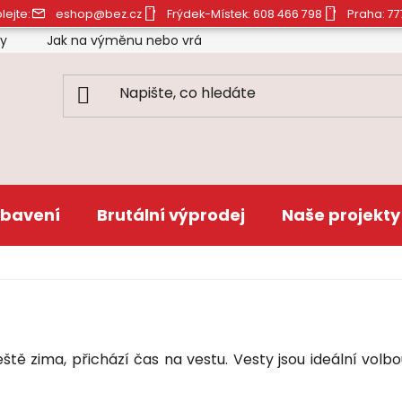
lejte:
eshop@bez.cz
Frýdek-Místek: 608 466 798
Praha: 77
ty
Jak na výměnu nebo vrácení zboží
Obchodní pod
bavení
Brutální výprodej
Naše projekty
eště zima, přichází čas na vestu. Vesty jsou ideální volb