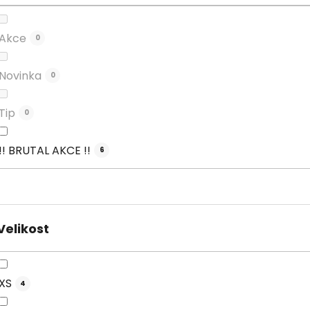
Akce
0
Novinka
0
Tip
0
!! BRUTAL AKCE !!
6
Velikost
XS
4