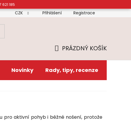
7 621 185
CZK
Přihlášení
Registrace
mínky
Doprava
Platba
Reklamační řád
Zás
PRÁZDNÝ KOŠÍK
NÁKUPNÍ
KOŠÍK
Novinky
Rady, tipy, recenze
ou pro aktivní pohyb i běžné nošení, protože