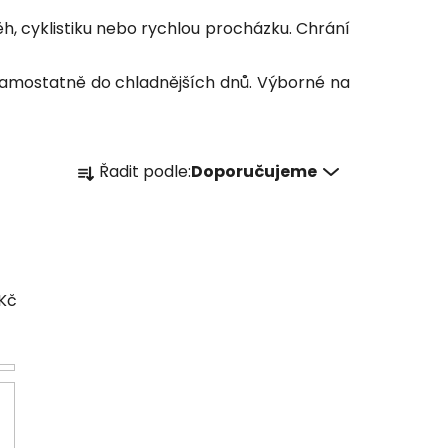
ěh, cyklistiku nebo rychlou procházku. Chrání
 samostatně do chladnějších dnů. Výborné na
Ř
Řadit podle:
Doporučujeme
a
z
e
n
í
Kč
p
r
o
d
u
k