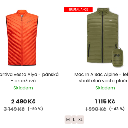
!! BRUTAL AKCE !!
ortiva vesta Alya - pánská
Mac In A Sac Alpine - lehká,
- oranžová
sbalitelná vesta plně
kachním peřím
Skladem
Skladem
2 490 Kč
1 115 Kč
3 149 Kč
1 990 Kč
(–20 %)
(–43 %)
M
L
XL