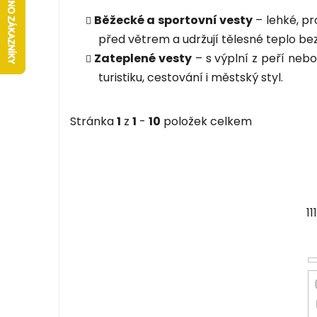
Běžecké a sportovní vesty
– lehké, pr
před větrem a udržují tělesné teplo bez
Zateplené vesty
– s výplní z peří neb
turistiku, cestování i městský styl.
Stránka
1
z
1
-
10
položek celkem
11