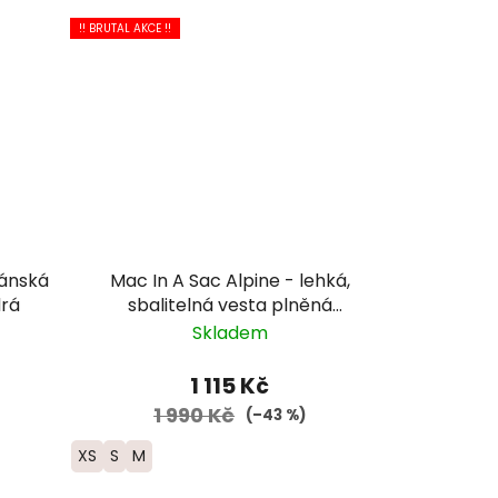
!! BRUTAL AKCE !!
pánská
Mac In A Sac Alpine - lehká,
rá
sbalitelná vesta plněná
kachním peřím
Skladem
1 115 Kč
1 990 Kč
(–43 %)
XS
S
M