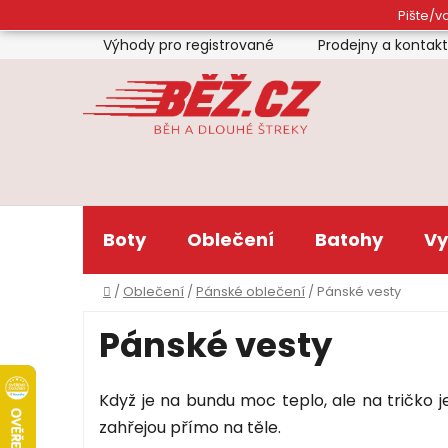
Přejít
Pište/vo
na
Výhody pro registrované
Prodejny a kontak
obsah
Boty
Oblečení
Batohy
Vy
Domů
/
Oblečení
/
Pánské oblečení
/
Pánské vesty
Pánské vesty
Když je na bundu moc teplo, ale na tričko j
zahřejou přímo na těle.