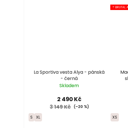
!! BRUTAL A
La Sportiva vesta Alya - pánská
Mac 
- černá
s
Skladem
2 490 Kč
3 149 Kč
(–20 %)
S
XL
XS