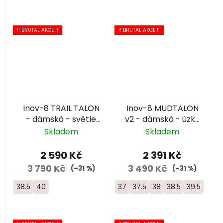
!! BRUTAL AKCE !!
!! BRUTAL AKCE !!
Inov-8 TRAIL TALON
Inov-8 MUDTALON
- dámská - světle
v2 - dámská - úzká
fialová
- modrá/černá
Skladem
Skladem
2 590 Kč
2 391 Kč
3 790 Kč
3 490 Kč
(–31 %)
(–31 %)
38.5
40
37
37.5
38
38.5
39.5