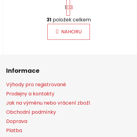
S
1
3
t
r
O
á
31
položek celkem
v
n
l
k
NAHORU
á
o
d
v
a
á
c
n
Z
í
í
á
p
Informace
p
r
a
v
Výhody pro registrované
k
t
Prodejny a kontakty
y
í
v
Jak na výměnu nebo vrácení zboží
ý
Obchodní podmínky
p
Doprava
i
s
Platba
u