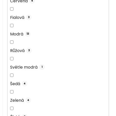
Červená
4
Fialová
3
Modrá
13
Růžová
3
Světle modrá
1
Šedá
4
Zelená
4