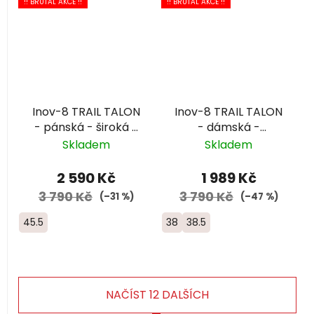
!! BRUTAL AKCE !!
!! BRUTAL AKCE !!
Inov-8 TRAIL TALON
Inov-8 TRAIL TALON
- pánská - široká -
- dámská -
černá
fialová/růžová
Skladem
Skladem
2 590 Kč
1 989 Kč
3 790 Kč
3 790 Kč
(–31 %)
(–47 %)
45.5
38
38.5
NAČÍST 12 DALŠÍCH