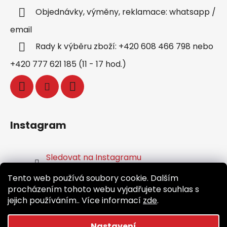
Objednávky, výměny, reklamace: whatsapp /
email
Rady k výběru zboží: +420 608 466 798 nebo
+420 777 621 185 (11 - 17 hod.)
Instagram
Sledovat na Instagramu
Tento web používá soubory cookie. Dalším
Facebook
procházením tohoto webu vyjadřujete souhlas s
jejich používáním.. Více informací
zde
.
Nastavení