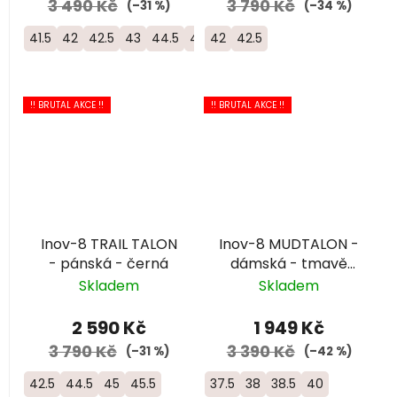
3 490 Kč
3 790 Kč
(–31 %)
(–34 %)
41.5
42
42.5
43
44.5
45
42
45.5
42.5
46.5
47
!! BRUTAL AKCE !!
!! BRUTAL AKCE !!
Inov-8 TRAIL TALON
Inov-8 MUDTALON -
- pánská - černá
dámská - tmavě
modrá
Skladem
Skladem
2 590 Kč
1 949 Kč
3 790 Kč
3 390 Kč
(–31 %)
(–42 %)
42.5
44.5
45
45.5
37.5
38
38.5
40