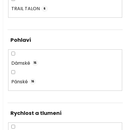
TRAIL TALON
6
Pohlaví
Dámské
15
Pánské
16
Rychlost a tlumení