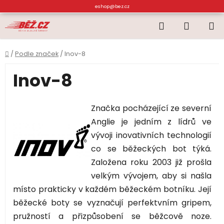
Přejít
eshop@bez.cz
na
Hledat
NÁKUP
obsah
KOŠÍK
Domů
/
Podle značek
/
Inov-8
Inov-8
Značka pocházející ze severní
Anglie je jedním z lídrů ve
vývoji inovativních technologií
co se běžeckých bot týká.
Založena roku 2003 již prošla
velkým vývojem, aby si našla
místo prakticky v každém běžeckém botníku. Její
běžecké boty se vyznačují perfektvním gripem,
pružností a přizpůsobení se běžcově noze.