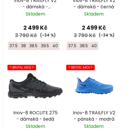
Inov-8 TRAILFLY V2
Inov-8 TRAILFLY V2
o
- dámská -
- dámská - černá
d
tyrkysová
Skladem
Skladem
u
k
2 499 Kč
2 499 Kč
t
3 790 Kč
3 790 Kč
(–34 %)
(–34 %)
ů
37.5
38
38.5
39.5
40
37.5
38.5
40
!! BRUTAL AKCE !!
!! BRUTAL AKCE !!
Inov-8 ROCLITE 275
Inov-8 TRAILFLY V2
- dámská - šedá
- pánská - modrá
Skladem
Skladem