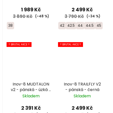
1 989 Kč
2 499 Kč
3 890 Kč
3 790 Kč
(–48 %)
(–34 %)
38
42
42.5
44
44.5
45
!! BRUTAL AKCE !!
!! BRUTAL AKCE !!
Inov-8 MUDTALON
Inov-8 TRAILFLY V2
v2 - pánská - úzká -
- pánská - černá
modrá/černá
Skladem
Skladem
2 391 Kč
2 499 Kč