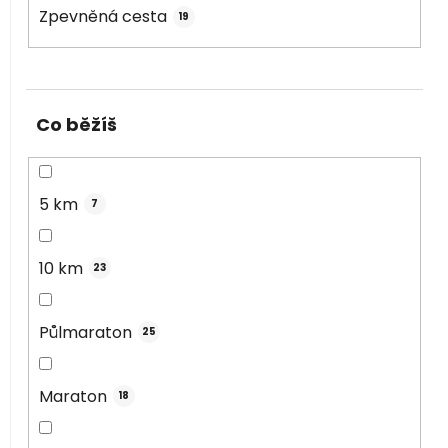
Zpevněná cesta
19
Co běžíš
5 km
7
10 km
23
Půlmaraton
25
Maraton
18