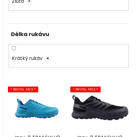
Žlutá
3
Délka rukávu
Krátký rukáv
4
V
!! BRUTAL AKCE !!
!! BRUTAL AKCE !!
ý
p
i
s
p
r