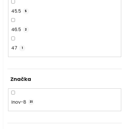
45.5
5
46.5
2
47
1
Značka
Inov-8
31