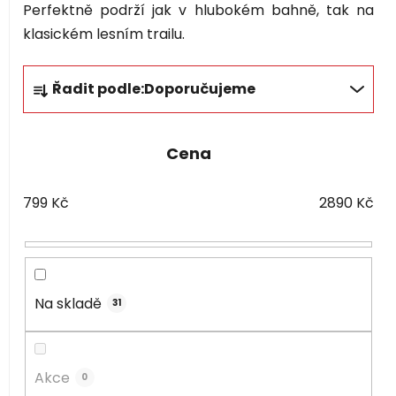
Perfektně podrží jak v hlubokém bahně, tak na
klasickém lesním trailu.
Ř
Řadit podle:
Doporučujeme
a
z
e
Cena
n
í
799
Kč
2890
Kč
p
r
o
d
u
Na skladě
31
k
t
ů
Akce
0