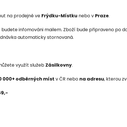
ut na prodejně ve
Frýdku-Místku
nebo v
Praze
.
 budete infomováni mailem. Zboží bude připraveno po do
jednávka automaticky stornovaná.
můžete využít služeb
Zásilkovny
.
0 000+ odběrných míst
v ČR nebo
na adresu
, kterou zv
59,-