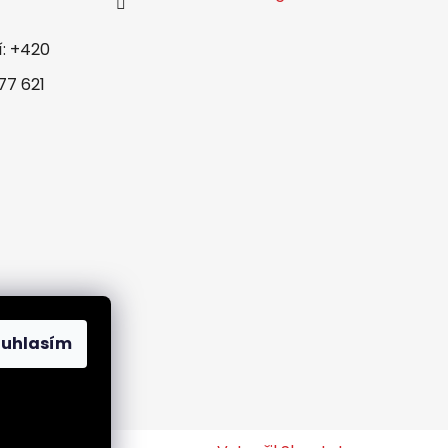
í: +420
77 621
ouhlasím