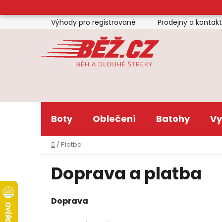
Přejít
na
Výhody pro registrované
Prodejny a kontak
obsah
Boty
Oblečení
Batohy
Vy
Domů
/
Platba
Doprava a platba
Doprava