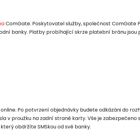
na
ComGate. Poskytovatel služby, společnost ComGate Pay
dní banky. Platby probíhající skrze platební bránu jsou
ní online. Po potvrzení objednávky budete odkázáni do r
 čísla v proužku na zadní straně karty. Vše je zabezpeče
 který obdržíte SMSkou od své banky.