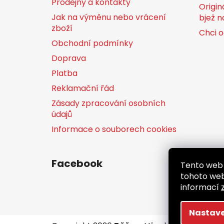
Prodejny a kontakty
í
Origin
Jak na výměnu nebo vrácení
bjež n
zboží
Chci o
Obchodní podmínky
Doprava
Platba
Reklamační řád
Zásady zpracování osobních
údajů
Informace o souborech cookies
Facebook
Tento web 
tohoto webu
informací
Nastave