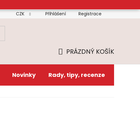
CZK
Přihlášení
Registrace
mínky
Doprava
Platba
Reklamační řád
Zás
PRÁZDNÝ KOŠÍK
NÁKUPNÍ
KOŠÍK
Novinky
Rady, tipy, recenze