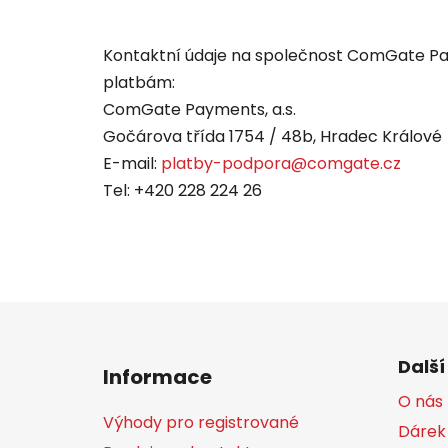
Kontaktní údaje na společnost ComGate Pay
platbám:
ComGate Payments, a.s.
Gočárova třída 1754 / 48b, Hradec Králové
E-mail:
platby-podpora@comgate.cz
Tel: +420 228 224 26
Z
á
Další
Informace
p
O nás
a
Výhody pro registrované
Dárek
t