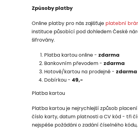
Způsoby platby
Online platby pro nás zajišťuje
platební brá
instituce působící pod dohledem České náro
šifrovány.
Platba kartou online -
zdarma
Bankovním převodem -
zdarma
Hotově/kartou na prodejně -
zdarma
Dobírkou -
49,-
Platba kartou
Platba kartou je nejrychlejší způsob place
číslo karty, datum platnosti a CV kód - tři
nejspéše požádáni o zadání číselného kódu,