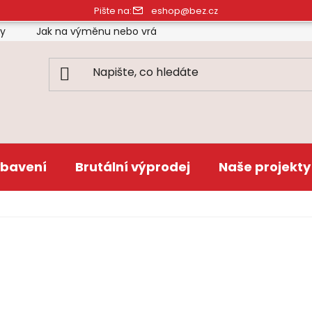
Pište na:
eshop@bez.cz
ty
Jak na výměnu nebo vrácení zboží
Obchodní pod
bavení
Brutální výprodej
Naše projekty