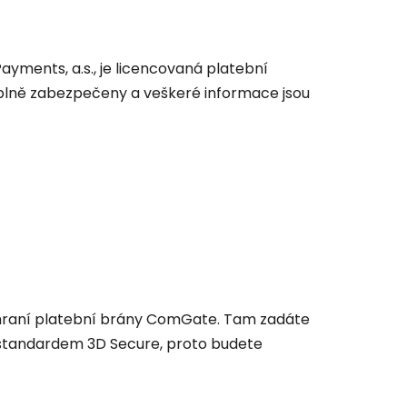
ments, a.s., je licencovaná platební
 plně zabezpečeny a veškeré informace jsou
ozhraní platební brány ComGate. Tam zadáte
no standardem 3D Secure, proto budete