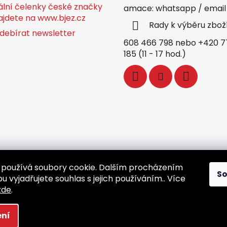
ální čelenky české značky
amace: whatsapp / email
ajdete na www.bjez.cz
Rady k výběru zbož
debírat newsletter
608 466 798 nebo +420 7
185 (11 - 17 hod.)
používá soubory cookie. Dalším procházením
S
 vyjadřujete souhlas s jejich používáním.. Více
zde
.
ní