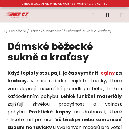
Přejít
eshop@bez.cz
Frýdek-Místek: 608 466 798
Praha: 777 621 185
na
Hledat
NÁKUP
obsah
KOŠÍK
Domů
/
Oblečení
/
Dámské oblečení
/
Dámské sukně a kraťasy
Dámské běžecké
sukně a kraťasy
Když teploty stoupají, je čas vyměnit
legíny
za
kraťasy.
V naší nabídce najdete kousky, které
vám dopřejí maximální pohodlí při běhu, treku i
každodenním pohybu.
Lehké funkční materiály
zajišťují skvělou prodyšnost a volnost
pohybu.
Praktické kapsy
na drobnosti, které
chcete mít po ruce.
Všité slipy nebo kompresní
spodní nohavičky
u vybraných modelů pro větší