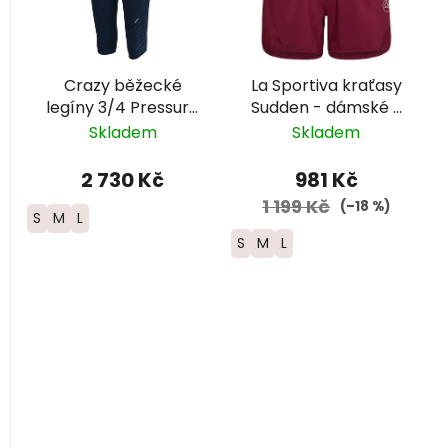
Crazy běžecké
La Sportiva kraťasy
legíny 3/4 Pressure
Sudden - dámské -
Aster - dámské
vínová
Skladem
Skladem
2 730 Kč
981 Kč
1 199 Kč
(–18 %)
S
M
L
S
M
L