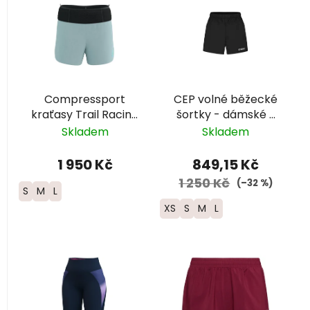
ý
p
i
s
p
r
Compressport
CEP volné běžecké
o
kraťasy Trail Racing
šortky - dámské -
d
- dámské - světle
černá
Skladem
Skladem
u
modré
k
1 950 Kč
849,15 Kč
t
1 250 Kč
(–32 %)
S
M
L
ů
XS
S
M
L