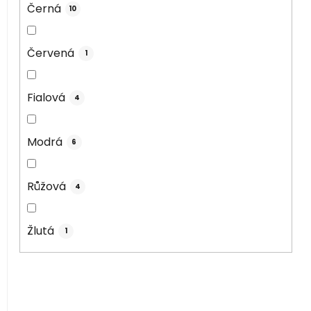
Černá
10
Červená
1
Fialová
4
Modrá
6
Růžová
4
Žlutá
1
V