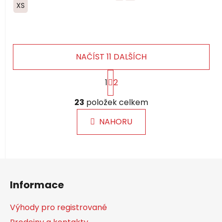
XS
NAČÍST 11 DALŠÍCH
S
1
2
t
r
O
á
23
položek celkem
v
n
l
k
NAHORU
á
o
d
v
a
á
c
n
Z
í
í
á
p
Informace
p
r
a
v
Výhody pro registrované
k
t