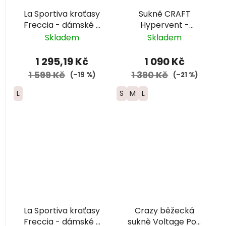
La Sportiva kraťasy
Sukně CRAFT
Freccia - dámské -
Hypervent -
černá/bílá
dámská - fialová
Skladem
Skladem
1 295,19 Kč
1 090 Kč
1 599 Kč
1 390 Kč
(–19 %)
(–21 %)
L
S
M
L
La Sportiva kraťasy
Crazy běžecká
Freccia - dámské -
sukně Voltage Pop