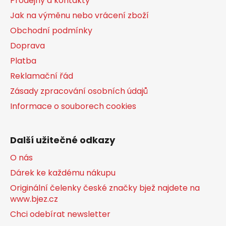
Prodejny a kontakty
y
í
v
Jak na výměnu nebo vrácení zboží
ý
Obchodní podmínky
p
Doprava
i
s
Platba
u
Reklamační řád
Zásady zpracování osobních údajů
Informace o souborech cookies
Další užitečné odkazy
O nás
Dárek ke každému nákupu
Originální čelenky české značky bjež najdete na
www.bjez.cz
Chci odebírat newsletter