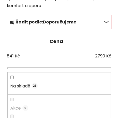
komfort a oporu
Ř
Řadit podle:
Doporučujeme
a
z
e
Cena
n
í
841
Kč
2790
Kč
p
r
o
d
u
Na skladě
23
k
t
ů
Akce
0