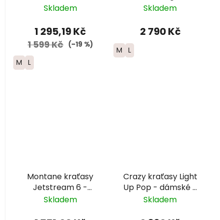
růžová/bílá
- dámská -
Skladem
Skladem
černá/růžová
1 295,19 Kč
2 790 Kč
1 599 Kč
(–19 %)
M
L
M
L
Montane kraťasy
Crazy kraťasy Light
Jetstream 6 -
Up Pop - dámské -
dámské - černá
černá/růžová
Skladem
Skladem