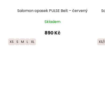
Salomon opasek PULSE Belt – červený
S
Skladem
890 Kč
XS
S
M
L
XL
XS/