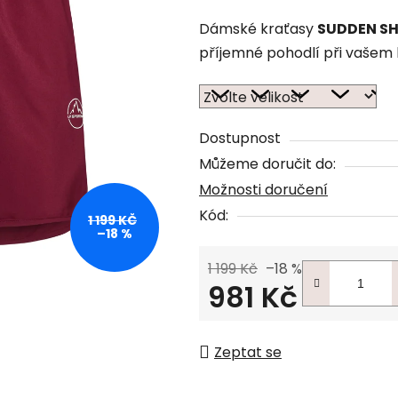
Dámské kraťasy
SUDDEN S
příjemné pohodlí při vašem 
Dostupnost
Můžeme doručit do:
Možnosti doručení
Kód:
1 199 KČ
–18 %
1 199 Kč
–18 %
981 Kč
Měrná cena:
Zeptat se