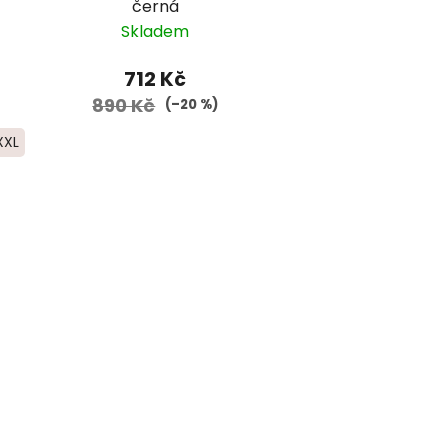
černá
Skladem
712 Kč
890 Kč
(–20 %)
XXL