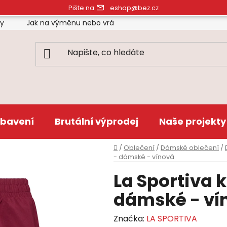
Pište na:
eshop@bez.cz
ty
Jak na výměnu nebo vrácení zboží
Obchodní pod
bavení
Brutální výprodej
Naše projekty
Domů
/
Oblečení
/
Dámské oblečení
/
- dámské - vínová
La Sportiva 
dámské - ví
Značka:
LA SPORTIVA