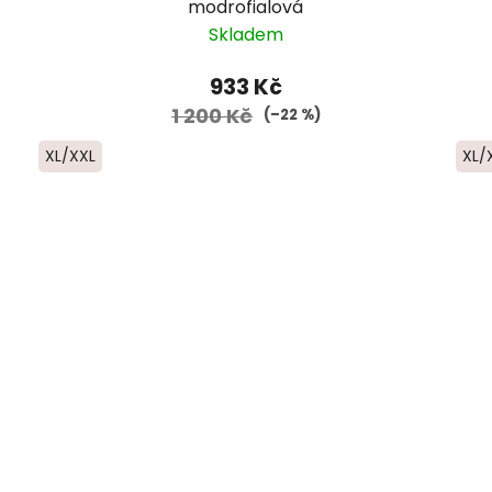
modrofialová
Skladem
933 Kč
1 200 Kč
(–22 %)
XL/XXL
XL/