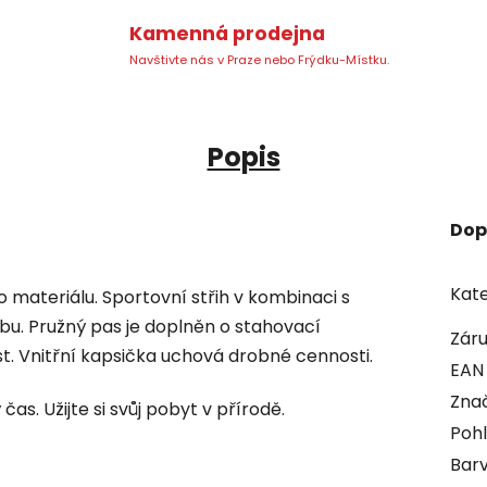
Kamenná prodejna
Navštivte nás v Praze nebo Frýdku-Místku.
Popis
Dop
Kate
 materiálu. Sportovní střih v kombinaci s
u. Pružný pas je doplněn o stahovací
Zár
st. Vnitřní kapsička uchová drobné cennosti.
EAN
Zna
čas. Užijte si svůj pobyt v přírodě.
Pohl
Bar