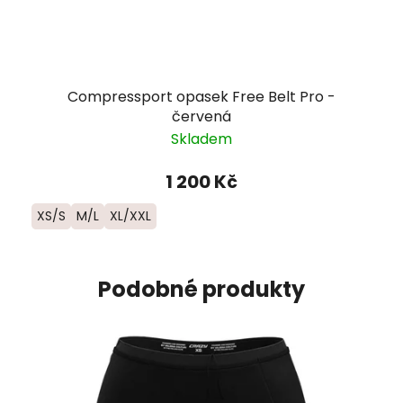
Compressport opasek Free Belt Pro -
červená
Skladem
1 200 Kč
XS/S
M/L
XL/XXL
Podobné produkty