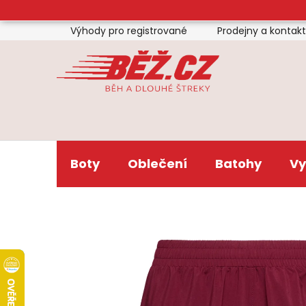
Přejít
na
Výhody pro registrované
Prodejny a kontak
obsah
Boty
Oblečení
Batohy
Vy