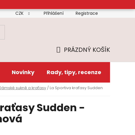
CZK
Přihlášení
Registrace
mínky
Doprava
Platba
Reklamační řád
Zás
PRÁZDNÝ KOŠÍK
NÁKUPNÍ
KOŠÍK
Novinky
Rady, tipy, recenze
Dámské sukně a kraťasy
/
La Sportiva kraťasy Sudden
kraťasy Sudden -
nová