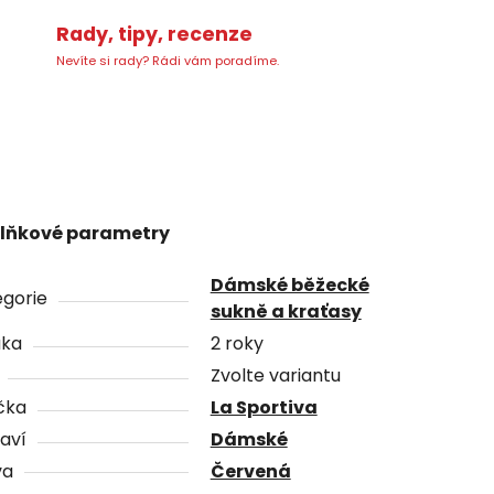
Rady, tipy, recenze
Nevíte si rady? Rádi vám poradíme.
lňkové parametry
Dámské běžecké
gorie
sukně a kraťasy
uka
2 roky
Zvolte variantu
čka
La Sportiva
aví
Dámské
va
Červená