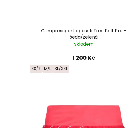
Compressport opasek Free Belt Pro -
šedá/zelená
Skladem
1 200 Kč
XS/S
M/L
XL/XXL