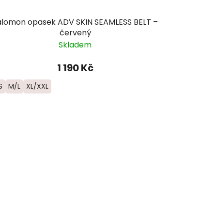
alomon opasek ADV SKIN SEAMLESS BELT –
červený
Skladem
1 190 Kč
S
M/L
XL/XXL