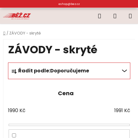
Přejít
eshop@bez.cz
na
Hledat
NÁKUP
obsah
KOŠÍK
Domů
/
ZÁVODY - skryté
ZÁVODY - skryté
Ř
Řadit podle:
Doporučujeme
a
z
e
Cena
n
í
1990
Kč
1991
Kč
p
r
o