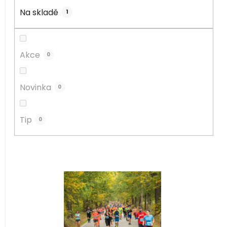
d
u
Na skladě
1
k
t
ů
Akce
0
Novinka
0
Tip
0
V
ý
p
i
s