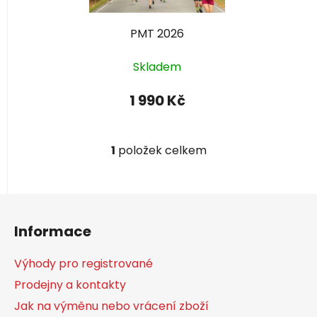
p
r
PMT 2026
o
d
Skladem
u
k
1 990 Kč
t
ů
1
položek celkem
O
v
l
Z
á
á
d
Informace
a
p
c
a
Výhody pro registrované
í
t
p
Prodejny a kontakty
í
r
Jak na výměnu nebo vrácení zboží
v