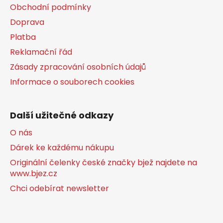
k
Obchodní podmínky
y
Doprava
v
Platba
ý
p
Reklamační řád
i
Zásady zpracování osobních údajů
s
Informace o souborech cookies
u
Další užitečné odkazy
O nás
Dárek ke každému nákupu
Originální čelenky české značky bjež najdete na
www.bjez.cz
Chci odebírat newsletter