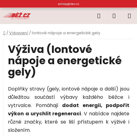
Přejít
eshop@bez.cz
na
Hledat
NÁKUP
obsah
KOŠÍK
Domů
/
Vybavení
/
Iontové nápoje a energetické gely
Výživa (Iontové
nápoje a energetické
gely)
Doplňky stravy (gely, iontové nápoje a další) jsou
důležitou součástí výbavy každého běžce i
vytrvalce. Pomáhají
dodat energii, podpořit
výkon a urychlit regeneraci
. V nabídce najdete
různé značky, které se liší přístupem k výživě i
složením.