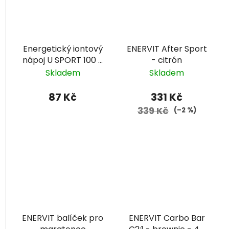
Energetický iontový
ENERVIT After Sport
nápoj U SPORT 100 g
- citrón
– pomeranč
Skladem
Skladem
87 Kč
331 Kč
339 Kč
(–2 %)
ENERVIT balíček pro
ENERVIT Carbo Bar