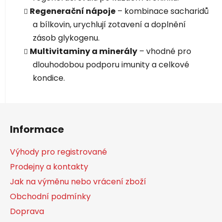
Regenerační nápoje
– kombinace sacharidů
a bílkovin, urychlují zotavení a doplnění
zásob glykogenu.
Multivitaminy a minerály
– vhodné pro
dlouhodobou podporu imunity a celkové
kondice.
Z
á
Informace
p
a
Výhody pro registrované
t
Prodejny a kontakty
í
Jak na výměnu nebo vrácení zboží
Obchodní podmínky
Doprava