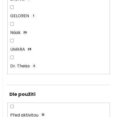
GELOREN
1
Näak
25
UMARA
28
Dr. Theiss
2
Dle použití
Před aktivitou
13