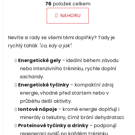
á
76
položek celkem
v
n
l
k
NAHORU
á
o
d
v
a
á
Nevíte si rady se všemi těmi doplňky? Tady je
c
n
í
í
rychlý tahák
"co, kdy a jak"
:
p
r
Energetické gely
– ideální během závodu
v
nebo intenzivního tréninku, rychle doplní
k
sacharidy.
y
v
Energetické tyčinky
– kompaktní zdroj
ý
energie, vhodné před startem nebo v
p
průběhu delší aktivity.
i
Iontové nápoje
– kromě energie doplňují i
s
minerály a tekutiny, čímž brání dehydrataci.
u
Proteinové tyčinky a drinky
– podporují
regeneraci svalů po každém tréninku.