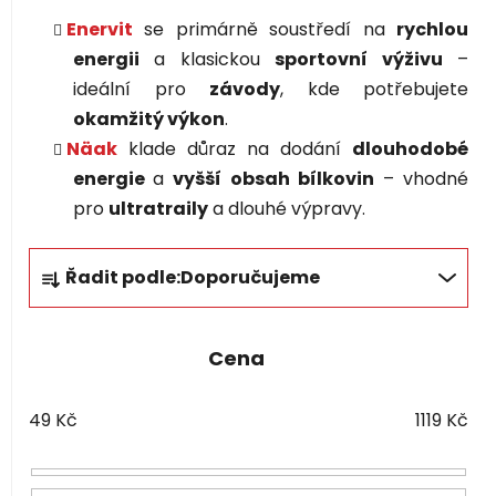
Enervit
se primárně soustředí na
rychlou
energii
a klasickou
sportovní výživu
–
ideální pro
závody
, kde potřebujete
okamžitý výkon
.
Näak
klade důraz na dodání
dlouhodobé
energie
a
vyšší obsah bílkovin
– vhodné
pro
ultratraily
a dlouhé výpravy.
Ř
Řadit podle:
Doporučujeme
a
z
e
Cena
n
í
49
Kč
1119
Kč
p
r
o