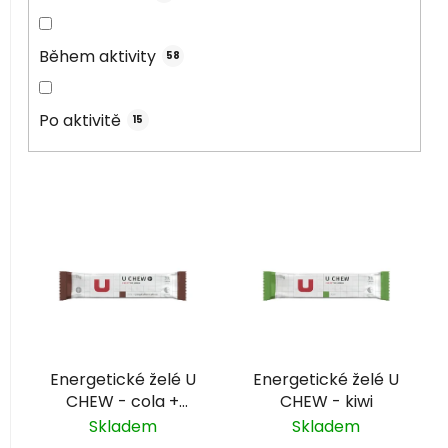
Během aktivity
58
Po aktivitě
15
V
ý
p
i
s
p
r
Energetické želé U
Energetické želé U
o
CHEW - cola +
CHEW - kiwi
d
kofein
Skladem
Skladem