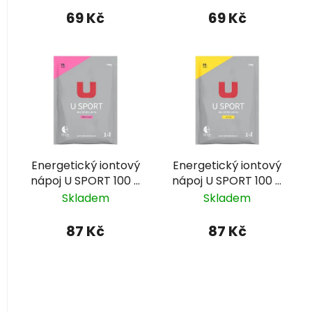
u
k
69 Kč
69 Kč
t
ů
Energetický iontový
Energetický iontový
nápoj U SPORT 100 g
nápoj U SPORT 100 g
– bezový květ
– citron
Skladem
Skladem
87 Kč
87 Kč