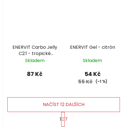
ENERVIT Carbo Jelly
ENERVIT Gel - citrón
C2:1 - tropické
ovoce
Skladem
Skladem
87 Kč
54 Kč
55 Kč
(–1 %)
NAČÍST 12 DALŠÍCH
S
1
7
t
r
O