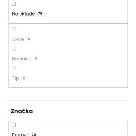
d
u
Na skladě
76
k
t
ů
Akce
0
Novinka
0
Tip
0
Značka
Enervit
20