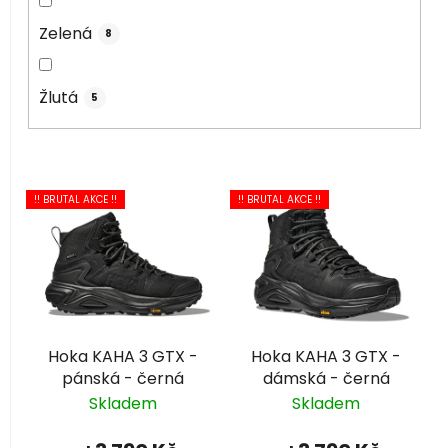
Zelená
8
Žlutá
5
V
!! BRUTAL AKCE !!
!! BRUTAL AKCE !!
ý
p
i
s
p
r
Hoka KAHA 3 GTX -
Hoka KAHA 3 GTX -
o
pánská - černá
dámská - černá
d
Skladem
Skladem
u