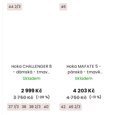
44 2/3
46
Hoka CHALLENGER 8
Hoka MAFATE 5 -
- dámská - tmavě
pánská - tmavě
zelená
zelená
Skladem
Skladem
2 999 Kč
4 203 Kč
3 750 Kč
4 750 Kč
(–20 %)
(–11 %)
37 1/3
38
38 2/3
40
42
46 2/3