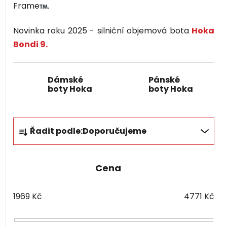
Frame
.
Novinka roku 2025 - silniční objemová bota
Hoka
Bondi 9.
Dámské
Pánské
boty Hoka
boty Hoka
Ř
Řadit podle:
Doporučujeme
a
z
e
Cena
n
í
1969
Kč
4771
Kč
p
r