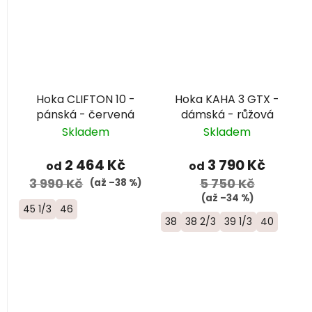
Hoka CLIFTON 10 -
Hoka KAHA 3 GTX -
pánská - červená
dámská - růžová
Skladem
Skladem
2 464 Kč
3 790 Kč
od
od
3 990 Kč
5 750 Kč
(až –38 %)
(až –34 %)
45 1/3
46
38
38 2/3
39 1/3
40