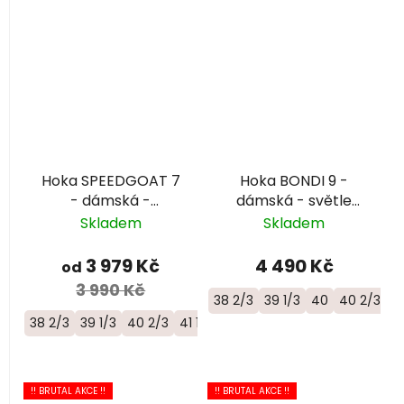
Hoka SPEEDGOAT 7
Hoka BONDI 9 -
- dámská -
dámská - světle
černá/růžová
modrá/růžová
Skladem
Skladem
3 979 Kč
4 490 Kč
od
3 990 Kč
38 2/3
39 1/3
40
40 2/3
41
38 2/3
39 1/3
40 2/3
41 1/3
!! BRUTAL AKCE !!
!! BRUTAL AKCE !!