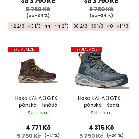
k
3 790 Kč
3 790 Kč
od
od
t
5 750 Kč
5 750 Kč
ů
(až –34 %)
(až –34 %)
42 2/3
43 1/3
44
44 2/3
45 1/3
38 2/3
46
39 1/3
40
41 1/3
!! BRUTAL AKCE !!
!! BRUTAL AKCE !!
Hoka KAHA 3 GTX -
Hoka KAHA 3 GTX -
pánská - hnědá
pánská - šedá
Skladem
Skladem
4 771 Kč
4 315 Kč
5 750 Kč
5 750 Kč
(–17 %)
(–24 %)