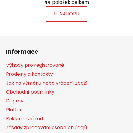
á
44
položek celkem
v
n
l
k
NAHORU
á
o
d
v
a
á
c
n
Z
í
í
á
p
Informace
p
r
a
v
Výhody pro registrované
k
t
Prodejny a kontakty
y
í
v
Jak na výměnu nebo vrácení zboží
ý
Obchodní podmínky
p
Doprava
i
s
Platba
u
Reklamační řád
Zásady zpracování osobních údajů