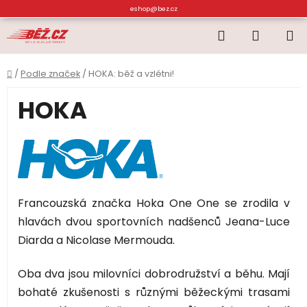
Přejít
eshop@bez.cz
na
Hledat
NÁKUP
obsah
KOŠÍK
Domů
/
Podle značek
/
HOKA: běž a vzlétni!
HOKA
Francouzská značka Hoka One One se zrodila v
hlavách dvou sportovních nadšenců Jeana-Luce
Diarda a Nicolase Mermouda.
Oba dva jsou milovníci dobrodružství a běhu. Mají
bohaté zkušenosti s různými běžeckými trasami