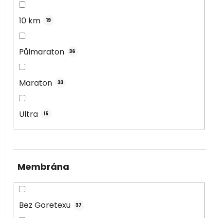
10 km
19
Půlmaraton
36
Maraton
33
Ultra
15
Membrána
Bez Goretexu
37