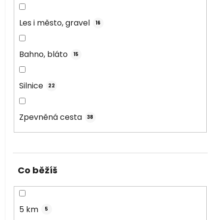
Les i město, gravel
16
Bahno, bláto
15
Silnice
22
Zpevněná cesta
38
Co běžíš
5 km
5