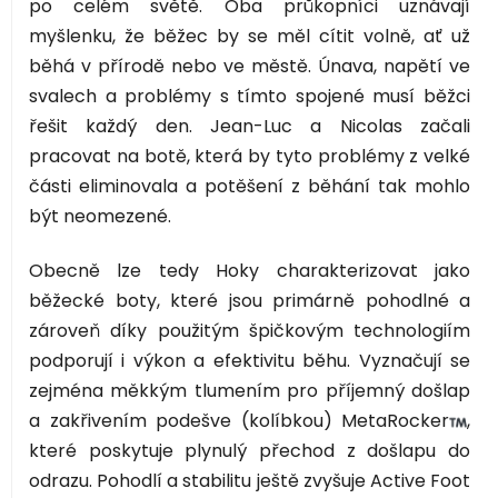
po celém světě. Oba průkopníci uznávají
myšlenku, že běžec by se měl cítit volně, ať už
běhá v přírodě nebo ve městě. Únava, napětí ve
svalech a problémy s tímto spojené musí běžci
řešit každý den. Jean-Luc a Nicolas začali
pracovat na botě, která by tyto problémy z velké
části eliminovala a potěšení z běhání tak mohlo
být neomezené.
Obecně lze tedy Hoky charakterizovat jako
běžecké boty, které jsou primárně pohodlné a
zároveň díky použitým špičkovým technologiím
podporují i výkon a efektivitu běhu. Vyznačují se
zejména měkkým tlumením pro příjemný došlap
a zakřivením podešve (kolíbkou) MetaRocker
,
které poskytuje plynulý přechod z došlapu do
odrazu. Pohodlí a stabilitu ještě zvyšuje Active Foot