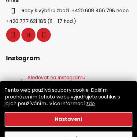
email
Rady k výběru zboží: +420 608 466 798 nebo
+420 777 621 185 (11 - 17 hod.)
Instagram
Sledovat na Instagramu
Tento web používá soubory cookie. Dalším
Facebook
procházením tohoto webu vyjadřujete souhlas s
jejich používáním.. Více informací
zde
.
Nastavení
Vytvořil Shoptet