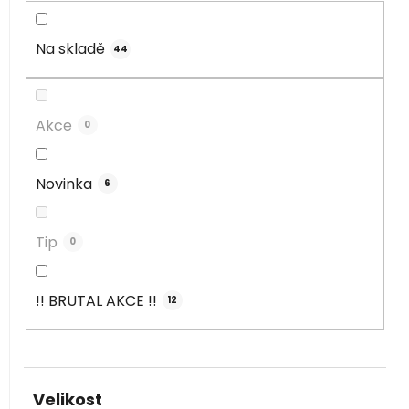
o
d
u
Na skladě
44
k
t
ů
Akce
0
Novinka
6
Tip
0
!! BRUTAL AKCE !!
12
Velikost