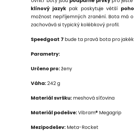
Uvnitř boty jsou
podpůrné prvky
pro ještě
klínový jazyk
pak poskytuje větší
poho
možnost nepříjemných zranění. Bota má o 
zachovává si typický kolébkový profil.
Speedgoat
7
bude ta pravá bota pro jakéko
Parametry:
Určeno pro:
ženy
Váha:
242 g
Materiál svršku:
meshová síťovina
Materiál podešve:
Vibram® Megagrip
Mezipodešev:
Meta-Rocket