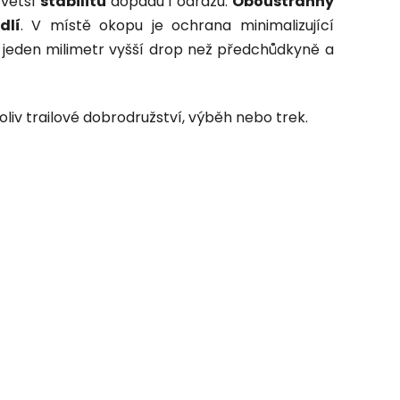
 větší
stabilitu
dopadu i odrazu.
Oboustranný
dlí
. V místě okopu je ochrana minimalizující
jeden milimetr vyšší drop než předchůdkyně a
liv trailové dobrodružství, výběh nebo trek.