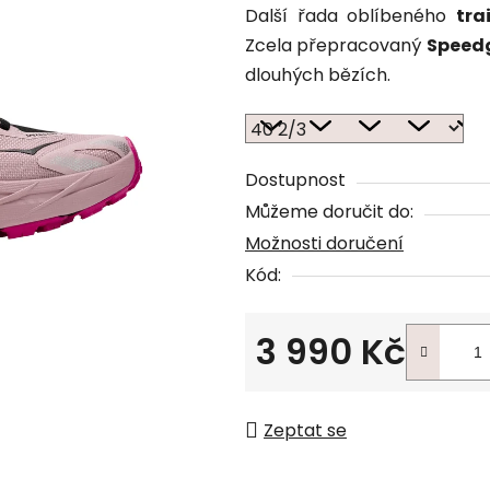
Další řada oblíbeného
tra
Zcela přepracovaný
Speed
dlouhých bězích.
Dostupnost
Můžeme doručit do:
Možnosti doručení
Kód:
3 990 Kč
Měrná cena:
Zeptat se