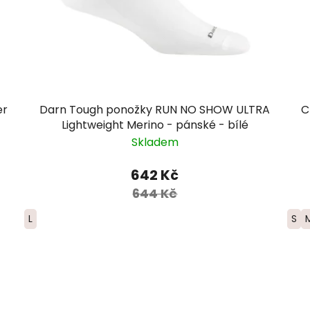
er
Darn Tough ponožky RUN NO SHOW ULTRA
C
Lightweight Merino - pánské - bílé
Skladem
642 Kč
644 Kč
L
S