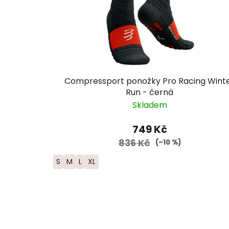
Compressport ponožky Pro Racing Wint
Run - černá
Skladem
749 Kč
836 Kč
(–10 %)
S
M
L
XL