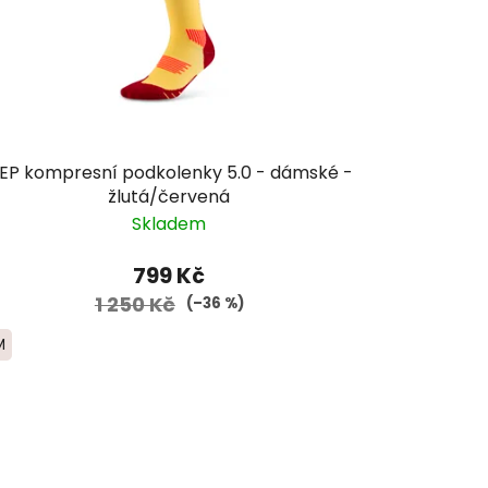
EP kompresní podkolenky 5.0 - dámské -
žlutá/červená
Skladem
799 Kč
1 250 Kč
(–36 %)
M