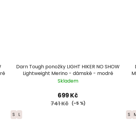
W
Darn Tough ponožky LIGHT HIKER NO SHOW
ré
Lightweight Merino - dámské - modré
M
Skladem
699 Kč
741 Kč
(–5 %)
S
L
S