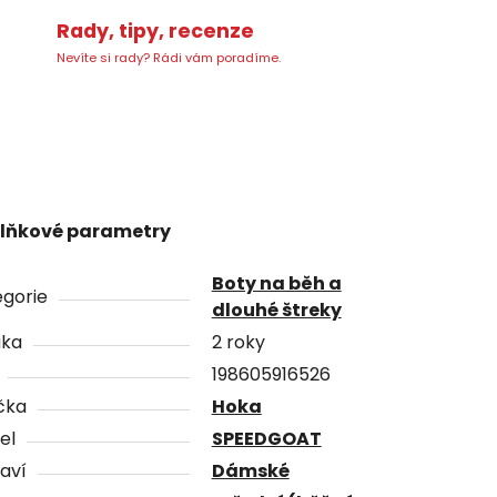
Rady, tipy, recenze
Nevíte si rady? Rádi vám poradíme.
lňkové parametry
Boty na běh a
gorie
dlouhé štreky
uka
2 roky
198605916526
čka
Hoka
el
SPEEDGOAT
aví
Dámské