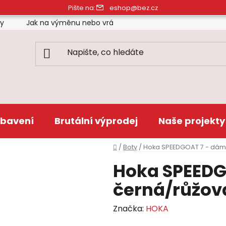
Pište na:
eshop@bez.cz
ty
Jak na výměnu nebo vrácení zboží
Obchodní pod
bavení
Brutální výprodej
Naše projekty
Domů
/
Boty
/
Hoka SPEEDGOAT 7 - dám
Hoka SPEEDG
černá/růžov
Značka:
HOKA