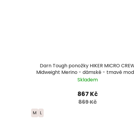
Darn Tough ponožky HIKER MICRO CRE
Midweight Merino - dámské - tmavě mod
Skladem
867 Kč
869 Kč
M
L