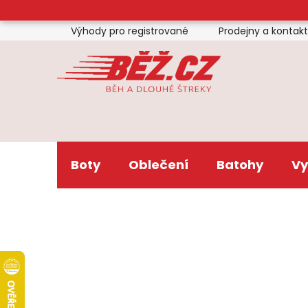
Přejít
na
Výhody pro registrované
Prodejny a kontak
obsah
Boty
Oblečení
Batohy
Vy