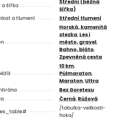
Střední (běžná
 a šířka
šířka)
lost a tlumení
Střední tlumení
Horská, kamenitá
stezka
,
Les i
én
město, gravel
,
Bahno, bláto
,
Zpevněná cesta
10 km
,
ěžíš
Půlmaraton
,
Maraton
,
Ultra
brána
Bez Goretexu
va
Černá
,
Růžová
/tabulka-velikosti-
zes_table#
hoka/