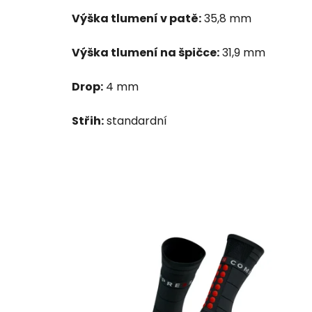
Výška tlumení v patě:
35,8 mm
Výška tlumení na špičce:
31,9 mm
Drop:
4 mm
Střih:
standardní