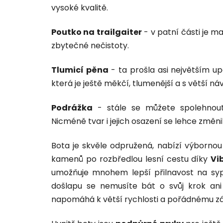
vysoké kvalitě.
Poutko na trailgaiter
- v patní části je m
zbytečné nečistoty.
Tlumicí pěna
- ta prošla asi největším up
která je ještě měkčí, tlumenější a s větší ná
Podrážka
- stále se můžete spolehno
Nicméně tvar i jejich osazení se lehce změnil
Bota je skvěle odpružená, nabízí výborno
kamenů po rozbředlou lesní cestu díky
Vi
umožňuje mnohem lepší přilnavost na syp
došlapu se nemusíte bát o svůj krok ani 
napomáhá k větší rychlosti a pořádnému z