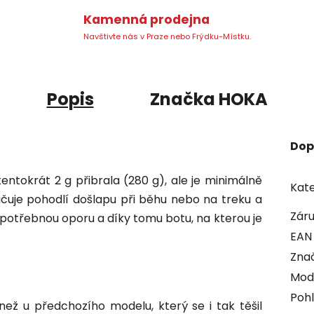
Kamenná prodejna
Navštivte nás v Praze nebo Frýdku-Místku.
Popis
Značka
HOKA
Dop
tentokrát 2 g přibrala (280 g)
,
ale je minimálně
Kate
učuje pohodlí došlapu při běhu nebo na treku a
Zár
 potřebnou oporu a díky tomu botu, na kterou je
EAN
Zna
Mod
Pohl
než u předchozího modelu, který se i tak těšil