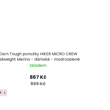
Darn Tough ponožky HIKER MICRO CREW
idweight Merino - dámské - modrozelené
Skladem
867 Kč
869 Kč
M
L