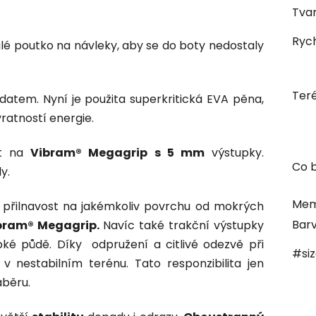
Tvar
Rych
alé poutko na návleky, aby se do boty nedostaly
Ter
datem. Nyní je použita superkritická EVA pěna,
vratností energie.
ut na
Vibram® Megagrip s 5 mm
výstupky.
Co b
y.
Mem
u přilnavost na jakémkoliv povrchu od mokrých
Bar
bram® Megagrip.
Navíc také trakční výstupky
ké půdě. Díky odpružení a citlivé odezvě při
#si
v nestabilním terénu. Tato responzibilita jen
áběru.