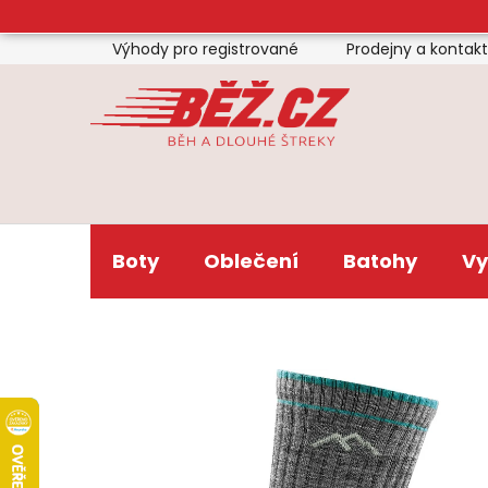
Přejít
na
Výhody pro registrované
Prodejny a kontak
obsah
Boty
Oblečení
Batohy
Vy