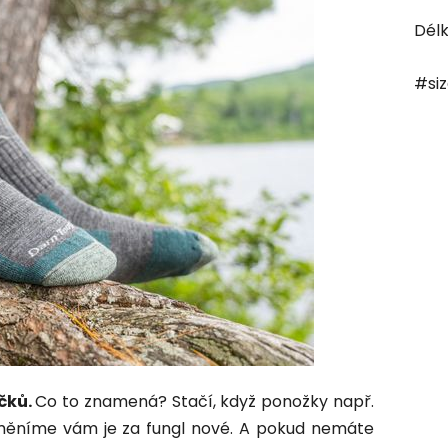
Dél
#si
čků.
Co to znamená? Stačí, když ponožky např.
měníme vám je za fungl nové. A pokud nemáte