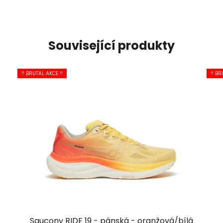
Související produkty
!! BRUTAL AKCE !!
!! BR
Saucony RIDE 19 - pánská - oranžová/bílá