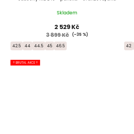
Skladem
2 529 Kč
3 899 Kč
(–35 %)
42.5
44
44.5
45
46.5
42
!! BRUTAL AKCE !!