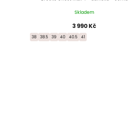
Skladem
3 990 Kč
38
38.5
39
40
40.5
41