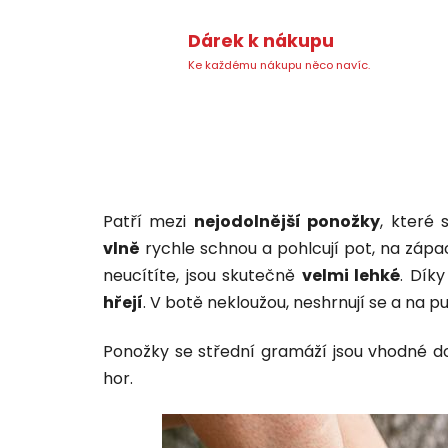
Dárek k nákupu
Ke každému nákupu něco navíc.
Patří mezi
nejodolnější ponožky
, které
vlně
rychle schnou a pohlcují pot, na záp
neucítíte, jsou skutečně
velmi lehké
. Dík
hřejí
. V botě nekloužou, neshrnují se a na 
Ponožky se střední gramáží jsou vhodné d
hor.