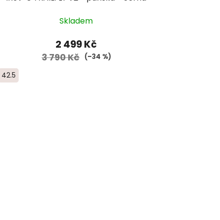
Skladem
2 499 Kč
3 790 Kč
(–34 %)
42.5