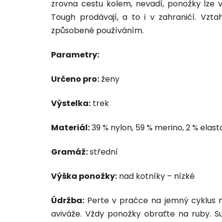
zrovna cestu kolem, nevadí, ponožky lze 
Tough prodávají, a to i v zahraničí. Vz
způsobené používáním.
Parametry:
Určeno pro:
ženy
Výstelka:
trek
Materiál:
39 % nylon, 59 % merino, 2 % elast
Gramáž:
střední
Výška ponožky:
nad kotníky – nízké
Údržba:
Perte v pračce na jemný cyklus ne
aviváže. Vždy ponožky obraťte na ruby. S