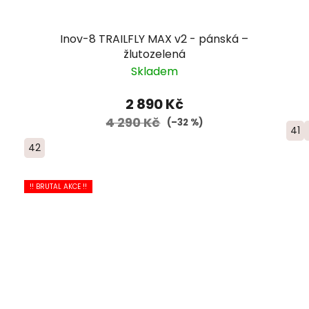
Inov-8 TRAILFLY MAX v2 - pánská –
žlutozelená
Skladem
2 890 Kč
4 290 Kč
(–32 %)
41
42
!! BRUTAL AKCE !!