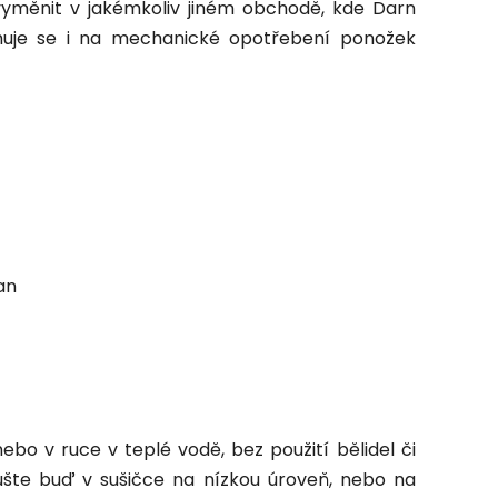
vyměnit v jakémkoliv jiném obchodě, kde Darn
tahuje se i na mechanické opotřebení ponožek
an
bo v ruce v teplé vodě, bez použití bělidel či
ušte buď v sušičce na nízkou úroveň, nebo na