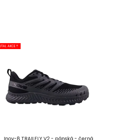
UTAL AKCE !!
Inov-8 TRAILFLY V2 - pánská - černá