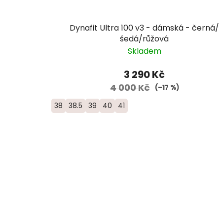
Dynafit Ultra 100 v3 - dámská - černá/
šedá/růžová
Skladem
3 290 Kč
4 000 Kč
(–17 %)
38
38.5
39
40
41