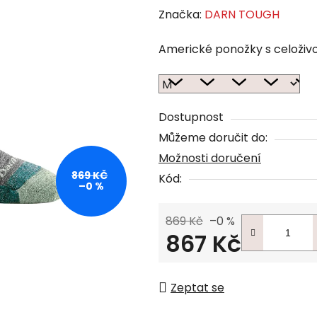
Značka:
DARN TOUGH
Americké ponožky s celoživo
Dostupnost
Můžeme doručit do:
Možnosti doručení
869 KČ
Kód:
–0 %
869 Kč
–0 %
867 Kč
Měrná cena:
Zeptat se