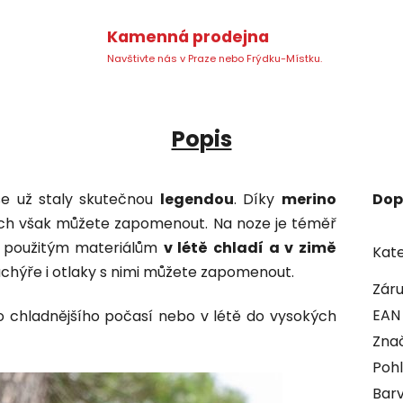
Kamenná prodejna
Navštivte nás v Praze nebo Frýdku-Místku.
Popis
 se už staly skutečnou
legendou
. Díky
merino
Dop
ach však můžete zapomenout. Na noze je téměř
y použitým materiálům
v létě chladí a v zimě
Kate
puchýře i otlaky s nimi můžete zapomenout.
Zár
EAN
o chladnějšího počasí nebo v létě do vysokých
Zna
Pohl
Bar