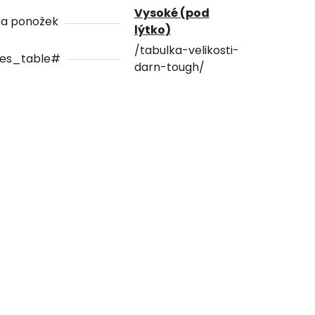
Vysoké (pod
ka ponožek
lýtko)
/tabulka-velikosti-
zes_table#
darn-tough/