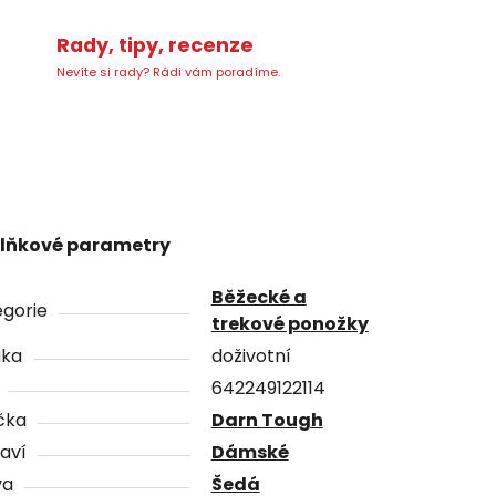
Rady, tipy, recenze
Nevíte si rady? Rádi vám poradíme.
lňkové parametry
Běžecké a
gorie
trekové ponožky
uka
doživotní
642249122114
čka
Darn Tough
aví
Dámské
va
Šedá