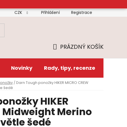
CZK
Přihlášení
Registrace
mínky
Doprava
Platba
Reklamační řád
Zás
PRÁZDNÝ KOŠÍK
NÁKUPNÍ
KOŠÍK
Novinky
Rady, tipy, recenze
ponožky
/
Darn Tough ponožky HIKER MICRO CREW
le šedé
ponožky HIKER
Midweight Merino
větle šedé