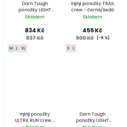
Darn Tough
Injinji ponožky TRAIL
ponožky LIGHT
crew - černá/šedá
HIKER MICRO CREW
Skladem
Skladem
Lightweight Merino
- pánské - šedé
834 Kč
455 Kč
837 Kč
500 Kč
(–9 %)
M
L
XL
S
L
Injinji ponožky
Darn Tough
ULTRA RUN crew -
ponožky LIGHT
černá/šedá
HIKER MICRO CREW