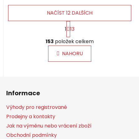
NAČÍST 12 DALŠÍCH
S
1
13
t
r
O
á
153
položek celkem
v
n
l
k
NAHORU
á
o
d
v
a
á
c
n
Z
í
í
á
p
Informace
p
r
a
v
Výhody pro registrované
k
t
Prodejny a kontakty
y
í
v
Jak na výměnu nebo vrácení zboží
ý
Obchodní podmínky
p