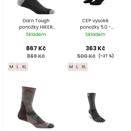
s
p
r
Darn Tough
CEP vysoké
o
ponožky HIKER
ponožky 5.0 -
d
MICRO CREW
pánské - černá
Skladem
Skladem
u
Midweight Merino -
pánské - černé
k
867 Kč
363 Kč
t
869 Kč
500 Kč
(–27 %)
ů
M
L
XL
M
L
XL