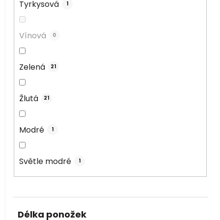
Tyrkysová
1
Vínová
0
Zelená
21
Žlutá
21
Modré
1
Světle modré
1
Délka ponožek