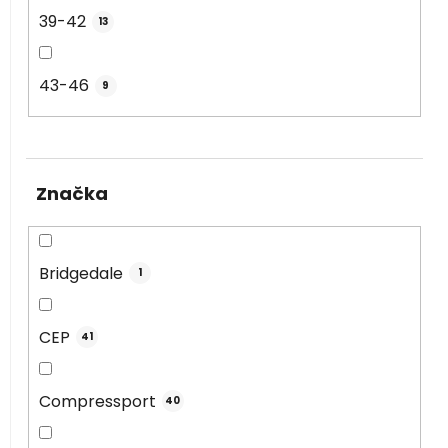
39-42
13
43-46
9
Značka
Bridgedale
1
CEP
41
Compressport
40