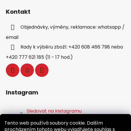
Kontakt
Objednávky, výměny, reklamace: whatsapp /
email
Rady k výběru zboží: +420 608 466 798 nebo
+420 777 621 185 (11 - 17 hod.)
Instagram
Sledovat na Instagramu
Tento web používá soubory cookie. Dalším
Facebook
procházením tohoto webu vyjadřujete souhlas s