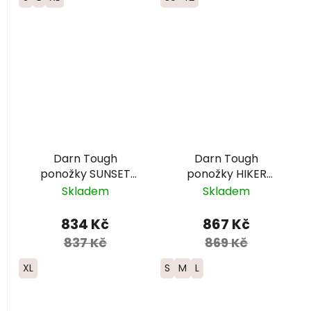
Darn Tough
Darn Tough
ponožky SUNSET
ponožky HIKER
HIKER MICRO CREW
MICRO CREW
Skladem
Skladem
Lightweight merino
Midweight Merino -
- pánské - černé/
dámské -
834 Kč
867 Kč
šedé
modrozelené
837 Kč
869 Kč
XL
S
M
L