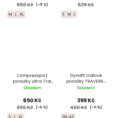
550 Kč
839 Kč
(–9 %)
M
L
XL
S
M
L
Compressport
Dynafit trailové
ponožky Ultra Trail
ponožky TRAVERSE
V2.0 - UTMB 2026 -
CREW -
Skladem
Skladem
černá
šedá/růžová
650 Kč
399 Kč
690 Kč
450 Kč
(–5 %)
(–11 %)
S
L
XL
39-42