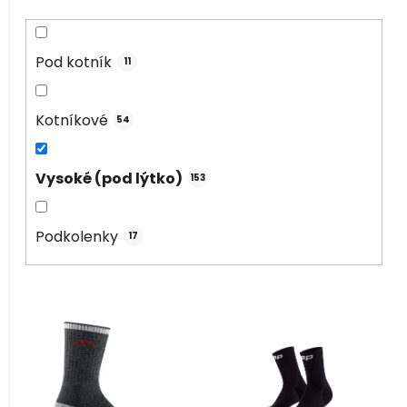
Pod kotník
11
Kotníkové
54
Vysoké (pod lýtko)
153
Podkolenky
17
V
ý
p
i