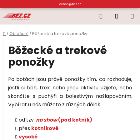
Přejít
eshop@bez.cz
na
Hledat
NÁKUP
obsah
KOŠÍK
Domů
/
Oblečení
/
Běžecké a trekové ponožky
Běžecké a trekové
ponožky
Po botách jsou právě ponožky tím, co rozhoduje,
jestli si běh, trek nebo jinou aktivitu užijete, nebo
skončíte s puchýři a bolestivým našlapováním.
Vybírat u nás můžete z různých délek
od tzv.
no show
(pod kotník)
přes
kotníkové
vysoké