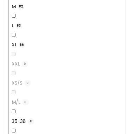
M
82
L
83
XL
66
XXL
0
XS/S
0
M/L
0
35-38
8