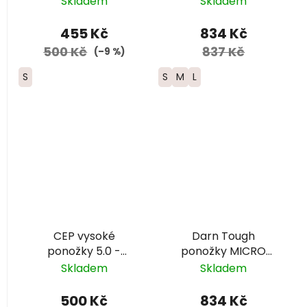
Skladem
Skladem
Lightweight Merino
- dámské - šedé
455 Kč
834 Kč
500 Kč
837 Kč
(–9 %)
S
S
M
L
CEP vysoké
Darn Tough
ponožky 5.0 -
ponožky MICRO
pánské – zelená/
CREW Lightweight
Skladem
Skladem
černá
Merino - dámské -
šedé
500 Kč
834 Kč