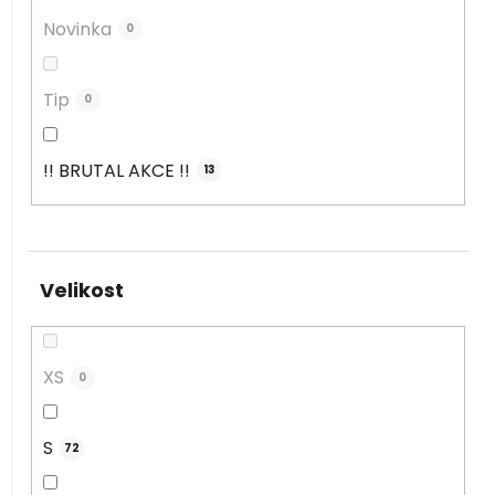
Novinka
0
Tip
0
!! BRUTAL AKCE !!
13
Velikost
XS
0
S
72