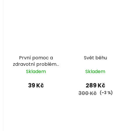
První pomoc a
Svět běhu
zdravotní problémy
na cestách
Skladem
Skladem
39 Kč
289 Kč
300 Kč
(–3 %)