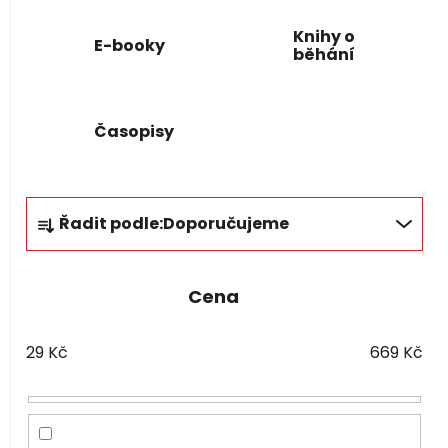
Knihy o
E-booky
běhání
Časopisy
Ř
Řadit podle:
Doporučujeme
a
z
e
Cena
n
í
29
Kč
669
Kč
p
r
o
d