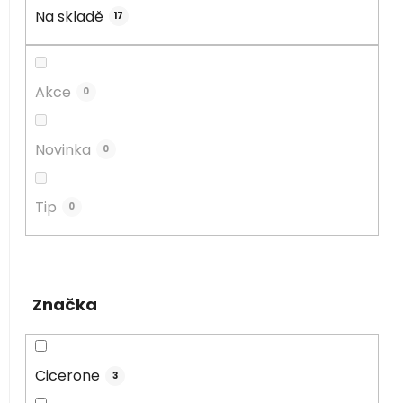
u
Na skladě
17
k
t
ů
Akce
0
Novinka
0
Tip
0
Značka
Cicerone
3