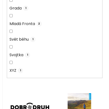
Grada
1
Mladá Fronta
2
Svět běhu
1
Svojtka
1
XYZ
1
V
ý
p