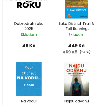
i
s
p
r
Dobrodruh roku
Lake District Trail &
o
2025
Fell Running
d
anglicky
Skladem
Skladem
u
k
49 Kč
449 Kč
t
469 Kč
(–4 %)
ů
Na vodu!
Najdu odvahu