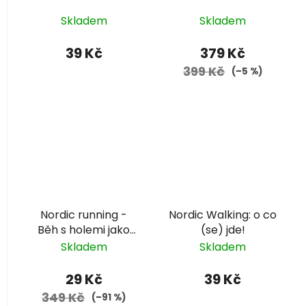
Skladem
Skladem
39 Kč
379 Kč
399 Kč
(–5 %)
Nordic running -
Nordic Walking: o co
Běh s holemi jako
(se) jde!
zdravější a
Skladem
Skladem
efektivnější způsob
běhání
29 Kč
39 Kč
349 Kč
(–91 %)