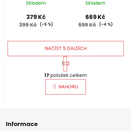
Skladem
Skladem
379 Kč
669 Kč
399 Kč
699 Kč
(–5 %)
(–4 %)
NAČÍST 5 DALŠÍCH
S
1
2
t
r
O
á
17
položek celkem
v
n
l
k
NAHORU
á
o
d
v
a
á
c
n
Z
í
í
á
p
Informace
p
r