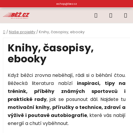
Přejít
eshop@bez.cz
na
Hledat
NÁKUP
obsah
KOŠÍK
Domů
/
Naše projekty
/
Knihy, časopisy, ebooky
Knihy, časopisy,
ebooky
Když běžci zrovna neběhají, rádi si o běhání čtou.
Běžecká literatura nabízí
inspiraci, tipy na
trénink, příběhy známých sportovců i
praktické rady
, jak se posunout dál. Najdete tu
motivační knihy, příručky o technice, zdraví a
výživě i poutavé autobiografie
, které vás nabijí
energií a chutí vyběhnout.