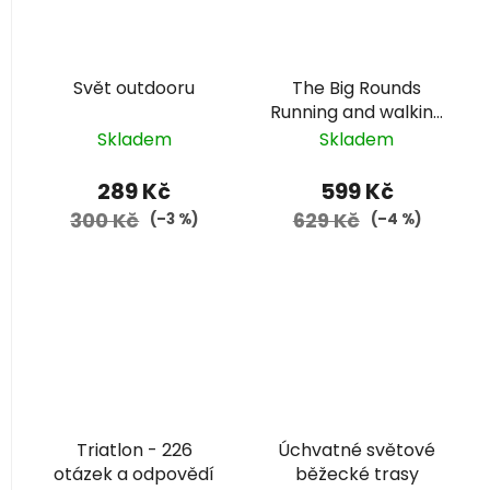
Svět outdooru
The Big Rounds
Running and walking
anglicky
Skladem
Skladem
289 Kč
599 Kč
300 Kč
629 Kč
(–3 %)
(–4 %)
Triatlon - 226
Úchvatné světové
otázek a odpovědí
běžecké trasy