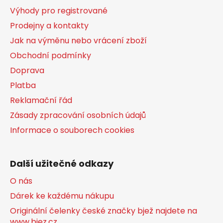
a
v
Výhody pro registrované
k
t
Prodejny a kontakty
y
í
v
Jak na výměnu nebo vrácení zboží
ý
Obchodní podmínky
p
Doprava
i
s
Platba
u
Reklamační řád
Zásady zpracování osobních údajů
Informace o souborech cookies
Další užitečné odkazy
O nás
Dárek ke každému nákupu
Originální čelenky české značky bjež najdete na
www.bjez.cz