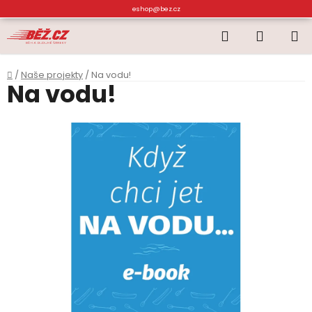
Přejít
eshop@bez.cz
na
Hledat
NÁKUP
obsah
KOŠÍK
Domů
/
Naše projekty
/
Na vodu!
Na vodu!