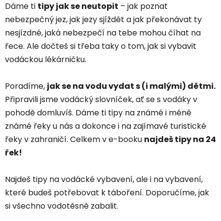
Dáme ti
tipy jak se neutopit
– jak poznat
nebezpečný jez, jak jezy sjíždět a jak překonávat ty
nesjízdné, jaká nebezpečí na tebe mohou číhat na
řece. Ale dočteš si třeba taky o tom, jak si vybavit
vodáckou lékárničku.
Poradíme,
jak se na vodu vydat s (i malými) dětmi.
Připravili jsme vodácký slovníček, ať se s vodáky v
pohodě domluvíš. Dáme ti tipy na známé i méně
známé řeky u nás a dokonce i na zajímavé turistické
řeky v zahraničí. Celkem v e-booku
najdeš tipy na 24
řek!
Najdeš tipy na vodácké vybavení, ale i na vybavení,
které budeš potřebovat k táboření. Doporučíme, jak
si všechno vodotěsně zabalit.