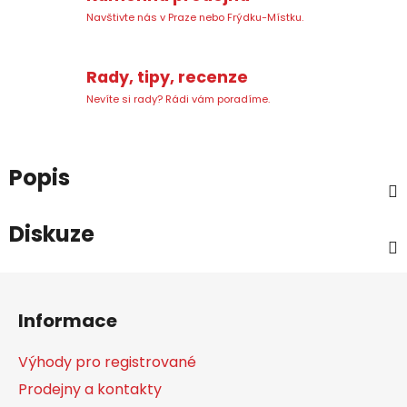
Navštivte nás v Praze nebo Frýdku-Místku.
Rady, tipy, recenze
Nevíte si rady? Rádi vám poradíme.
Popis
Diskuze
Z
á
Informace
p
a
Výhody pro registrované
t
Prodejny a kontakty
í