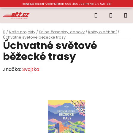
Přejít
eshop@bez.cz
Frýdek-Místek: 608 466 798
Praha: 777 621 185
na
Hledat
NÁKUP
obsah
KOŠÍK
Domů
/
Naše projekty
/
Knihy, časopisy, ebooky
/
Knihy o běhání
/
Úchvatné světové běžecké trasy
Úchvatné světové
běžecké trasy
Značka:
Svojtka