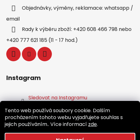
Objednávky, výměny, reklamace: whatsapp /
email
Rady k výběru zboží: +420 608 466 798 nebo
+420 777 621 185 (11 - 17 hod.)
Instagram
Sledovat na Instagramu
Tento web používá soubory cookie. Dalším
Facebook
procházením tohoto webu vyjadřujete souhlas s
jejich používáním.. Více informací
zde
.