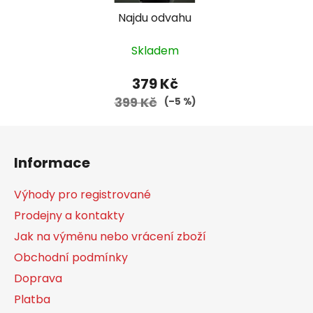
Najdu odvahu
Skladem
379 Kč
399 Kč
(–5 %)
Z
á
Informace
p
a
Výhody pro registrované
t
Prodejny a kontakty
í
Jak na výměnu nebo vrácení zboží
Obchodní podmínky
Doprava
Platba