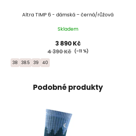
Altra TIMP 6 - dámská – černá/růžová
Skladem
3 890 Kč
4 390 Kč
(–11 %)
38
38.5
39
40
Podobné produkty