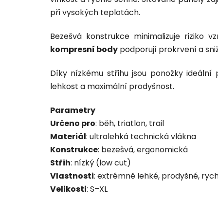
při vysokých teplotách.
Bezešvá konstrukce minimalizuje riziko v
kompresní body
podporují prokrvení a sniž
Díky nízkému střihu jsou ponožky ideální pro
lehkost a maximální prodyšnost.
Parametry
Určeno pro
: běh, triatlon, trail
Materiál
: ultralehká technická vlákna
Konstrukce
: bezešvá, ergonomická
Střih
: nízký (low cut)
Vlastnosti
: extrémně lehké, prodyšné, ryc
Velikosti
: S–XL