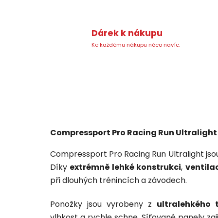
Dárek k nákupu
Ke každému nákupu něco navíc.
Compressport Pro Racing Run Ultralight
Compressport Pro Racing Run Ultralight js
Díky
extrémně lehké konstrukci
,
ventila
při dlouhých trénincích a závodech.
Ponožky jsou vyrobeny z
ultralehkého 
vlhkost a rychle schne. Síťované panely zajiš