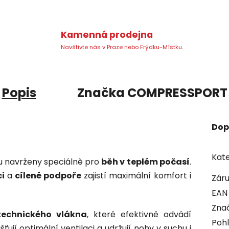
Kamenná prodejna
Navštivte nás v Praze nebo Frýdku-Místku.
Popis
Značka
COMPRESSPORT
Dop
Kate
ou navrženy speciálně pro
běh v teplém počasí
.
ci
a
cílené podpoře
zajistí maximální komfort i
Zár
EAN
Zna
technického vlákna
, které efektivně odvádí
Pohl
ťují optimální ventilaci a udržují nohy v suchu i