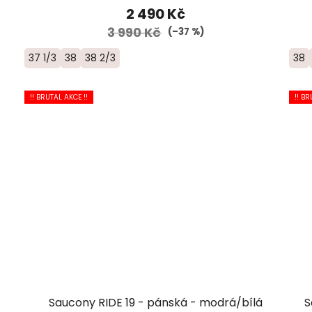
2 490 Kč
3 990 Kč
(–37 %)
37 1/3
38
38 2/3
38
!! BRUTAL AKCE !!
!! BR
Saucony RIDE 19 - pánská - modrá/bílá
S