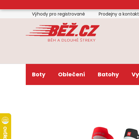
Přejít
na
Výhody pro registrované
Prodejny a kontak
obsah
Boty
Oblečení
Batohy
Vy