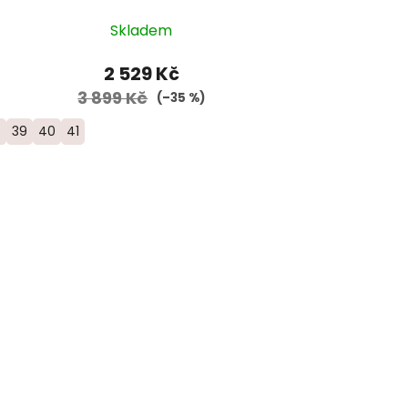
Skladem
2 529 Kč
3 899 Kč
(–35 %)
5
39
40
41