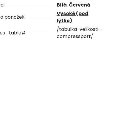
va
Bílá
,
Červená
Vysoké (pod
ka ponožek
lýtko)
/tabulka-velikosti-
zes_table#
compressport/