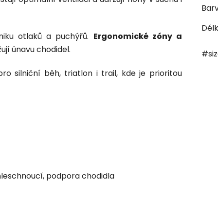
Bar
Dél
zniku otlaků a puchýřů.
Ergonomické zóny a
ují únavu chodidel.
#si
 silniční běh, triatlon i trail, kde je prioritou
hleschnoucí, podpora chodidla