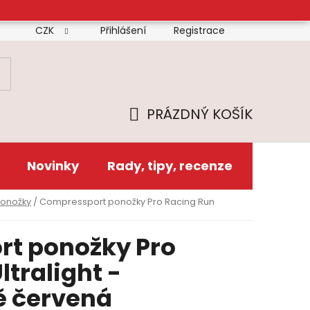
CZK
Přihlášení
Registrace
mínky
Doprava
Platba
Reklamační řád
Zás
PRÁZDNÝ KOŠÍK
NÁKUPNÍ
KOŠÍK
Novinky
Rady, tipy, recenze
ponožky
/
Compressport ponožky Pro Racing Run
t ponožky Pro
ltralight -
ě červená