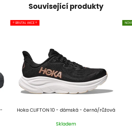
Související produkty
!! BRUTAL AKCE !!
NOV
 -
Hoka CLIFTON 10 - dámská - černá/růžová
Skladem