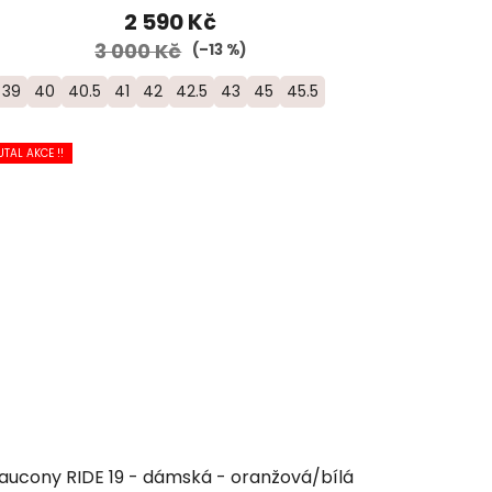
2 590 Kč
3 000 Kč
(–13 %)
39
40
40.5
41
42
42.5
43
45
45.5
UTAL AKCE !!
aucony RIDE 19 - dámská - oranžová/bílá