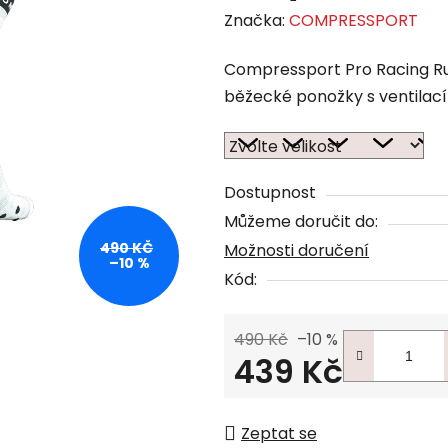
Značka:
COMPRESSPORT
Compressport Pro Racing Run
běžecké ponožky s ventilac
Dostupnost
Můžeme doručit do:
490 KČ
Možnosti doručení
–10 %
Kód:
490 Kč
–10 %
439 Kč
Měrná cena:
Zeptat se