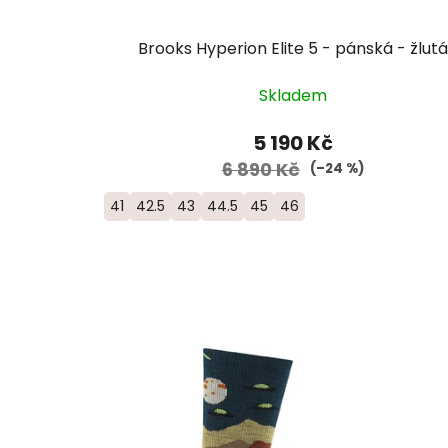
Brooks Hyperion Elite 5 - pánská - žlutá
Skladem
5 190 Kč
6 890 Kč
(–24 %)
41
42.5
43
44.5
45
46