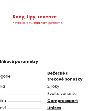
Rady, tipy, recenze
Nevíte si rady? Rádi vám poradíme.
lňkové parametry
Běžecké a
gorie
trekové ponožky
uka
2 roky
Zvolte variantu
čka
Compressport
aví
Unisex