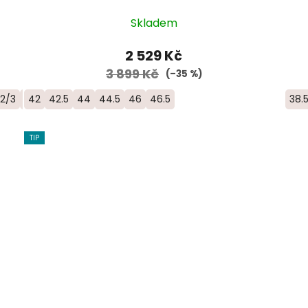
Skladem
2 529 Kč
3 899 Kč
(–35 %)
2/3
47 1/3
42
42.5
44
44.5
46
46.5
38.
TIP