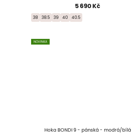
5 690 Kč
38
38.5
39
40
40.5
NOVINKA
Hoka BONDI 9 - pánská - modrá/bílá