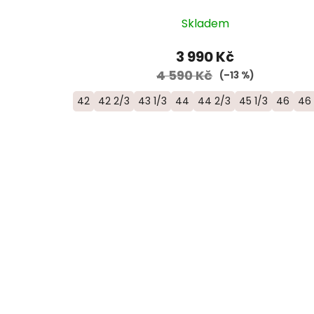
Skladem
3 990 Kč
4 590 Kč
(–13 %)
42
42 2/3
43 1/3
44
44 2/3
45 1/3
46
46 