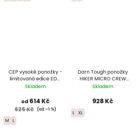
CEP vysoké ponožky -
Darn Tough ponožky
limitovaná edice EDT.
HIKER MICRO CREW
FADE - dámské -
Midweight Merino -
Skladem
Skladem
červená/modrá
pánské - tmavě
modré
614 Kč
928 Kč
od
625 Kč
(až –1 %)
L
XL
M
L