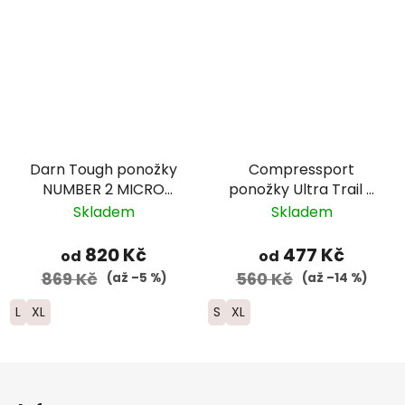
Darn Tough ponožky
Compressport
NUMBER 2 MICRO
ponožky Ultra Trail -
CREW Midweight
modrá
Skladem
Skladem
Merino - pánské -
zelené
820 Kč
477 Kč
od
od
869 Kč
560 Kč
(až –5 %)
(až –14 %)
L
XL
S
XL
Z
á