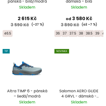
pánská - bílá/modrá
dámská – bílá
Skladem
Skladem
2 615 Kč
3 580 Kč
od
3 590 Kč
3 890 Kč
(–27 %)
(až –7 %)
46.5
36
37
37.5
38
38.5
39
4
TIP
NOVINKA
Altra TIMP 6 - pánská
Salomon AERO GLIDE
– šedá/modrá
4 GRVL - dámská -
vínová
Skladem
Skladem