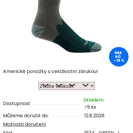
869
KČ
–18 %
Americké ponožky s celoživotní zárukou!
Skladem
Dostupnost
>5 ks
Můžeme doručit do:
12.8.2026
Možnosti doručení
Kód:
1974_GREEN_L