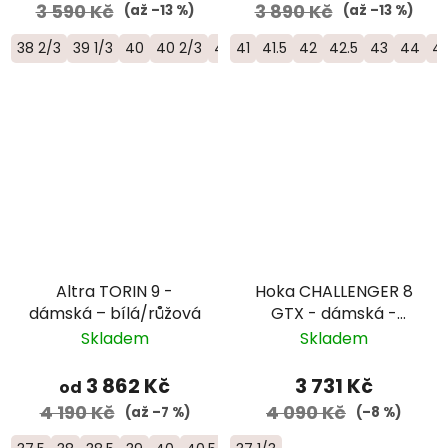
3 590 Kč
3 890 Kč
(až –13 %)
(až –13 %)
38 2/3
39 1/3
40
40 2/3
41 1/3
41
41.5
42
42
42.5
43
44
44
Altra TORIN 9 -
Hoka CHALLENGER 8
dámská – bílá/růžová
GTX - dámská -
černá
Skladem
Skladem
3 862 Kč
3 731 Kč
od
4 190 Kč
4 090 Kč
(až –7 %)
(–8 %)