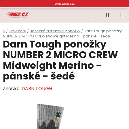
Přejít
eshop@bez.cz
na
Hledat
NÁKUP
obsah
KOŠÍK
Domů
/
Oblečení
/
Běžecké a trekové ponožky
/
Darn Tough ponožky
NUMBER 2 MICRO CREW Midweight Merino - pánské - šedé
Darn Tough ponožky
NUMBER 2 MICRO CREW
Midweight Merino -
pánské - šedé
Značka:
DARN TOUGH