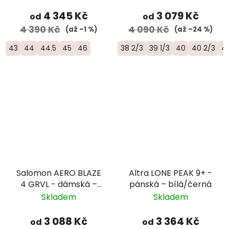
4 345 Kč
3 079 Kč
od
od
4 390 Kč
4 090 Kč
(až –1 %)
(až –24 %)
43
44
44.5
45
46
38 2/3
39 1/3
40
40 2/3
41
Salomon AERO BLAZE
Altra LONE PEAK 9+ -
4 GRVL - dámská –
pánská – bílá/černá
béžová
Skladem
Skladem
3 088 Kč
3 364 Kč
od
od