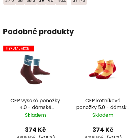
37.5
38
38.5
39
40
40.5
41
37 1/3
42
Podobné produkty
!! BRUTAL AKCE !!
CEP vysoké ponožky
CEP kotníkové
4.0 - dámské
ponožky 5.0 - dámské
petrolová/vínová
- žlutá/červená
Skladem
Skladem
374 Kč
374 Kč
499 Kč
475 Kč
(–25 %)
(–21 %)