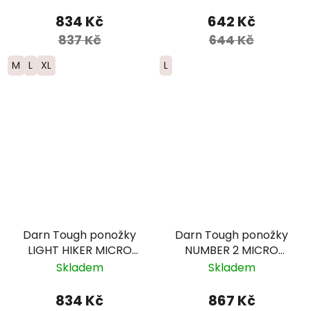
Merino - pánské
pánské - červené
834 Kč
642 Kč
837 Kč
644 Kč
M
L
XL
L
Darn Tough ponožky
Darn Tough ponožky
LIGHT HIKER MICRO
NUMBER 2 MICRO
CREW Lightweight
CREW Midweight
Skladem
Skladem
Merino - pánské -
Merino - pánské -
hnědá/modrá
šedé
834 Kč
867 Kč