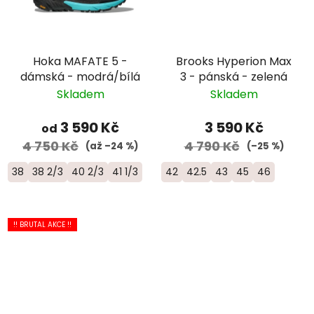
Hoka MAFATE 5 -
Brooks Hyperion Max
dámská - modrá/bílá
3 - pánská - zelená
Skladem
Skladem
3 590 Kč
3 590 Kč
od
4 750 Kč
4 790 Kč
(až –24 %)
(–25 %)
38
38 2/3
40 2/3
41 1/3
42
42.5
43
45
46
!! BRUTAL AKCE !!