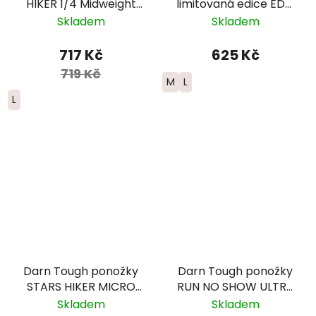
HIKER 1/4 Midweight
limitovaná edice EDT.
Merino - pánské -
FADE - dámské -
Skladem
Skladem
černé
červená/modrá
717 Kč
625 Kč
719 Kč
M
L
L
Darn Tough ponožky
Darn Tough ponožky
STARS HIKER MICRO
RUN NO SHOW ULTRA
CREW Lightweight
Lightweight Merino -
Skladem
Skladem