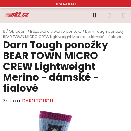
Přejít
eshop@bez.cz
na
Hledat
NÁKUP
obsah
KOŠÍK
Domů
/
Oblečení
/
Běžecké a trekové ponožky
/
Darn Tough ponožky
BEAR TOWN MICRO CREW Lightweight Merino - dámské - fialové
Darn Tough ponožky
BEAR TOWN MICRO
CREW Lightweight
Merino - dámské -
fialové
Značka:
DARN TOUGH