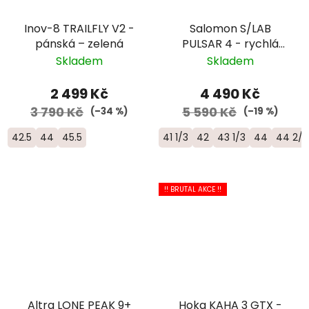
Inov-8 TRAILFLY V2 -
Salomon S/LAB
pánská – zelená
PULSAR 4 - rychlá
trailová běžecká bota
Skladem
Skladem
- L47770300
2 499 Kč
4 490 Kč
3 790 Kč
5 590 Kč
(–34 %)
(–19 %)
42.5
44
45.5
41 1/3
42
43 1/3
44
44 2/3
!! BRUTAL AKCE !!
Altra LONE PEAK 9+
Hoka KAHA 3 GTX -