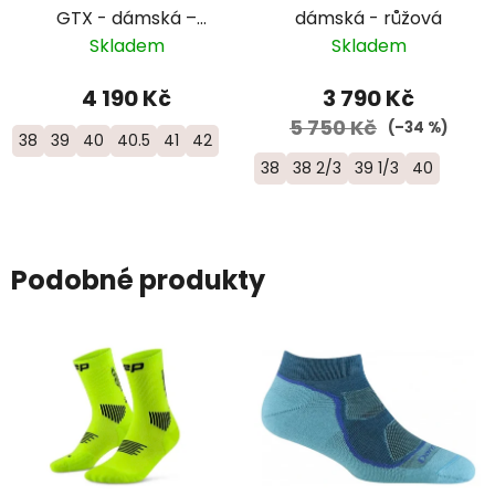
GTX - dámská –
dámská - růžová
šedomodrá
Skladem
Skladem
4 190 Kč
3 790 Kč
5 750 Kč
(–34 %)
38
39
40
40.5
41
42
38
38 2/3
39 1/3
40
Podobné produkty