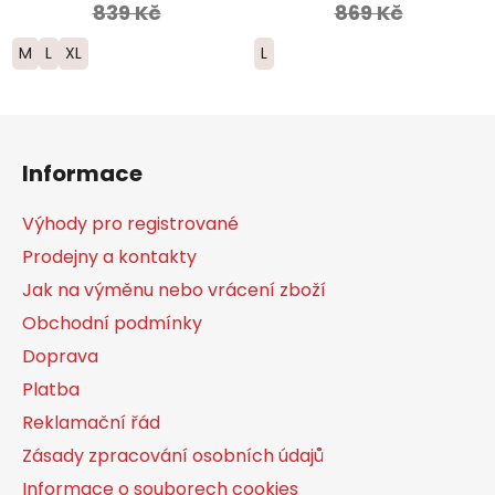
839 Kč
869 Kč
M
L
XL
L
Z
á
Informace
p
a
Výhody pro registrované
t
Prodejny a kontakty
í
Jak na výměnu nebo vrácení zboží
Obchodní podmínky
Doprava
Platba
Reklamační řád
Zásady zpracování osobních údajů
Informace o souborech cookies