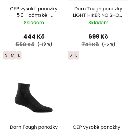
CEP vysoké ponožky
Darn Tough ponožky
5.0 - dámské -
LIGHT HIKER NO SHOW
zelená/černá
Lightweight Merino -
Skladem
Skladem
dámské - modré
444 Kč
699 Kč
550 Kč
741 Kč
(–19 %)
(–5 %)
S
M
L
S
L
Darn Tough ponožky
CEP vysoké ponožky -