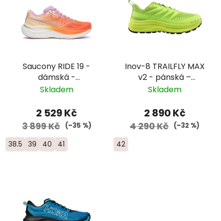
Saucony RIDE 19 -
Inov-8 TRAILFLY MAX
dámská -
v2 - pánská –
oranžová/bílá
žlutozelená
Skladem
Skladem
2 529 Kč
2 890 Kč
3 899 Kč
4 290 Kč
(–35 %)
(–32 %)
38.5
39
40
41
42