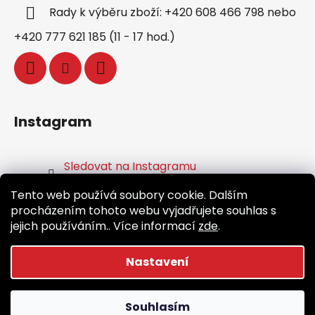
Rady k výběru zboží: +420 608 466 798 nebo
+420 777 621 185 (11 - 17 hod.)
Instagram
Sledovat na Instagramu
Tento web používá soubory cookie. Dalším
Facebook
procházením tohoto webu vyjadřujete souhlas s
jejich používáním.. Více informací
zde
.
Nastavení
Vytvořil Shoptet
Souhlasím
Copyright 2026
Běž.cz
. Všechna práva vyhrazena.