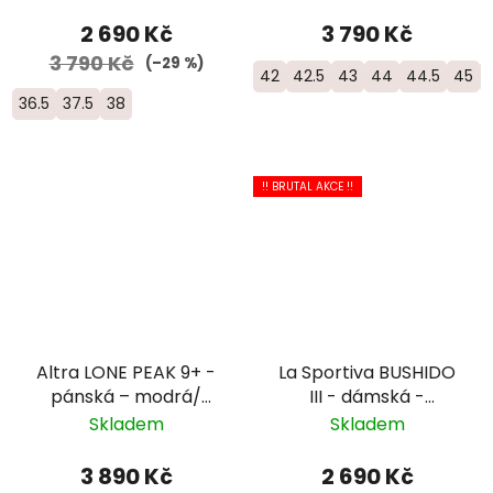
2 690 Kč
3 790 Kč
3 790 Kč
(–29 %)
42
42.5
43
44
44.5
45
36.5
37.5
38
!! BRUTAL AKCE !!
Altra LONE PEAK 9+ -
La Sportiva BUSHIDO
pánská – modrá/
III - dámská -
černá
růžová/modrá
Skladem
Skladem
3 890 Kč
2 690 Kč