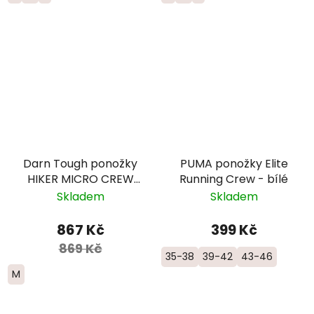
Darn Tough ponožky
PUMA ponožky Elite
HIKER MICRO CREW
Running Crew - bílé
Midweight Merino -
Skladem
Skladem
dámské -
modrozelené
867 Kč
399 Kč
869 Kč
35-38
39-42
43-46
M