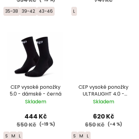
35-38
39-42
43-46
L
CEP vysoké ponožky
CEP vysoké ponožky
5.0 - dámské - černá
ULTRALIGHT 4.0 -
dámské –
Skladem
Skladem
fialová/růžová
444 Kč
620 Kč
550 Kč
650 Kč
(–19 %)
(–4 %)
S
M
L
S
M
L