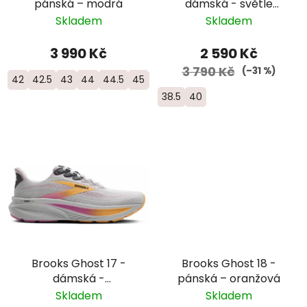
pánská – modrá
dámská - světle
fialová
Skladem
Skladem
3 990 Kč
2 590 Kč
3 790 Kč
(–31 %)
42
42.5
43
44
44.5
45
45.5
46
46.5
38.5
40
Brooks Ghost 17 -
Brooks Ghost 18 -
dámská -
pánská – oranžová
šedorůžová/oranžová
Skladem
Skladem