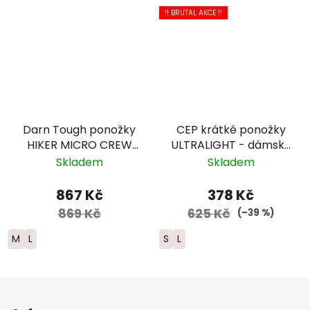
!! BRUTAL AKCE !!
Darn Tough ponožky
CEP krátké ponožky
HIKER MICRO CREW
ULTRALIGHT - dámské
Midweight Merino -
- modrá
Skladem
Skladem
dámské - tmavě
modré
867 Kč
378 Kč
869 Kč
625 Kč
(–39 %)
M
L
S
L
Z
á