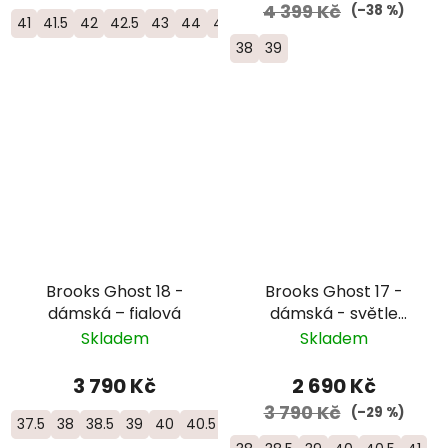
4 399 Kč
(–38 %)
41
41.5
42
42.5
43
44
44.5
45
46
46.5
47
48
50
38
39
Brooks Ghost 18 -
Brooks Ghost 17 -
dámská – fialová
dámská - světle
modrá
Skladem
Skladem
3 790 Kč
2 690 Kč
3 790 Kč
(–29 %)
37.5
38
38.5
39
40
40.5
41