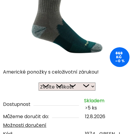
869
KČ
–0 %
Americké ponožky s celoživotní zárukou!
Skladem
Dostupnost
>5 ks
Můžeme doručit do:
12.8.2026
Možnosti doručení
Kód:
1974_GREEN_L