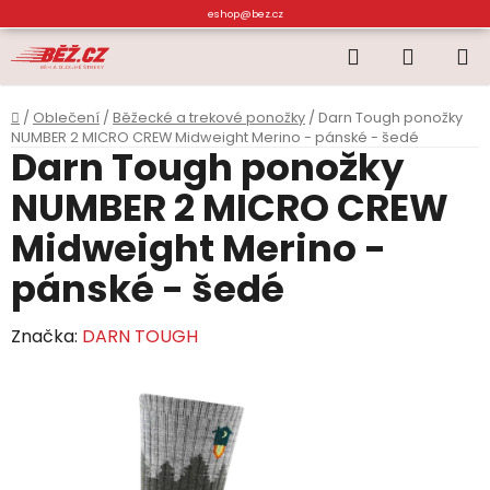
Přejít
eshop@bez.cz
na
Hledat
NÁKUP
obsah
KOŠÍK
Domů
/
Oblečení
/
Běžecké a trekové ponožky
/
Darn Tough ponožky
NUMBER 2 MICRO CREW Midweight Merino - pánské - šedé
Darn Tough ponožky
NUMBER 2 MICRO CREW
Midweight Merino -
pánské - šedé
Značka:
DARN TOUGH