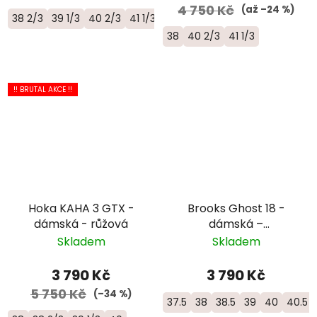
4 750 Kč
(až –24 %)
38 2/3
39 1/3
40 2/3
41 1/3
38
40 2/3
41 1/3
!! BRUTAL AKCE !!
Hoka KAHA 3 GTX -
Brooks Ghost 18 -
dámská - růžová
dámská –
černá/oranžová
Skladem
Skladem
3 790 Kč
3 790 Kč
5 750 Kč
(–34 %)
37.5
38
38.5
39
40
40.5