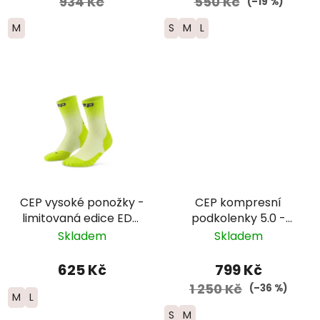
934 Kč
550 Kč
(–19 %)
M
S
M
L
CEP vysoké ponožky -
CEP kompresní
limitovaná edice EDT.
podkolenky 5.0 -
FADE - dámské -
dámské - žlutá/
Skladem
Skladem
limetková/modrá
červená
625 Kč
799 Kč
1 250 Kč
(–36 %)
M
L
S
M