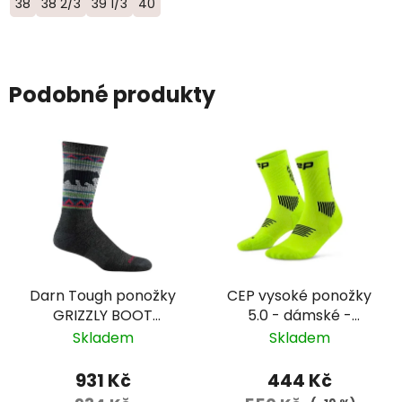
38
38 2/3
39 1/3
40
Podobné produkty
Darn Tough ponožky
CEP vysoké ponožky
GRIZZLY BOOT
5.0 - dámské -
Midweight Merino -
zelená/černá
Skladem
Skladem
pánské - šedé
931 Kč
444 Kč