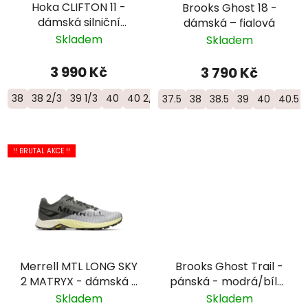
Hoka CLIFTON 11 -
Brooks Ghost 18 -
dámská silniční
dámská – fialová
objemová bota -
Skladem
Skladem
1176573-BNNN
3 990 Kč
3 790 Kč
38
38 2/3
39 1/3
40
40 2/3
37.5
38
38.5
39
40
40.5
!! BRUTAL AKCE !!
Merrell MTL LONG SKY
Brooks Ghost Trail -
2 MATRYX - dámská -
pánská - modrá/bílá/
šedá/žlutá
žlutá
Skladem
Skladem