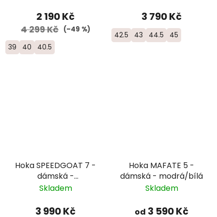
2 190 Kč
3 790 Kč
4 299 Kč
(–49 %)
42.5
43
44.5
45
39
40
40.5
Hoka SPEEDGOAT 7 -
Hoka MAFATE 5 -
dámská -
dámská - modrá/bílá
černá/růžová
Skladem
Skladem
3 990 Kč
3 590 Kč
od