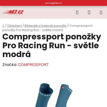
Přejít
eshop@bez.cz
na
Hledat
NÁKUP
obsah
KOŠÍK
Domů
/
Oblečení
/
Běžecké a trekové ponožky
/
Compressport
ponožky Pro Racing Run - světle modrá
Compressport ponožky
Pro Racing Run - světle
modrá
Značka:
COMPRESSPORT