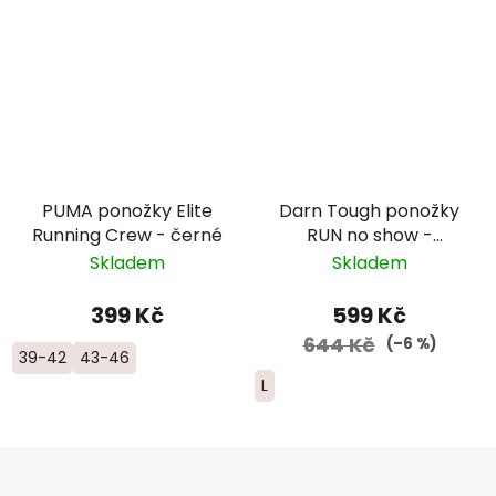
PUMA ponožky Elite
Darn Tough ponožky
Running Crew - černé
RUN no show -
ultralightweight s
Skladem
Skladem
výstelkou - dámské -
růžové
399 Kč
599 Kč
644 Kč
(–6 %)
39-42
43-46
L
Z
á