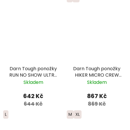
Darn Tough ponožky
Darn Tough ponožky
RUN NO SHOW ULTRA
HIKER MICRO CREW
Lightweight Merino -
Midweight Merino -
Skladem
Skladem
pánské - červené
pánské - tmavě
fialové
642 Kč
867 Kč
644 Kč
869 Kč
L
M
XL