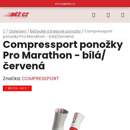
Přejít
eshop@bez.cz
na
Hledat
NÁKUP
obsah
KOŠÍK
Domů
/
Oblečení
/
Běžecké a trekové ponožky
/
Compressport
ponožky Pro Marathon - bílá/červená
Compressport ponožky
Pro Marathon - bílá/
červená
Značka:
COMPRESSPORT
!! BRUTAL AKCE !!