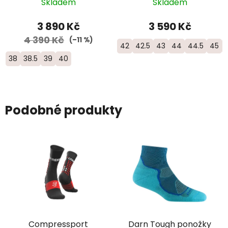
Skladem
Skladem
3 890 Kč
3 590 Kč
4 390 Kč
(–11 %)
42
42.5
43
44
44.5
45
38
38.5
39
40
Podobné produkty
Compressport
Darn Tough ponožky