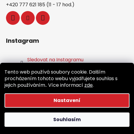
+420 777 621 185 (11 - 17 hod.)
Instagram
Sledovat na Instagramu
Tento web používá soubory cookie. Dalším
Facebook
procházením tohoto webu vyjadřujete souhlas s
jejich používáním.. Více informací
zde
.
Nastavení
Vytvořil Shoptet
Souhlasím
Copyright 2026
Běž.cz
. Všechna práva vyhrazena.
Upravit nastavení cookies