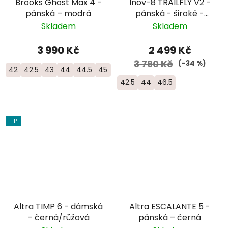
Brooks Ghost Max 4 -
Inov-8 TRAILFLY V2 -
pánská – modrá
pánská - široké -
modrá
Skladem
Skladem
3 990 Kč
2 499 Kč
3 790 Kč
(–34 %)
42
42.5
43
44
44.5
45
45.5
46
46.5
42.5
44
46.5
TIP
Altra TIMP 6 - dámská
Altra ESCALANTE 5 -
– černá/růžová
pánská – černá