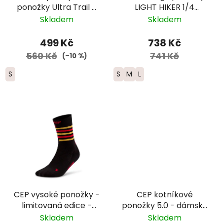
ponožky Ultra Trail -
LIGHT HIKER 1/4
černá
Lightweight Merino -
Skladem
Skladem
dámské - modré
499 Kč
738 Kč
560 Kč
741 Kč
(–10 %)
S
S
M
L
CEP vysoké ponožky -
CEP kotníkové
limitovaná edice -
ponožky 5.0 - dámské
dámské - černá/
– černá
Skladem
Skladem