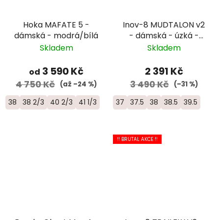
Hoka MAFATE 5 -
Inov-8 MUDTALON v2
dámská - modrá/bílá
- dámská - úzká -
modrá/černá
Skladem
Skladem
3 590 Kč
2 391 Kč
od
4 750 Kč
3 490 Kč
(až –24 %)
(–31 %)
38
38 2/3
40 2/3
41 1/3
37
37.5
38
38.5
39.5
!! BRUTAL AKCE !!