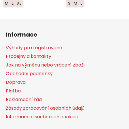
M
L
XL
S
M
L
Z
á
Informace
p
a
Výhody pro registrované
t
Prodejny a kontakty
í
Jak na výměnu nebo vrácení zboží
Obchodní podmínky
Doprava
Platba
Reklamační řád
Zásady zpracování osobních údajů
Informace o souborech cookies