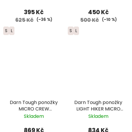
červená/žlutá
395 Kč
450 Kč
625 Kč
500 Kč
(–36 %)
(–10 %)
S
L
S
L
Darn Tough ponožky
Darn Tough ponožky
MICRO CREW
LIGHT HIKER MICRO
Midweight merino -
CREW Lightweight
Skladem
Skladem
pánské -
Merino - pánské -
šedá/okrová
hnědá
869 Kč
834 Kč