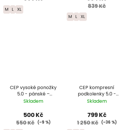
839 Kč
M
L
XL
M
L
XL
CEP vysoké ponožky
CEP kompresní
5.0 - pánské –
podkolenky 5.0 -
zelená/černá
dámské - modrá
Skladem
Skladem
500 Kč
799 Kč
550 Kč
1 250 Kč
(–9 %)
(–36 %)