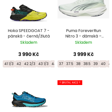
Hoka SPEEDGOAT 7 -
Puma ForeverRun
pánská - černá/žlutá
Nitro 3 - dámská –
zelená
Skladem
Skladem
3 990 Kč
3 999 Kč
41 1/3
42
42 2/3
43 1/3
44
37
44 2/3
37.5
45 1/3
38
38.5
46
39
46 2/3
40
4
4
!! BRUTAL AKCE !!