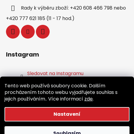
Rady k výběru zboží: +420 608 466 798 nebo
+420 777 621 185 (11 - 17 hod.)
Instagram
Sledovat na Instagramu
Tento web používá soubory cookie. Dalším
Facebook
procházením tohoto webu vyjadřujete souhlas s
jejich používáním.. Více informací
zde
.
Nastavení
Vytvořil Shoptet
Souhlasím