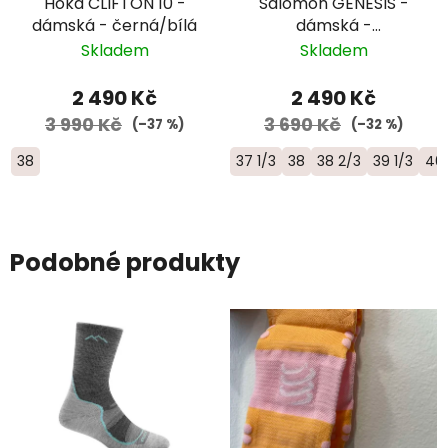
Hoka CLIFTON 10 -
Salomon GENESIS -
dámská - černá/bílá
dámská -
růžová/bílá/černá
Skladem
Skladem
2 490 Kč
2 490 Kč
3 990 Kč
3 690 Kč
(–37 %)
(–32 %)
38
37 1/3
38
38 2/3
39 1/3
40
Podobné produkty