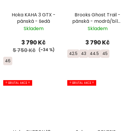
Hoka KAHA 3 GTX -
Brooks Ghost Trail -
pánská - šedá
pánská - modrá/bílá/
žlutá
Skladem
Skladem
3 790 Kč
3 790 Kč
5 750 Kč
(–34 %)
42.5
43
44.5
45
46
!! BRUTAL AKCE !!
!! BRUTAL AKCE !!