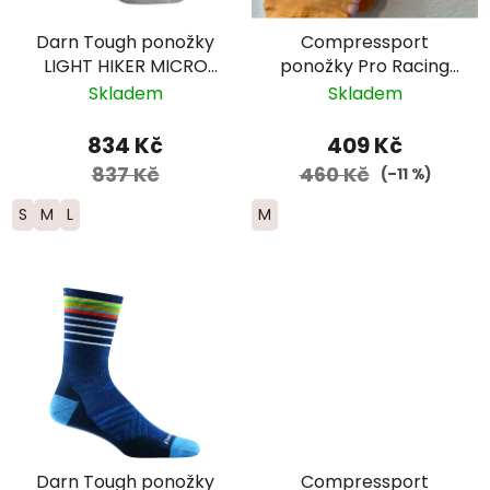
Darn Tough ponožky
Compressport
LIGHT HIKER MICRO
ponožky Pro Racing
CREW Lightweight
Run nízké -
Skladem
Skladem
Merino - dámské -
růžová/oranžová
šedé
834 Kč
409 Kč
837 Kč
460 Kč
(–11 %)
S
M
L
M
Darn Tough ponožky
Compressport