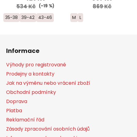
534 Kč
869 Kč
(–19 %)
35-38
39-42
43-46
M
L
Z
á
Informace
p
a
Výhody pro registrované
t
Prodejny a kontakty
í
Jak na výměnu nebo vrácení zboží
Obchodní podmínky
Doprava
Platba
Reklamační řád
Zásady zpracování osobních údajů