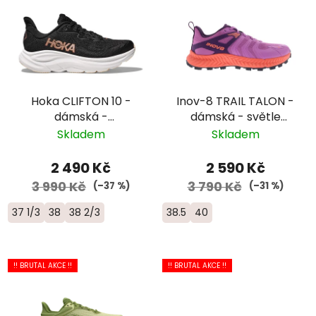
Hoka CLIFTON 10 -
Inov-8 TRAIL TALON -
dámská -
dámská - světle
černá/růžová
fialová
Skladem
Skladem
2 490 Kč
2 590 Kč
3 990 Kč
3 790 Kč
(–37 %)
(–31 %)
37 1/3
38
38 2/3
38.5
40
!! BRUTAL AKCE !!
!! BRUTAL AKCE !!