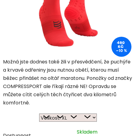
490
KČ
–10 %
Možná jste dodnes také žili v přesvědčení, že puchýře
a krvavé odřeniny jsou nutnou obětí, kterou musí
běžec přinášet na oltář maratonu. Ponožky od značky
COMPRESSPORT ale říkají rázné NE! Opravdu se
můžete cítit celých těch čtyřicet dva kilometrů
komfortně.
Skladem
Dostupnost