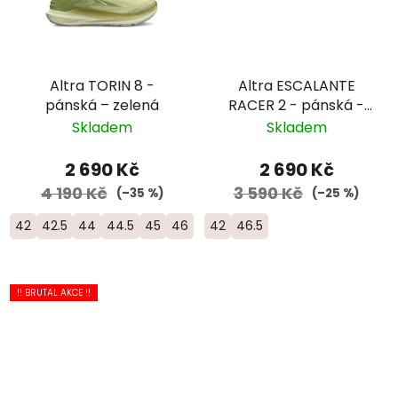
Altra TORIN 8 -
Altra ESCALANTE
pánská – zelená
RACER 2 - pánská -
bílá/žlutá
Skladem
Skladem
2 690 Kč
2 690 Kč
4 190 Kč
3 590 Kč
(–35 %)
(–25 %)
42
42.5
44
44.5
45
46
46.5
42
46.5
!! BRUTAL AKCE !!