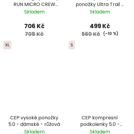
RUN MICRO CREW
ponožky Ultra Trail -
ULTRA Lightweight
černá
Skladem
Skladem
Merino - pánské -
modré
706 Kč
499 Kč
708 Kč
560 Kč
(–10 %)
XL
S
CEP vysoké ponožky
CEP kompresní
5.0 - dámské - růžová
podkolenky 5.0 -
dámské -
Skladem
Skladem