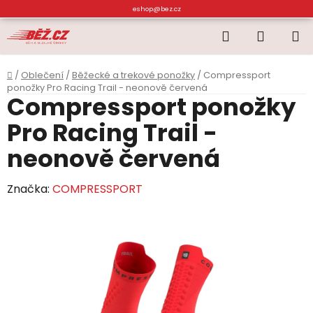
Přejít
eshop@bez.cz
na
Hledat
NÁKUP
obsah
KOŠÍK
Domů
/
Oblečení
/
Běžecké a trekové ponožky
/
Compressport
ponožky Pro Racing Trail - neonově červená
Compressport ponožky
Pro Racing Trail -
neonově červená
Značka:
COMPRESSPORT