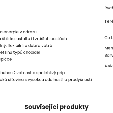
Rych
Ter
a energie v odrazu
Co b
 štěrku, asfaltu i tvrdších cestách
lný, flexibilní a dobře větrá
Mem
ětšinu typů chodidel
Bar
špičce
#si
dlouhou životnost a spolehlivý grip
ká síťovina s vysokou odolností a prodyšností
Související produkty