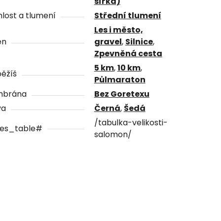
šířka)
lost a tlumení
Střední tlumení
Les i město,
én
gravel
,
Silnice
,
Zpevněná cesta
5 km
,
10 km
,
ěžíš
Půlmaraton
brána
Bez Goretexu
va
Černá
,
Šedá
/tabulka-velikosti-
zes_table#
salomon/