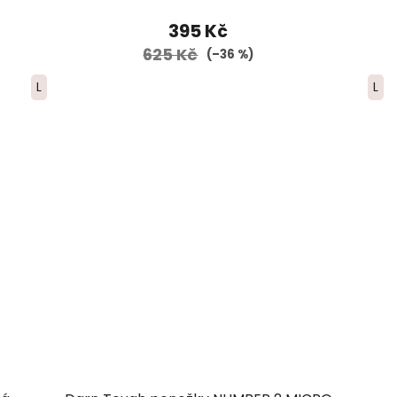
395 Kč
625 Kč
(–36 %)
L
L