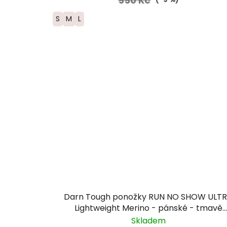
550 Kč
S
M
L
Darn Tough ponožky RUN NO SHOW ULT
Lightweight Merino - pánské - tmavě
modré
Skladem