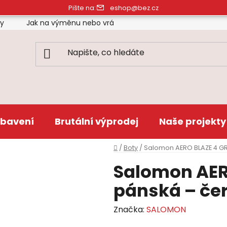
Pište na:
eshop@bez.cz
ty
Jak na výměnu nebo vrácení zboží
Obchodní pod
bavení
Brutální výprodej
Naše projekty
Domů
/
Boty
/
Salomon AERO BLAZE 4 GR
Salomon AER
pánská – če
Značka:
SALOMON