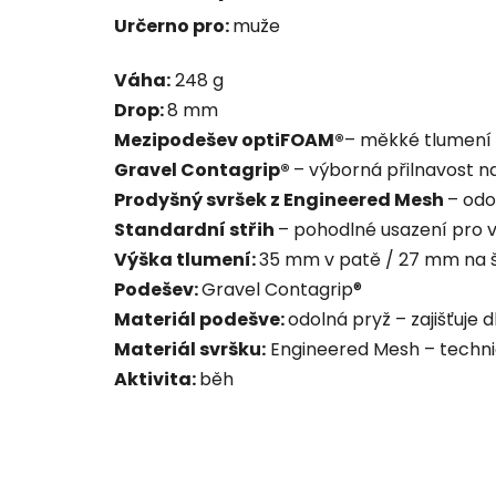
Určerno pro:
muže
Váha:
248 g
Drop:
8 mm
Mezipodešev optiFOAM®
– měkké tlumení 
Gravel Contagrip®
– výborná přilnavost na
Prodyšný svršek z Engineered Mesh
– odo
Standardní střih
– pohodlné usazení pro v
Výška tlumení:
35 mm v patě / 27 mm na 
Podešev:
Gravel Contagrip®
Materiál podešve:
odolná pryž – zajišťuje 
Materiál svršku:
Engineered Mesh – technic
Aktivita:
běh