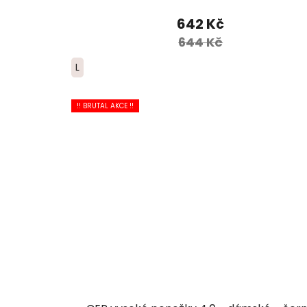
642 Kč
644 Kč
L
!! BRUTAL AKCE !!