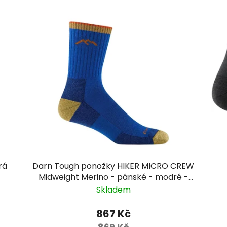
rá
Darn Tough ponožky HIKER MICRO CREW
Midweight Merino - pánské - modré -
limitovaná edice
Skladem
867 Kč