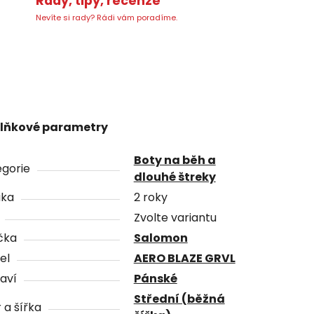
Rady, tipy, recenze
Nevíte si rady? Rádi vám poradíme.
lňkové parametry
Boty na běh a
gorie
dlouhé štreky
uka
2 roky
Zvolte variantu
čka
Salomon
el
AERO BLAZE GRVL
aví
Pánské
Střední (běžná
 a šířka