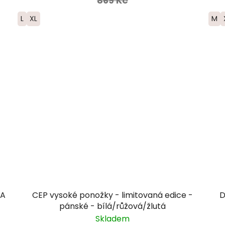
869 Kč
L
XL
M
RA
CEP vysoké ponožky - limitovaná edice -
D
pánské - bílá/růžová/žlutá
Skladem