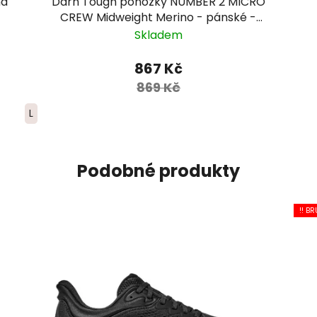
ná
Darn Tough ponožky NUMBER 2 MICRO
CREW Midweight Merino - pánské -
červené/modré/žluté
Skladem
867 Kč
869 Kč
L
Podobné produkty
!! BR