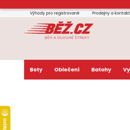
Přejít
na
Výhody pro registrované
Prodejny a kontak
obsah
Boty
Oblečení
Batohy
Vy