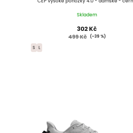
CEP vysoké ponožky 4.0 - dámské - čer
Skladem
302 Kč
499 Kč
(–39 %)
S
L