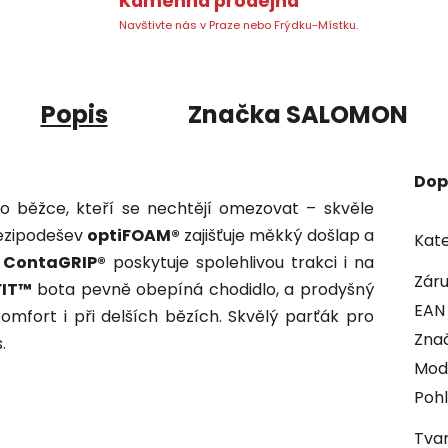
Kamenná prodejna
Navštivte nás v Praze nebo Frýdku-Místku.
Popis
Značka
SALOMON
Dop
o běžce, kteří se nechtějí omezovat – skvěle
 Mezipodešev
optiFOAM®
zajišťuje měkký došlap a
Kate
 ContaGRIP®
poskytuje spolehlivou trakci i na
Zár
FIT™
bota pevně obepíná chodidlo, a prodyšný
EAN
mfort i při delších bězích. Skvělý parťák pro
Zna
.
Mod
Pohl
Tvar