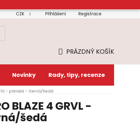
CZK
Přihlášení
Registrace
mínky
Doprava
Platba
Reklamační řád
Zás
PRÁZDNÝ KOŠÍK
NÁKUPNÍ
KOŠÍK
Novinky
Rady, tipy, recenze
VL - pánská – černá/šedá
O BLAZE 4 GRVL -
rná/šedá