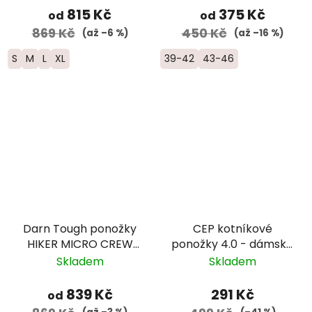
pánské -
815 Kč
375 Kč
od
od
modré/zelené
869 Kč
450 Kč
(až –6 %)
(až –16 %)
S
M
L
XL
39-42
43-46
Darn Tough ponožky
CEP kotníkové
HIKER MICRO CREW
ponožky 4.0 - dámské
Midweight Merino -
- růžová
Skladem
Skladem
dámské - světle šedé
839 Kč
291 Kč
od