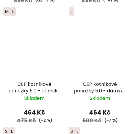
869 Kč
499 Kč
(až –3 %)
(–41 %)
M
L
L
CEP kotníkové
CEP kotníkové
ponožky 5.0 - dámské
ponožky 5.0 - dámské
- růžová
– černá
Skladem
Skladem
464 Kč
464 Kč
475 Kč
500 Kč
(–2 %)
(–7 %)
S
L
S
L