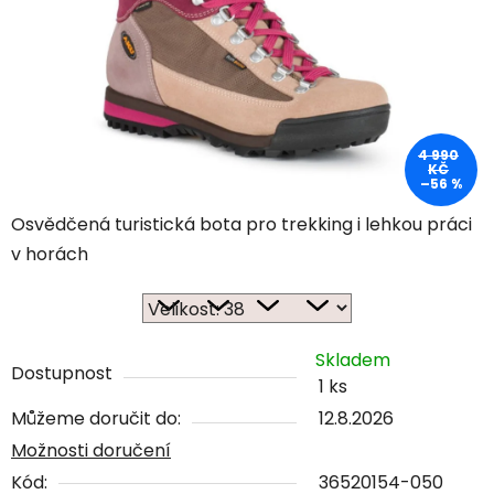
4 990
KČ
–56 %
Osvědčená turistická bota pro trekking i lehkou práci
v horách
Skladem
Dostupnost
1 ks
Můžeme doručit do:
12.8.2026
Možnosti doručení
Kód:
36520154-050