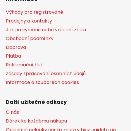
p
a
Výhody pro registrované
t
Prodejny a kontakty
í
Jak na výměnu nebo vrácení zboží
Obchodní podmínky
Doprava
Platba
Reklamační řád
Zásady zpracování osobních údajů
Informace o souborech cookies
Další užitečné odkazy
O nás
Dárek ke každému nákupu
Originální čelenky české značky bjež najdete na