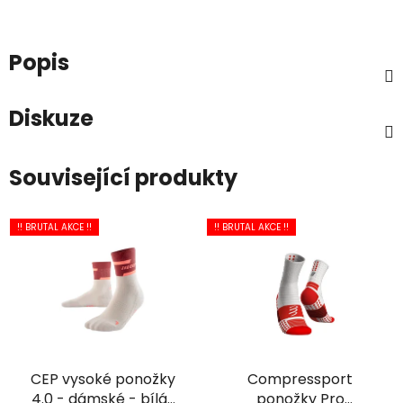
Popis
Diskuze
Související produkty
!! BRUTAL AKCE !!
!! BRUTAL AKCE !!
CEP vysoké ponožky
Compressport
4.0 - dámské - bílá/
ponožky Pro