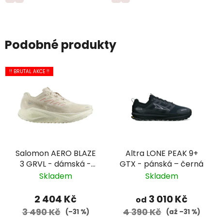
Podobné produkty
!! BRUTAL AKCE !!
Salomon AERO BLAZE
Altra LONE PEAK 9+
3 GRVL - dámská -
GTX - pánská – černá
krémová/bílá
Skladem
Skladem
2 404 Kč
3 010 Kč
od
3 490 Kč
4 390 Kč
(–31 %)
(až –31 %)