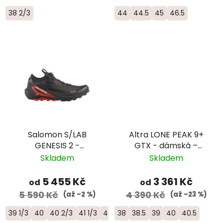
38 2/3
44
44.5
45
46.5
Salomon S/LAB
Altra LONE PEAK 9+
GENESIS 2 -
GTX - dámská –
univerzální trailová
černá
Skladem
Skladem
běžecká bota -
L49190100
5 455 Kč
3 361 Kč
od
od
5 590 Kč
4 390 Kč
(až –2 %)
(až –23 %)
39 1/3
40
40 2/3
41 1/3
42
38
42 2/3
38.5
43 1/3
39
40
44
40.5
44 2/3
4