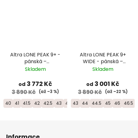
Altra LONE PEAK 9+ -
Altra LONE PEAK 9+
pánská –
WIDE - pánská –
černá/zelená
černá
Skladem
Skladem
3 772 Kč
3 001 Kč
od
od
3 890 Kč
3 890 Kč
(až –3 %)
(až –22 %)
40
41
41.5
42
42.5
43
44
43
44.5
44
45
44.5
46
45
46.5
46
47
46.5
48
Z
á
Informace