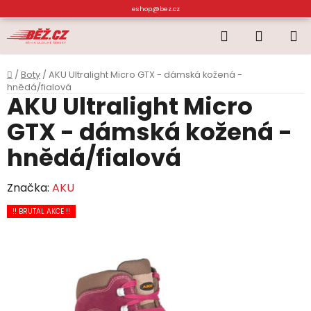
Přejít
eshop@bez.cz
na
Hledat
NÁKUP
obsah
KOŠÍK
Domů
/
Boty
/
AKU Ultralight Micro GTX - dámská kožená -
hnědá/fialová
AKU Ultralight Micro
GTX - dámská kožená -
hnědá/fialová
Značka:
AKU
!! BRUTAL AKCE !!