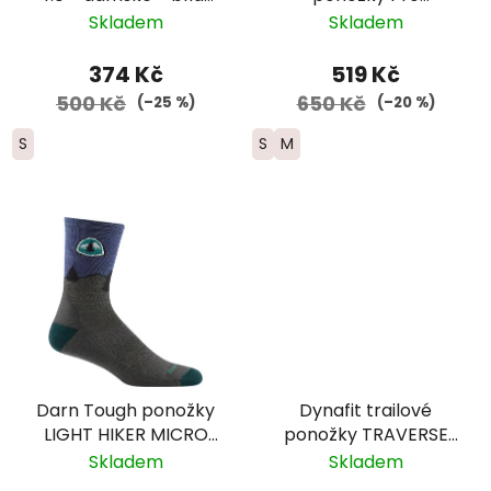
červená
Marathon - bílá/
Skladem
Skladem
červená
374 Kč
519 Kč
500 Kč
650 Kč
(–25 %)
(–20 %)
S
S
M
Darn Tough ponožky
Dynafit trailové
LIGHT HIKER MICRO
ponožky TRAVERSE
CREW Lightweight
CREW -
Skladem
Skladem
Merino edice PCT -
černá/oranžová