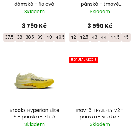
dámská – fialová
pánská – tmavě
modrá
Skladem
Skladem
3 790 Kč
3 590 Kč
37.5
38
38.5
39
40
40.5
41
42
42.5
43
44
44.5
45
!! BRUTAL AKCE !!
Brooks Hyperion Elite
Inov-8 TRAILFLY V2 -
5 - pánská - žlutá
pánská - široké -
modrá
Skladem
Skladem