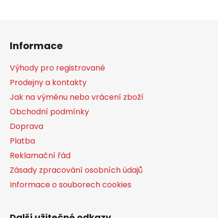
Z
á
Informace
p
a
Výhody pro registrované
t
Prodejny a kontakty
í
Jak na výměnu nebo vrácení zboží
Obchodní podmínky
Doprava
Platba
Reklamační řád
Zásady zpracování osobních údajů
Informace o souborech cookies
Další užitečné odkazy