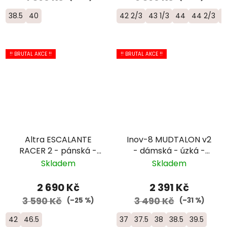
38.5
40
42 2/3
43 1/3
44
44 2/3
4
!! BRUTAL AKCE !!
!! BRUTAL AKCE !!
Altra ESCALANTE
Inov-8 MUDTALON v2
RACER 2 - pánská -
- dámská - úzká -
bílá/žlutá
modrá/černá
Skladem
Skladem
2 690 Kč
2 391 Kč
3 590 Kč
3 490 Kč
(–25 %)
(–31 %)
42
46.5
37
37.5
38
38.5
39.5