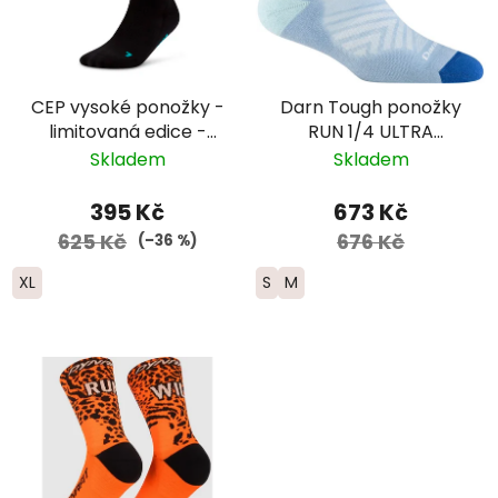
CEP vysoké ponožky -
Darn Tough ponožky
limitovaná edice -
RUN 1/4 ULTRA
pánské - černá/
Lightweight s
Skladem
Skladem
červená/modrá
výstelkou - dámské -
modré
395 Kč
673 Kč
625 Kč
676 Kč
(–36 %)
XL
S
M