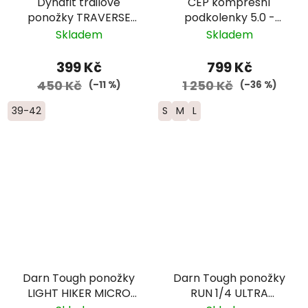
Dynafit trailové
CEP kompresní
ponožky TRAVERSE
podkolenky 5.0 -
CREW - šedá/růžová
dámské - modrá
Skladem
Skladem
399 Kč
799 Kč
450 Kč
1 250 Kč
(–11 %)
(–36 %)
39-42
S
M
L
Darn Tough ponožky
Darn Tough ponožky
LIGHT HIKER MICRO
RUN 1/4 ULTRA