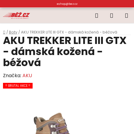
Přejít
eshop@bez.cz
na
Hledat
NÁKUP
obsah
KOŠÍK
Domů
/
Boty
/
AKU TREKKER LITE III GTX - dámská kožená - béžová
AKU TREKKER LITE III GTX
- dámská kožená -
béžová
Značka:
AKU
!! BRUTAL AKCE !!