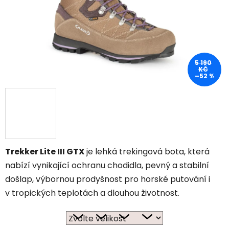
5 190
KČ
–52 %
Trekker Lite III GTX
je lehká trekingová bota, která
nabízí vynikající ochranu chodidla, pevný a stabilní
došlap, výbornou prodyšnost pro horské putování i
v tropických teplotách a dlouhou životnost.