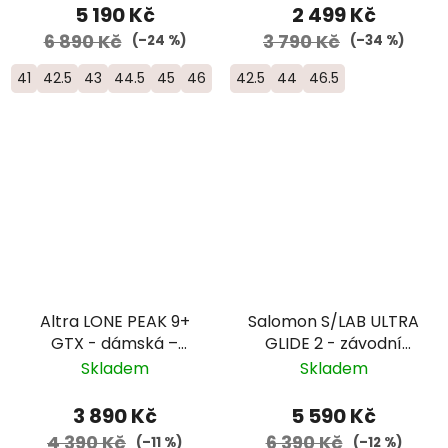
5 190 Kč
2 499 Kč
6 890 Kč
3 790 Kč
(–24 %)
(–34 %)
41
42.5
43
44.5
45
46
42.5
44
46.5
Altra LONE PEAK 9+
Salomon S/LAB ULTRA
GTX - dámská –
GLIDE 2 - závodní
zelená
trailová běžecká bota
Skladem
Skladem
- L45484100
3 890 Kč
5 590 Kč
4 390 Kč
6 390 Kč
(–11 %)
(–12 %)