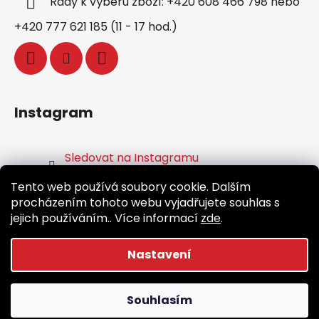
Rady k výběru zboží: +420 608 466 798 nebo
+420 777 621 185 (11 - 17 hod.)
Instagram
Sledovat na Instagramu
Tento web používá soubory cookie. Dalším
Facebook
procházením tohoto webu vyjadřujete souhlas s
jejich používáním.. Více informací
zde
.
Nastavení
Vytvořil Shoptet
Souhlasím
Copyright 2026
Běž.cz
. Všechna práva vyhrazena.