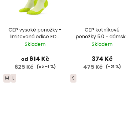
CEP vysoké ponožky -
CEP kotníkové
limitovaná edice EDT.
ponožky 5.0 - dámské
FADE - dámské -
- žlutá/červená
Skladem
Skladem
limetková/modrá
614 Kč
374 Kč
od
625 Kč
475 Kč
(až –1 %)
(–21 %)
M
L
S