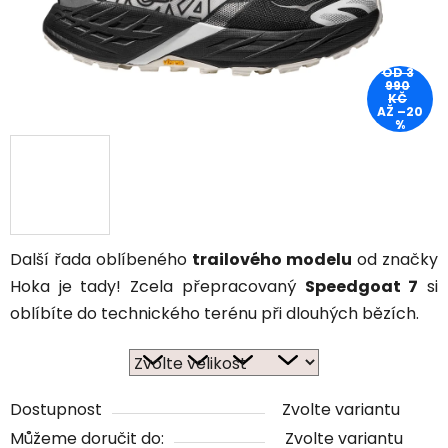
OD 3
990
KČ
AŽ –20
%
Další řada oblíbeného
trailového modelu
od značky
Hoka je tady! Zcela přepracovaný
Speedgoat 7
si
oblíbíte do technického terénu při dlouhých bězích.
Dostupnost
Zvolte variantu
Můžeme doručit do:
Zvolte variantu