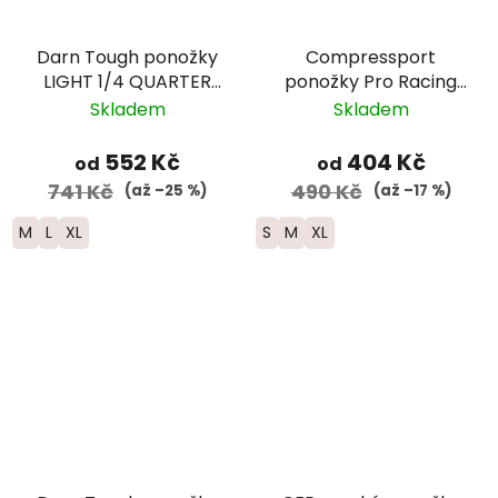
Darn Tough ponožky
Compressport
LIGHT 1/4 QUARTER
ponožky Pro Racing
Lightweight Merino -
Trail - modrá
Skladem
Skladem
pánské - modré
552 Kč
404 Kč
od
od
741 Kč
490 Kč
(až –25 %)
(až –17 %)
M
L
XL
S
M
XL