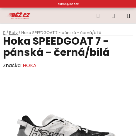
Přejít
eshop@bez.cz
na
Hledat
NÁKUP
obsah
KOŠÍK
Domů
/
Boty
/
Hoka SPEEDGOAT 7 - pánská - černá/bílá
Hoka SPEEDGOAT 7 -
pánská - černá/bílá
Značka:
HOKA