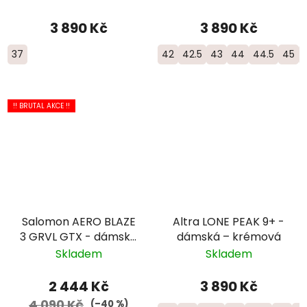
3 890 Kč
3 890 Kč
37
42
42.5
43
44
44.5
45
!! BRUTAL AKCE !!
Salomon AERO BLAZE
Altra LONE PEAK 9+ -
3 GRVL GTX - dámská
dámská – krémová
- bílá/fialová
Skladem
Skladem
2 444 Kč
3 890 Kč
4 090 Kč
(–40 %)