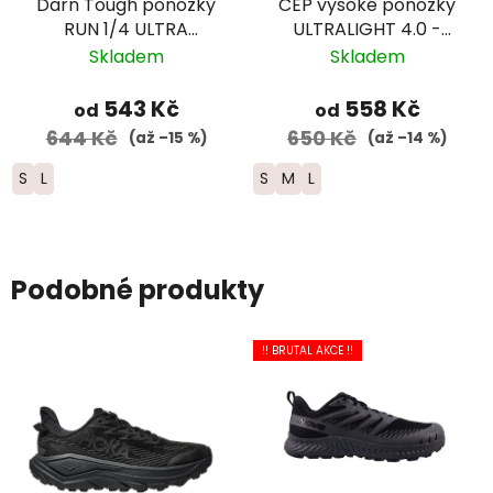
Darn Tough ponožky
CEP vysoké ponožky
RUN 1/4 ULTRA
ULTRALIGHT 4.0 -
Lightweight Merino -
dámské –
Skladem
Skladem
dámské - černé
fialová/růžová
543 Kč
558 Kč
od
od
644 Kč
650 Kč
(až –15 %)
(až –14 %)
S
L
S
M
L
Podobné produkty
!! BRUTAL AKCE !!