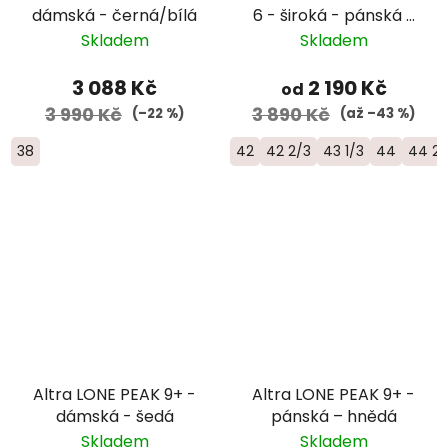
dámská - černá/bílá
6 - široká - pánská -
šedá/černá
Skladem
Skladem
3 088 Kč
2 190 Kč
od
3 990 Kč
3 890 Kč
(–22 %)
(až –43 %)
38
42
42 2/3
43 1/3
44
44 2/
Altra LONE PEAK 9+ -
Altra LONE PEAK 9+ -
dámská - šedá
pánská – hnědá
Skladem
Skladem