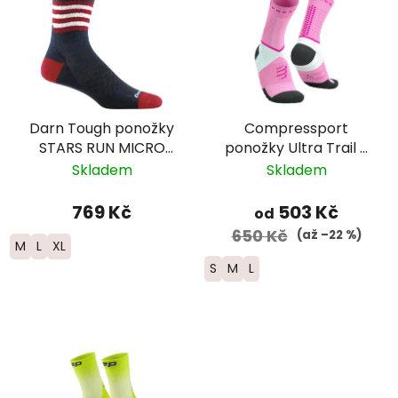
Darn Tough ponožky
Compressport
STARS RUN MICRO
ponožky Ultra Trail -
CREW ULTRA
růžová/bílá/černá
Skladem
Skladem
Lightweight Merino -
pánské
769 Kč
503 Kč
od
650 Kč
(až –22 %)
M
L
XL
S
M
L