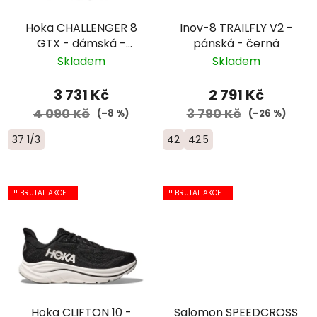
Hoka CHALLENGER 8
Inov-8 TRAILFLY V2 -
GTX - dámská -
pánská - černá
černá
Skladem
Skladem
3 731 Kč
2 791 Kč
4 090 Kč
3 790 Kč
(–8 %)
(–26 %)
37 1/3
42
42.5
!! BRUTAL AKCE !!
!! BRUTAL AKCE !!
Hoka CLIFTON 10 -
Salomon SPEEDCROSS