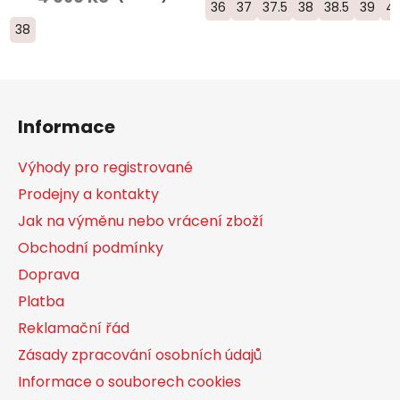
36
37
37.5
38
38.5
39
4
38
Z
á
Informace
p
a
Výhody pro registrované
t
Prodejny a kontakty
í
Jak na výměnu nebo vrácení zboží
Obchodní podmínky
Doprava
Platba
Reklamační řád
Zásady zpracování osobních údajů
Informace o souborech cookies