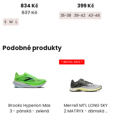
šedé
834 Kč
399 Kč
837 Kč
35-38
39-42
43-46
S
M
L
Podobné produkty
!! BRUTAL AKCE !!
Brooks Hyperion Max
Merrell MTL LONG SKY
3 - pánská - zelená
2 MATRYX - dámská -