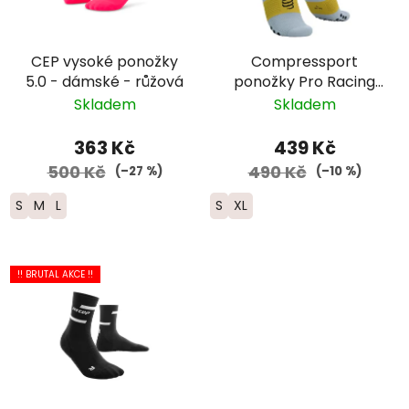
CEP vysoké ponožky
Compressport
5.0 - dámské - růžová
ponožky Pro Racing
Trail - šedá/žlutá
Skladem
Skladem
363 Kč
439 Kč
500 Kč
490 Kč
(–27 %)
(–10 %)
S
M
L
S
XL
!! BRUTAL AKCE !!