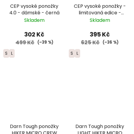
CEP vysoké ponožky
CEP vysoké ponožky -
4.0 - dámské - černá
limitovaná edice -
dámské - černá/
Skladem
Skladem
červená/modrá
302 Kč
395 Kč
499 Kč
625 Kč
(–39 %)
(–36 %)
S
L
S
L
Darn Tough ponožky
Darn Tough ponožky
HIKER MICRO CREW
LIGHT HIKER MICRO