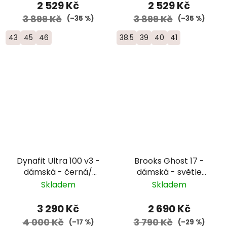
2 529 Kč
2 529 Kč
3 899 Kč
3 899 Kč
(–35 %)
(–35 %)
43
45
46
38.5
39
40
41
Dynafit Ultra 100 v3 -
Brooks Ghost 17 -
dámská - černá/
dámská - světle
šedá/růžová
zelená
Skladem
Skladem
3 290 Kč
2 690 Kč
4 000 Kč
3 790 Kč
(–17 %)
(–29 %)