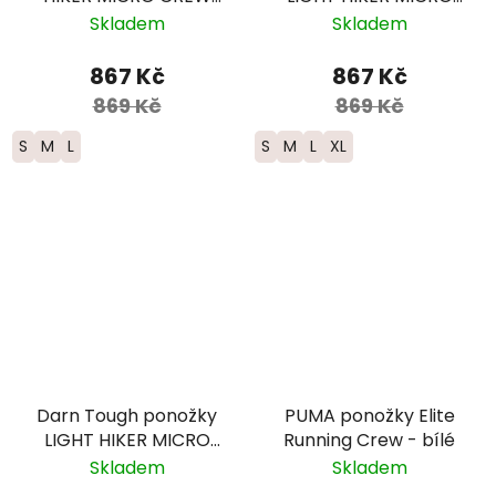
Midweight Merino -
CREW Lightweight
Skladem
Skladem
dámské -
Merino edice PCT -
modrozelené
pánské -
867 Kč
867 Kč
modré/zelené
869 Kč
869 Kč
S
M
L
S
M
L
XL
Darn Tough ponožky
PUMA ponožky Elite
LIGHT HIKER MICRO
Running Crew - bílé
CREW Lightweight
Skladem
Skladem
Merino - dámské -