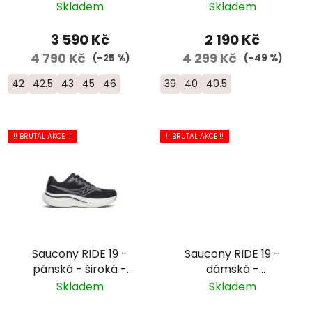
šedá/žlutá
Skladem
Skladem
3 590 Kč
2 190 Kč
4 790 Kč
4 299 Kč
(–25 %)
(–49 %)
42
42.5
43
45
46
39
40
40.5
!! BRUTAL AKCE !!
!! BRUTAL AKCE !!
Saucony RIDE 19 -
Saucony RIDE 19 -
pánská - široká -
dámská -
černá/bílá
oranžová/bílá
Skladem
Skladem