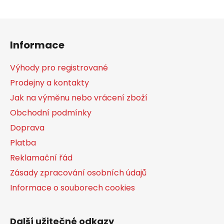
Z
á
Informace
p
a
Výhody pro registrované
t
Prodejny a kontakty
í
Jak na výměnu nebo vrácení zboží
Obchodní podmínky
Doprava
Platba
Reklamační řád
Zásady zpracování osobních údajů
Informace o souborech cookies
Další užitečné odkazy