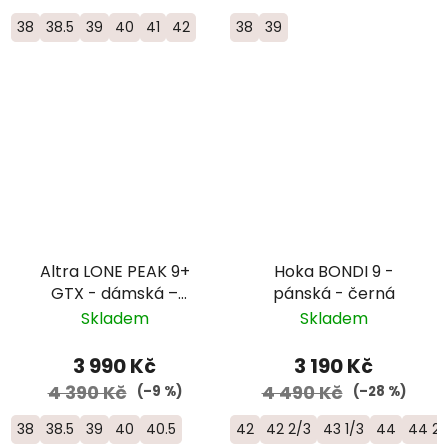
38
38.5
39
40
41
42
38
39
Altra LONE PEAK 9+
Hoka BONDI 9 -
GTX - dámská –
pánská - černá
černá
Skladem
Skladem
3 990 Kč
3 190 Kč
4 390 Kč
4 490 Kč
(–9 %)
(–28 %)
38
38.5
39
40
40.5
42
42 2/3
43 1/3
44
44 2/