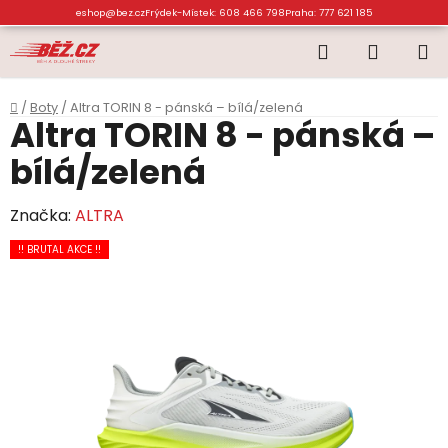
Přejít
eshop@bez.cz
Frýdek-Místek: 608 466 798
Praha: 777 621 185
na
Hledat
NÁKUP
obsah
KOŠÍK
Domů
/
Boty
/
Altra TORIN 8 - pánská – bílá/zelená
Altra TORIN 8 - pánská –
bílá/zelená
Značka:
ALTRA
!! BRUTAL AKCE !!