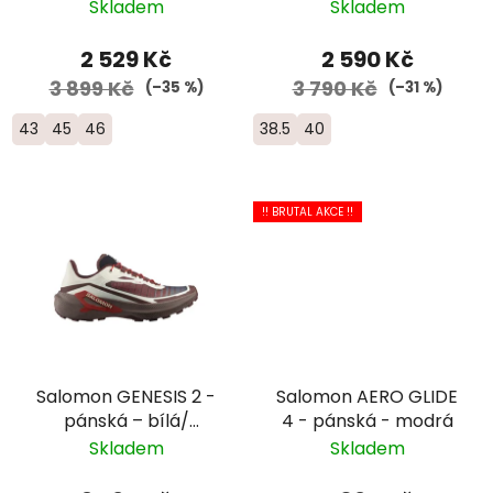
černá/bílá
fialová
Skladem
Skladem
2 529 Kč
2 590 Kč
3 899 Kč
3 790 Kč
(–35 %)
(–31 %)
43
45
46
38.5
40
!! BRUTAL AKCE !!
Salomon GENESIS 2 -
Salomon AERO GLIDE
pánská – bílá/
4 - pánská - modrá
červená
Skladem
Skladem