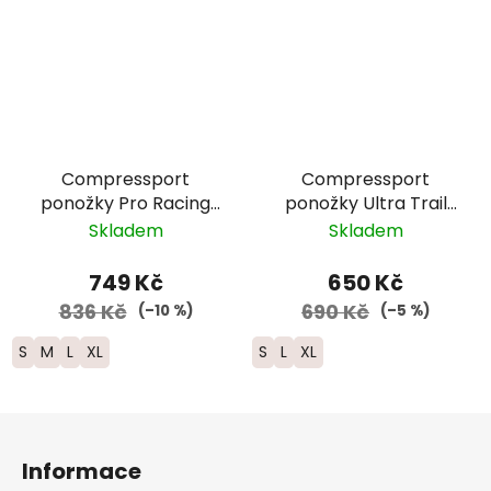
Compressport
Compressport
ponožky Pro Racing
ponožky Ultra Trail
Winter Run - černá
V2.0 - UTMB 2026 -
Skladem
Skladem
černá
749 Kč
650 Kč
836 Kč
690 Kč
(–10 %)
(–5 %)
S
M
L
XL
S
L
XL
Z
á
Informace
p