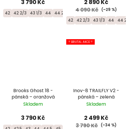
3 790 Kč
2 890 Kč
4 090 Kč
(–29 %)
42
42 2/3
43 1/3
44
44 2/3
45 1/3
46
46 2/3
47 1/3
42
42 2/3
43 1/3
44
44 2/
!! BRUTAL AKCE !!
Brooks Ghost 18 -
Inov-8 TRAILFLY V2 -
pánská – oranžová
pánská – zelená
Skladem
Skladem
3 790 Kč
2 499 Kč
3 790 Kč
(–34 %)
42
42.5
43
44
44.5
45
45.5