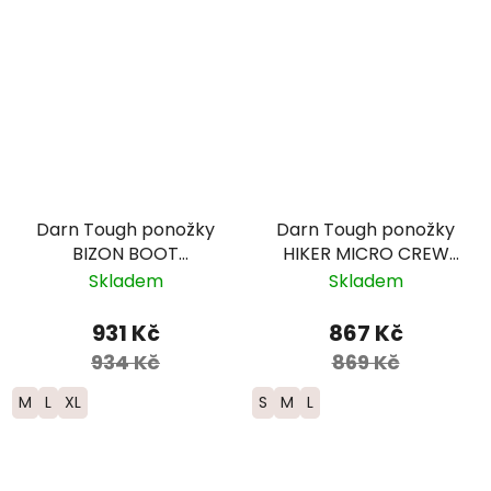
Darn Tough ponožky
Darn Tough ponožky
BIZON BOOT
HIKER MICRO CREW
Midweight Merino -
Midweight Merino -
Skladem
Skladem
pánské - černé/
dámské - žluté/světle
červené
modré
931 Kč
867 Kč
934 Kč
869 Kč
M
L
XL
S
M
L