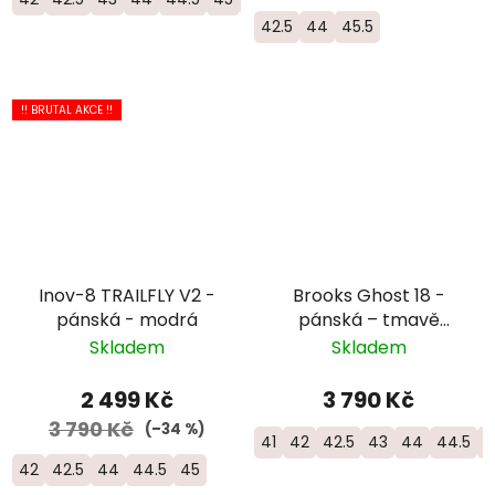
42.5
44
45.5
!! BRUTAL AKCE !!
Inov-8 TRAILFLY V2 -
Brooks Ghost 18 -
pánská - modrá
pánská – tmavě
modrá
Skladem
Skladem
2 499 Kč
3 790 Kč
3 790 Kč
(–34 %)
41
42
42.5
43
44
44.5
4
42
42.5
44
44.5
45