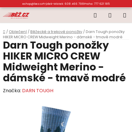
Přejít
eshop@bez.cz
Frýdek-Místek: 608 466 798
Praha: 777 621 185
na
Hledat
NÁKUP
obsah
KOŠÍK
Domů
/
Oblečení
/
Běžecké a trekové ponožky
/
Darn Tough ponožky
HIKER MICRO CREW Midweight Merino - dámské - tmavě modré
Darn Tough ponožky
HIKER MICRO CREW
Midweight Merino -
dámské - tmavě modré
Značka:
DARN TOUGH