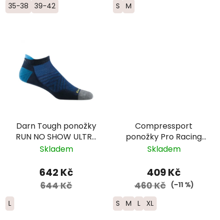
35-38
39-42
S
M
Darn Tough ponožky
Compressport
RUN NO SHOW ULTRA
ponožky Pro Racing
Lightweight Merino -
Run nízké - černá/
Skladem
Skladem
pánské - tmavě
červená
modré
642 Kč
409 Kč
644 Kč
460 Kč
(–11 %)
L
S
M
L
XL