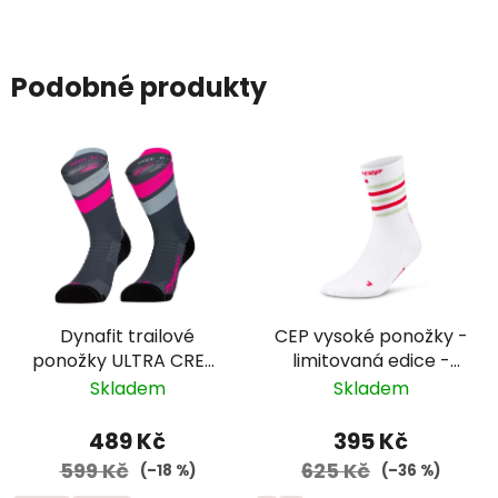
Podobné produkty
Dynafit trailové
CEP vysoké ponožky -
ponožky ULTRA CREW
limitovaná edice -
- šedá/růžová
dámské -
Skladem
Skladem
bílá/růžová/žlutá
489 Kč
395 Kč
599 Kč
625 Kč
(–18 %)
(–36 %)