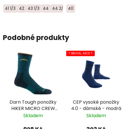
41 1/3
42
43 1/3
44
44 2/3
40
45 1/3
46
46 2/3
Podobné produkty
!! BRUTAL AKCE !!
Darn Tough ponožky
CEP vysoké ponožky
HIKER MICRO CREW
4.0 - dámské - modrá
Midweight Merino -
Skladem
Skladem
pánské - tmavě
modré