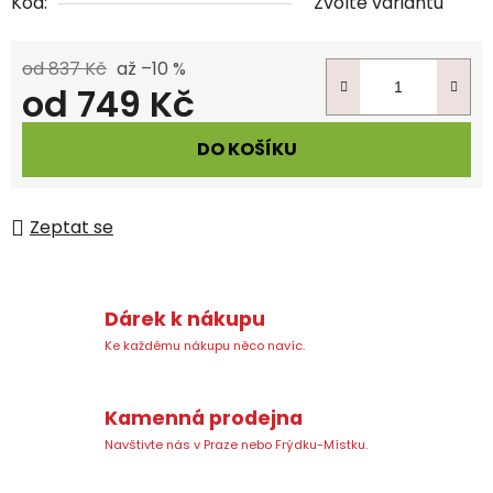
Kód:
Zvolte variantu
od 837 Kč
až –10 %
od
749 Kč
Měrná cena:
DO KOŠÍKU
Zeptat se
Dárek k nákupu
Ke každému nákupu něco navíc.
Kamenná prodejna
Navštivte nás v Praze nebo Frýdku-Místku.