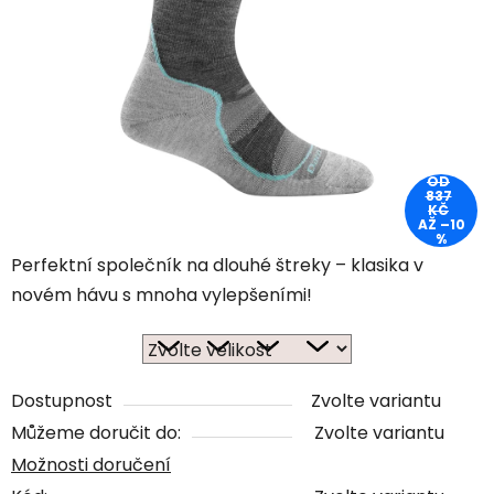
OD
837
KČ
AŽ –10
%
Perfektní společník na dlouhé štreky – klasika v
novém hávu s mnoha vylepšeními!
Dostupnost
Zvolte variantu
Můžeme doručit do:
Zvolte variantu
Možnosti doručení