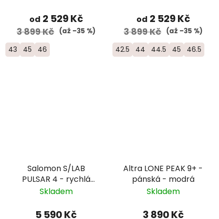
2 529 Kč
2 529 Kč
od
od
3 899 Kč
3 899 Kč
(až –35 %)
(až –35 %)
43
45
46
42.5
44
44.5
45
46.5
Salomon S/LAB
Altra LONE PEAK 9+ -
PULSAR 4 - rychlá
pánská - modrá
trailová běžecká bota
Skladem
Skladem
- L47770300
5 590 Kč
3 890 Kč