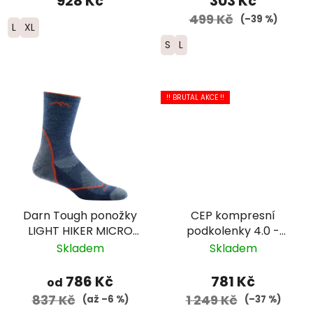
928 Kč
303 Kč
499 Kč
(–39 %)
L
XL
S
L
!! BRUTAL AKCE !!
Darn Tough ponožky
CEP kompresní
LIGHT HIKER MICRO
podkolenky 4.0 -
CREW Lightweight
dámské - oceánská
Skladem
Skladem
Merino - pánské -
modř/petrolejová
modré
786 Kč
781 Kč
od
837 Kč
1 249 Kč
(až –6 %)
(–37 %)