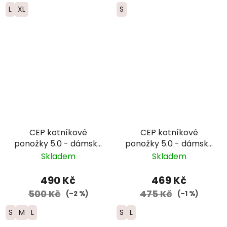
L
XL
S
CEP kotníkové
CEP kotníkové
ponožky 5.0 - dámské
ponožky 5.0 - dámské
– modrá
- růžová
Skladem
Skladem
490 Kč
469 Kč
500 Kč
475 Kč
(–2 %)
(–1 %)
S
M
L
S
L