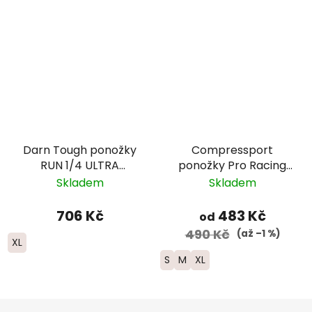
Darn Tough ponožky
Compressport
RUN 1/4 ULTRA
ponožky Pro Racing
Lightweight Merino -
Run -
Skladem
Skladem
pánské - černé
bílá/modrá/zelená
706 Kč
483 Kč
od
490 Kč
(až –1 %)
XL
S
M
XL
Z