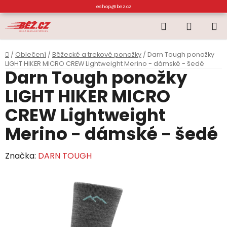
Přejít
eshop@bez.cz
na
Hledat
NÁKUP
obsah
KOŠÍK
Domů
/
Oblečení
/
Běžecké a trekové ponožky
/
Darn Tough ponožky
LIGHT HIKER MICRO CREW Lightweight Merino - dámské - šedé
Darn Tough ponožky
LIGHT HIKER MICRO
CREW Lightweight
Merino - dámské - šedé
Značka:
DARN TOUGH