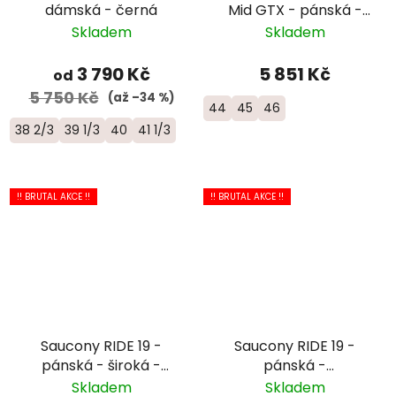
dámská - černá
Mid GTX - pánská -
černá
Skladem
Skladem
3 790 Kč
5 851 Kč
od
5 750 Kč
(až –34 %)
44
45
46
38 2/3
39 1/3
40
41 1/3
!! BRUTAL AKCE !!
!! BRUTAL AKCE !!
Saucony RIDE 19 -
Saucony RIDE 19 -
pánská - široká -
pánská -
černá/bílá
oranžová/bílá
Skladem
Skladem