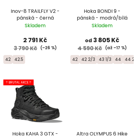
Inov-8 TRAILFLY V2 -
Hoka BONDI 9 -
pánská - černá
pánská - modrá/bílá
Skladem
Skladem
2 791 Kč
3 805 Kč
od
3 790 Kč
4 590 Kč
(–26 %)
(až –17 %)
42
42.5
42
42 2/3
43 1/3
44
44 2/
!! BRUTAL AKCE !!
Hoka KAHA 3 GTX -
Altra OLYMPUS 6 Hike