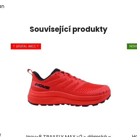
an
Související produkty
!! BRUTAL AKCE !!
NOV
/
Ho
Inov-8 TRAILFLY MAX v2 - dámská –