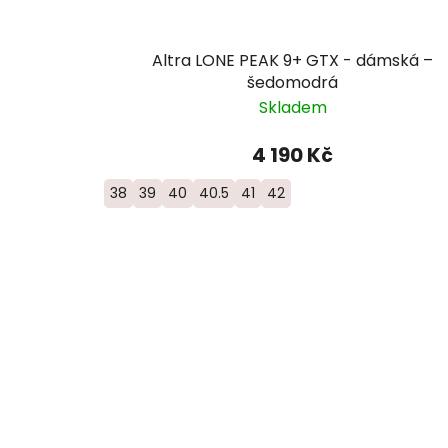
Altra LONE PEAK 9+ GTX - dámská –
šedomodrá
Skladem
4 190 Kč
38
39
40
40.5
41
42