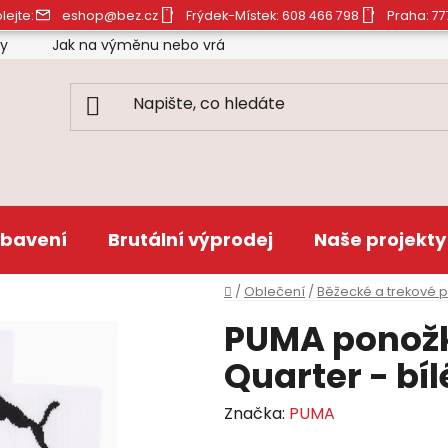
lejte:
eshop@bez.cz
Frýdek-Místek: 608 466 798
Praha: 77
ty
Jak na výměnu nebo vrácení zboží
Obchodní pod
bavení
Brutální výprodej
Naše projekty
Domů
/
Oblečení
/
Běžecké a trekové 
PUMA ponožk
Quarter - bíl
Značka:
PUMA