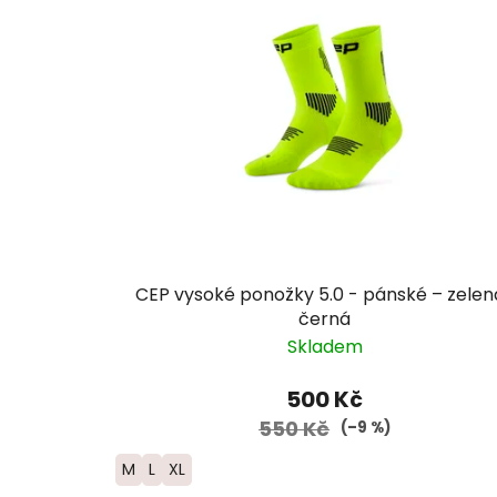
CEP vysoké ponožky 5.0 - pánské – zelen
černá
Skladem
500 Kč
550 Kč
(–9 %)
M
L
XL