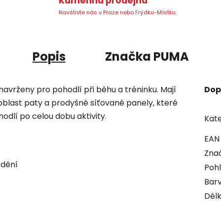
Kamenná prodejna
Navštivte nás v Praze nebo Frýdku-Místku.
Popis
Značka
PUMA
 navrženy pro pohodlí při běhu a tréninku. Mají
Dop
blast paty a prodyšné síťované panely, které
dlí po celou dobu aktivity.
Kate
EAN
Zna
ždění
Pohl
Bar
Dél