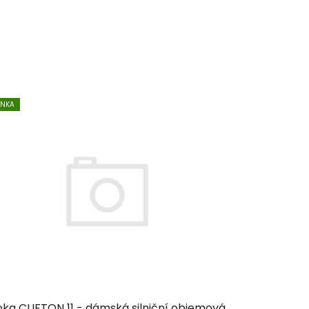
INKA
ka CLIFTON 11 - dámská silniční objemová