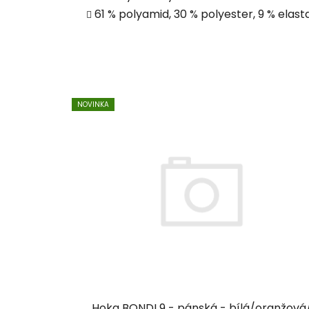
61 % polyamid, 30 % polyester, 9 % elast
NOVINKA
Hoka BONDI 9 - pánská - bílá/oranžová