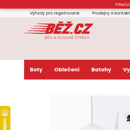
Přejít
Pište/vo
na
Výhody pro registrované
Prodejny a kontak
obsah
Boty
Oblečení
Batohy
Vy