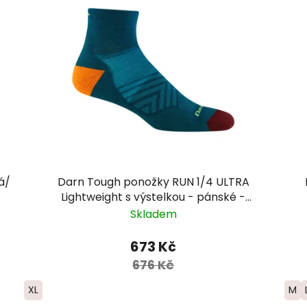
á/
Darn Tough ponožky RUN 1/4 ULTRA
Lightweight s výstelkou - pánské -
zelenomodré
Skladem
673 Kč
676 Kč
XL
M