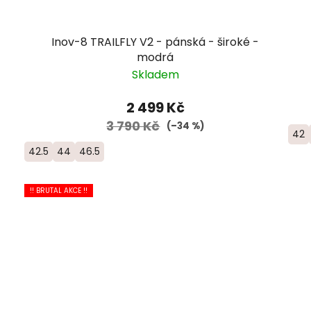
Inov-8 TRAILFLY V2 - pánská - široké -
modrá
Skladem
2 499 Kč
3 790 Kč
(–34 %)
42
42.5
44
46.5
!! BRUTAL AKCE !!