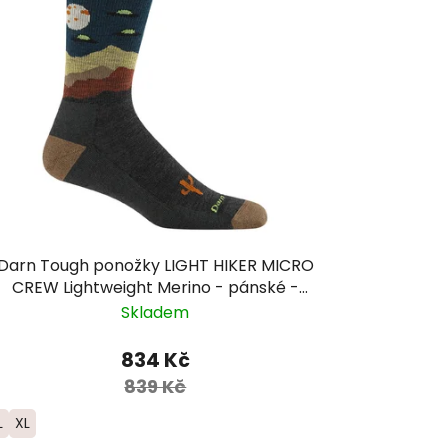
Darn Tough ponožky LIGHT HIKER MICRO
CREW Lightweight Merino - pánské -
hnědá/modrá
Skladem
834 Kč
839 Kč
L
XL