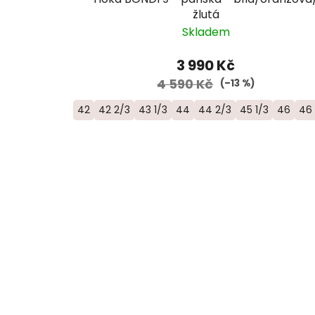
žlutá
Skladem
3 990 Kč
4 590 Kč
(–13 %)
42
42 2/3
43 1/3
44
44 2/3
45 1/3
46
46 