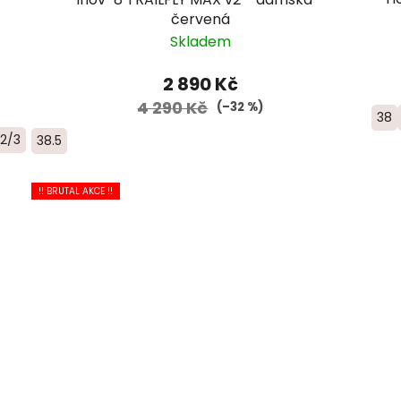
červená
Skladem
2 890 Kč
4 290 Kč
(–32 %)
38
2/3
38.5
!! BRUTAL AKCE !!