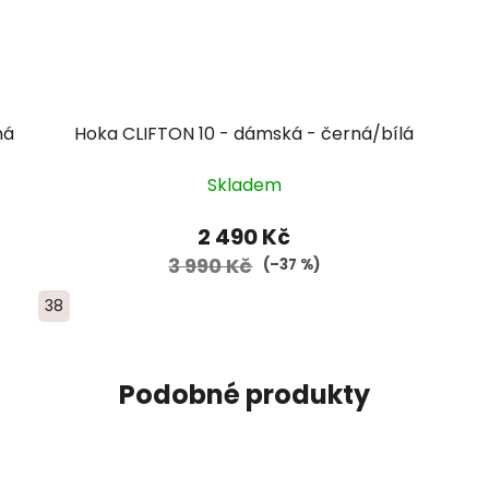
ná
Hoka CLIFTON 10 - dámská - černá/bílá
Skladem
2 490 Kč
3 990 Kč
(–37 %)
38
Podobné produkty