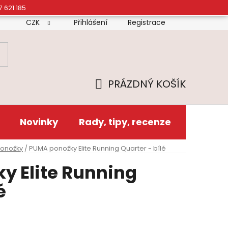
7 621 185
CZK
Přihlášení
Registrace
mínky
Doprava
Platba
Reklamační řád
Zás
PRÁZDNÝ KOŠÍK
NÁKUPNÍ
KOŠÍK
Novinky
Rady, tipy, recenze
ponožky
/
PUMA ponožky Elite Running Quarter - bílé
y Elite Running
é