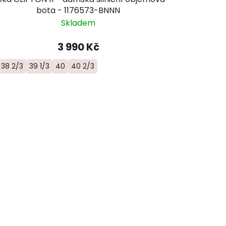
bota - 1176573-BNNN
Skladem
3 990 Kč
38 2/3
39 1/3
40
40 2/3