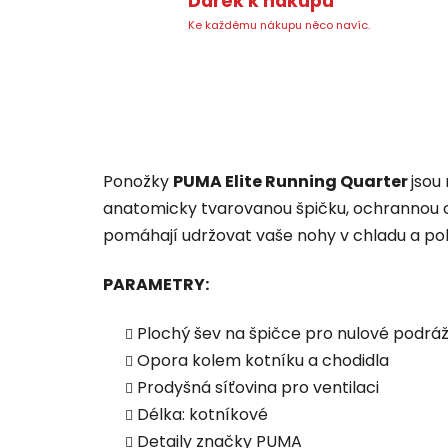
Dárek k nákupu
Ke každému nákupu něco navíc.
Ponožky
PUMA Elite Running Quarter
jsou
anatomicky tvarovanou špičku, ochrannou o
pomáhají udržovat vaše nohy v chladu a poho
PARAMETRY:
Plochý šev na špičce pro nulové podrá
Opora kolem kotníku a chodidla
Prodyšná síťovina pro ventilaci
Délka: kotníkové
Detaily značky PUMA