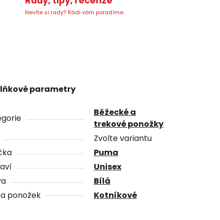
Rady, tipy, recenze
Nevíte si rady? Rádi vám poradíme.
lňkové parametry
Běžecké a
gorie
trekové ponožky
Zvolte variantu
čka
Puma
aví
Unisex
va
Bílá
ka ponožek
Kotníkové