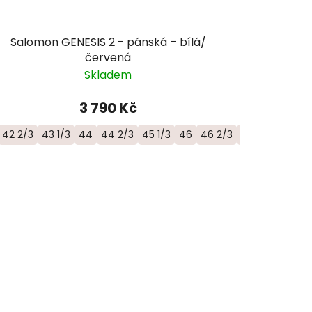
Salomon GENESIS 2 - pánská – bílá/
červená
Skladem
3 790 Kč
42 2/3
43 1/3
44
44 2/3
45 1/3
46
46 2/3
47 1/3