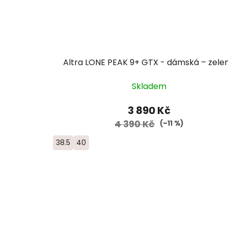
Altra LONE PEAK 9+ GTX - dámská – zele
Skladem
3 890 Kč
4 390 Kč
(–11 %)
38.5
40