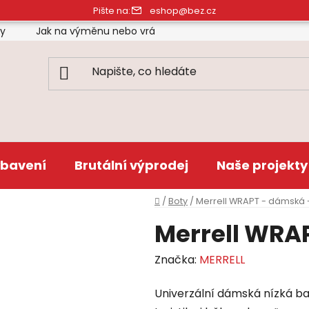
Pište na:
eshop@bez.cz
ty
Jak na výměnu nebo vrácení zboží
Obchodní pod
bavení
Brutální výprodej
Naše projekty
Domů
/
Boty
/
Merrell WRAPT - dámská -
Merrell WRAP
Značka:
MERRELL
Univerzální dámská nízká b