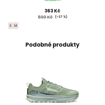
363 Kč
500 Kč
(–27 %)
S
M
Podobné produkty