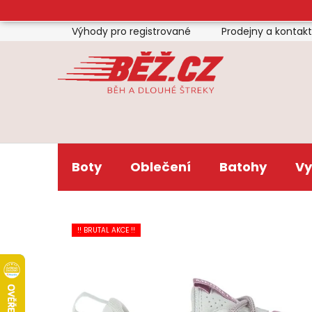
Přejít
na
Výhody pro registrované
Prodejny a kontak
obsah
Boty
Oblečení
Batohy
Vy
!! BRUTAL AKCE !!