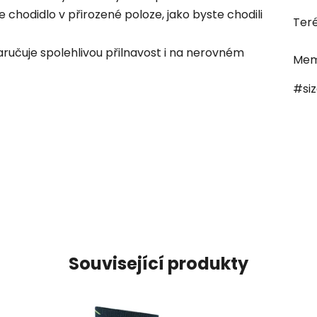
e chodidlo v přirozené poloze, jako byste chodili
Ter
ručuje spolehlivou přilnavost i na nerovném
Mem
#si
Související produkty