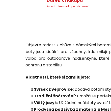
Dárek k nákupu
Ke každému nákupu něco navíc.
Objevte radost z chůze s dámskými botam
boty jsou ideální pro všechny, kdo milují 
volba pro outdoorové nadšenkyně, které c
ochranu a stabilitu.
Vlastnosti, které si zamilujete:
Svršek z vepřovice:
Dodává botám stylo
Tradiční šněrování:
Umožňuje perfektn
Všitý jazyk:
Už žádné nečistoty uvnitř 
Prodyšná podšívka z materiálu Mesh