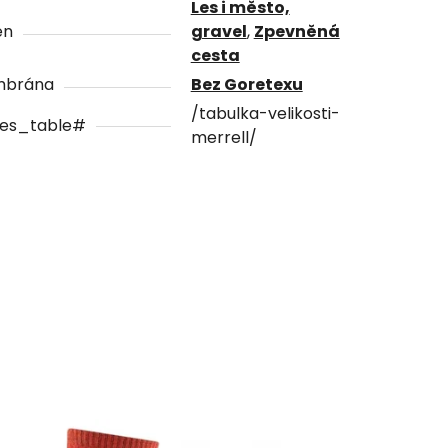
Les i město,
én
gravel
,
Zpevněná
cesta
brána
Bez Goretexu
/tabulka-velikosti-
zes_table#
merrell/