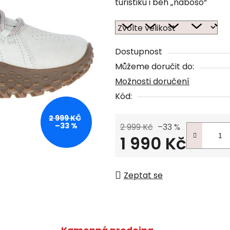
turistiku i běh „naboso“
Dostupnost
Můžeme doručit do:
Možnosti doručení
Kód:
2 999 KČ
–33 %
2 999 Kč
–33 %
1 990 Kč
Měrná cena:
Zeptat se