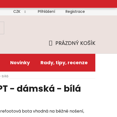
CZK
Přihlášení
Registrace
mínky
Doprava
Platba
Reklamační řád
Zás
PRÁZDNÝ KOŠÍK
NÁKUPNÍ
KOŠÍK
Novinky
Rady, tipy, recenze
 bílá
T - dámská - bílá
arefootová bota vhodná na běžné nošení,