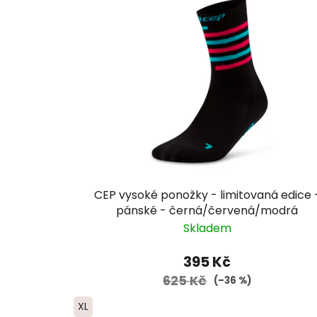
CEP vysoké ponožky - limitovaná edice 
pánské - černá/červená/modrá
Skladem
395 Kč
625 Kč
(–36 %)
XL