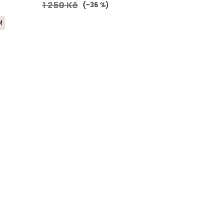
1 250 Kč
(–36 %)
M