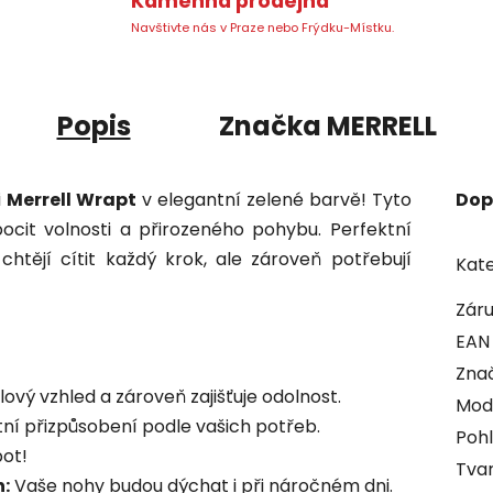
Kamenná prodejna
Navštivte nás v Praze nebo Frýdku-Místku.
Popis
Značka
MERRELL
i
Merrell Wrapt
v elegantní zelené barvě! Tyto
Dop
pocit volnosti a přirozeného pohybu. Perfektní
htějí cítit každý krok, ale zároveň potřebují
Kate
Zár
EAN
Zna
vý vzhled a zároveň zajišťuje odolnost.
Mod
í přizpůsobení podle vašich potřeb.
Pohl
bot!
Tvar
:
Vaše nohy budou dýchat i při náročném dni.