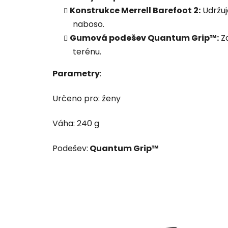
Konstrukce Merrell Barefoot 2:
Udržuj
naboso.
Gumová podešev Quantum Grip™:
Za
terénu.
Parametry
:
Určeno pro: ženy
Váha: 240 g
Podešev:
Quantum Grip™