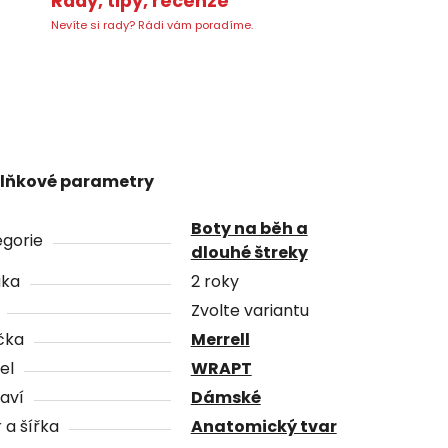
Rady, tipy, recenze
Nevíte si rady? Rádi vám poradíme.
lňkové parametry
Boty na běh a
gorie
dlouhé štreky
uka
2 roky
Zvolte variantu
čka
Merrell
el
WRAPT
aví
Dámské
 a šířka
Anatomický tvar