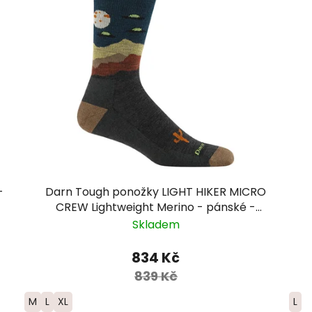
-
Darn Tough ponožky LIGHT HIKER MICRO
CREW Lightweight Merino - pánské -
hnědá/modrá
Skladem
834 Kč
839 Kč
M
L
XL
L