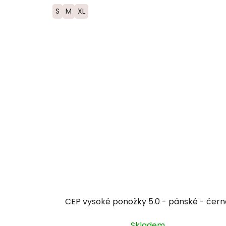
S
M
XL
CEP vysoké ponožky 5.0 - pánské - čern
Skladem