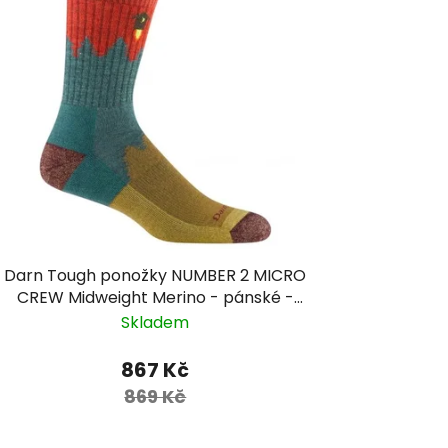
Darn Tough ponožky NUMBER 2 MICRO
CREW Midweight Merino - pánské -
červené/modré/žluté
Skladem
867 Kč
869 Kč