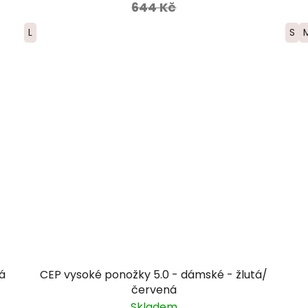
644 Kč
L
S
á
CEP vysoké ponožky 5.0 - dámské - žlutá/
červená
Skladem