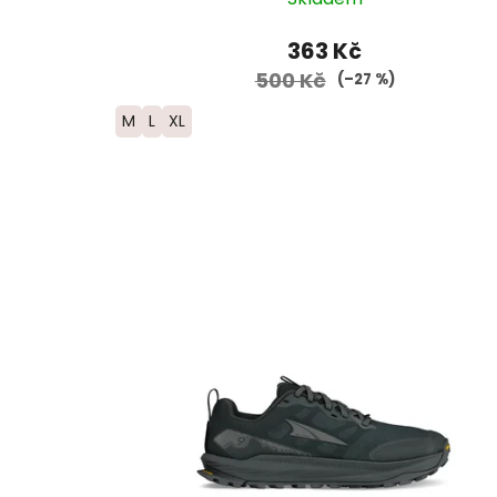
363 Kč
500 Kč
(–27 %)
M
L
XL