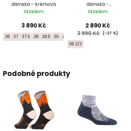
dámská – krémová
dámská -
černá/zelená
Skladem
Skladem
3 890 Kč
2 890 Kč
3 990 Kč
(–27 %)
36
37
37.5
38
38.5
39
40
40.5
41
42
42.5
38 2/3
Podobné produkty