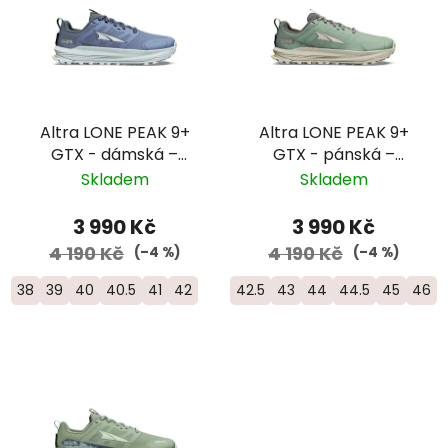
Altra LONE PEAK 9+
Altra LONE PEAK 9+
GTX - dámská –
GTX - pánská –
šedomodrá
zelená/béžová
Skladem
Skladem
3 990 Kč
3 990 Kč
4 190 Kč
4 190 Kč
(–4 %)
(–4 %)
38
39
40
40.5
41
42
42.5
43
44
44.5
45
46