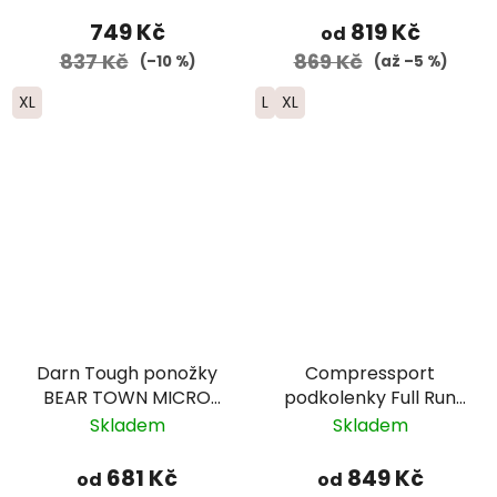
merino - pánské -
pánské - modré
černé/šedé
749 Kč
819 Kč
od
837 Kč
869 Kč
(–10 %)
(až –5 %)
XL
L
XL
Darn Tough ponožky
Compressport
BEAR TOWN MICRO
podkolenky Full Run
CREW Lightweight
Winter - černá/
Skladem
Skladem
Merino - dámské -
červená
modré
681 Kč
849 Kč
od
od