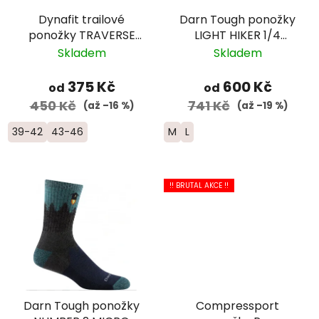
Dynafit trailové
Darn Tough ponožky
ponožky TRAVERSE
LIGHT HIKER 1/4
CREW -
Lightweight Merino -
Skladem
Skladem
černá/oranžová
dámské -
modré/fialové
375 Kč
600 Kč
od
od
450 Kč
741 Kč
(až –16 %)
(až –19 %)
39-42
43-46
M
L
!! BRUTAL AKCE !!
Darn Tough ponožky
Compressport