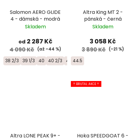
Salomon AERO GLIDE
Altra King MT 2 -
4 - dámská - modrá
pánská - černá
Skladem
Skladem
2 287 Kč
3 058 Kč
od
4 090 Kč
3 890 Kč
(až –44 %)
(–21 %)
38 2/3
39 1/3
40
40 2/3
41 1/3
44.5
!! BRUTAL AKCE !!
Altra LONE PEAK 9+ -
Hoka SPEEDGOAT 6 -