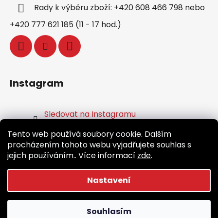
Rady k výběru zboží: +420 608 466 798 nebo
+420 777 621 185 (11 - 17 hod.)
Instagram
Sledovat na Instagramu
Tento web používá soubory cookie. Dalším
Facebook
procházením tohoto webu vyjadřujete souhlas s
jejich používáním.. Více informací
zde
.
Nastavení
Vytvořil Shoptet
Souhlasím
Copyright 2026
Běž.cz
. Všechna práva vyhrazena.