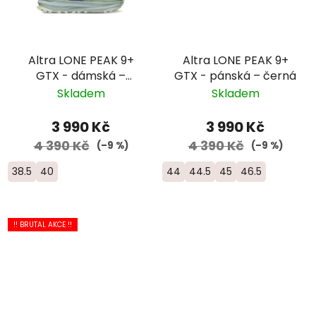
Altra LONE PEAK 9+
Altra LONE PEAK 9+
GTX - dámská –
GTX - pánská – černá
zelená
Skladem
Skladem
3 990 Kč
3 990 Kč
4 390 Kč
4 390 Kč
(–9 %)
(–9 %)
38.5
40
44
44.5
45
46.5
!! BRUTAL AKCE !!