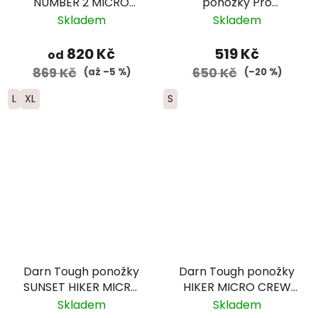
NUMBER 2 MICRO
ponožky Pro
CREW Midweight
Marathon -
Skladem
Skladem
Merino - pánské -
černá/modrá
zelené
820 Kč
519 Kč
od
869 Kč
650 Kč
(až –5 %)
(–20 %)
L
XL
S
Darn Tough ponožky
Darn Tough ponožky
SUNSET HIKER MICRO
HIKER MICRO CREW
CREW Lightweight
Midweight Merino -
Skladem
Skladem