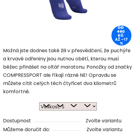
OD
490
KČ
AŽ –17
%
Možná jste dodnes také žili v přesvědčení, že puchýře
a krvavé odřeniny jsou nutnou obětí, kterou musí
běžec přinášet na oltář maratonu. Ponožky od značky
COMPRESSPORT ale říkají rázné NE! Opravdu se
můžete cítit celých těch čtyřicet dva kilometrů
komfortně.
Dostupnost
Zvolte variantu
Můžeme doručit do:
Zvolte variantu