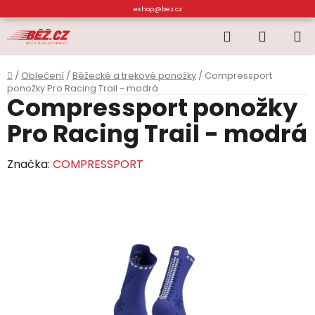
Přejít
eshop@bez.cz
na
Hledat
NÁKUP
obsah
KOŠÍK
Domů
/
Oblečení
/
Běžecké a trekové ponožky
/
Compressport
ponožky Pro Racing Trail - modrá
Compressport ponožky
Pro Racing Trail - modrá
Značka:
COMPRESSPORT