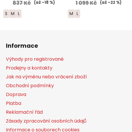
837 Kč
1 099 Kč
(až –18 %)
(až –22 %)
S
M
L
M
L
Z
á
Informace
p
a
Výhody pro registrované
t
Prodejny a kontakty
í
Jak na výměnu nebo vrácení zboží
Obchodní podmínky
Doprava
Platba
Reklamační řád
Zásady zpracování osobních údajů
Informace o souborech cookies