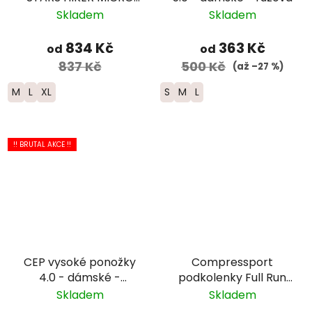
CREW Lightweight
Skladem
Skladem
Merino - pánské
834 Kč
363 Kč
od
od
837 Kč
500 Kč
(až –27 %)
M
L
XL
S
M
L
!! BRUTAL AKCE !!
CEP vysoké ponožky
Compressport
4.0 - dámské -
podkolenky Full Run
růžová/černá
Winter - černá/
Skladem
Skladem
červená