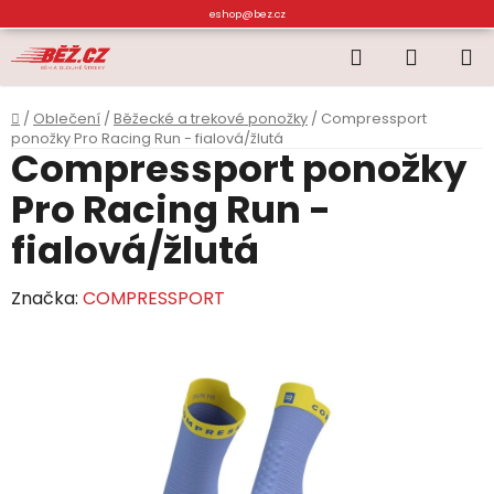
Přejít
eshop@bez.cz
na
Hledat
NÁKUP
obsah
KOŠÍK
Domů
/
Oblečení
/
Běžecké a trekové ponožky
/
Compressport
ponožky Pro Racing Run - fialová/žlutá
Compressport ponožky
Pro Racing Run -
fialová/žlutá
Značka:
COMPRESSPORT