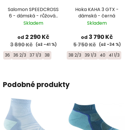
Salomon SPEEDCROSS
Hoka KAHA 3 GTX -
6 - dámská - růžová/
dámská - černá
červená
Skladem
Skladem
2 290 Kč
3 790 Kč
od
od
3 890 Kč
5 750 Kč
(až –41 %)
(až –34 %)
36
36 2/3
37 1/3
38
38 2/3
39 1/3
40
41 1/3
Podobné produkty