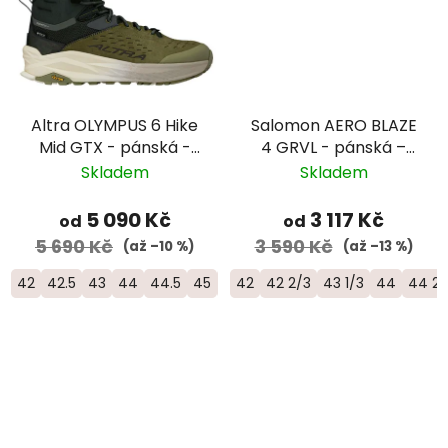
Altra OLYMPUS 6 Hike
Salomon AERO BLAZE
Mid GTX - pánská -
4 GRVL - pánská –
zelená
modrá
Skladem
Skladem
5 090 Kč
3 117 Kč
od
od
5 690 Kč
3 590 Kč
(až –10 %)
(až –13 %)
42
42.5
43
44
44.5
45
46.5
42
42 2/3
43 1/3
44
44 2/