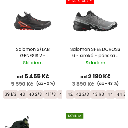
!! BRUTAL AKCE !!
Salomon S/LAB
Salomon SPEEDCROSS
GENESIS 2 -
6 - široká - pánská -
univerzální trailová
šedá/černá
Skladem
Skladem
běžecká bota -
L49190100
5 455 Kč
2 190 Kč
od
od
5 590 Kč
3 890 Kč
(až –2 %)
(až –43 %)
39 1/3
40
40 2/3
41 1/3
42
42
42 2/3
42 2/3
43 1/3
43 1/3
44
44
44 2/3
44 2/
4
NOVINKA