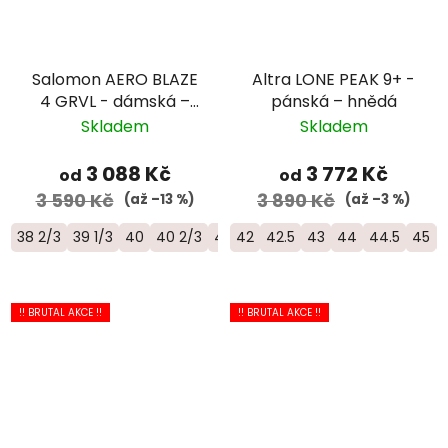
Salomon AERO BLAZE
Altra LONE PEAK 9+ -
4 GRVL - dámská –
pánská – hnědá
béžová
Skladem
Skladem
3 088 Kč
3 772 Kč
od
od
3 590 Kč
3 890 Kč
(až –13 %)
(až –3 %)
38 2/3
39 1/3
40
40 2/3
41 1/3
42
42
42.5
43
44
44.5
45
!! BRUTAL AKCE !!
!! BRUTAL AKCE !!