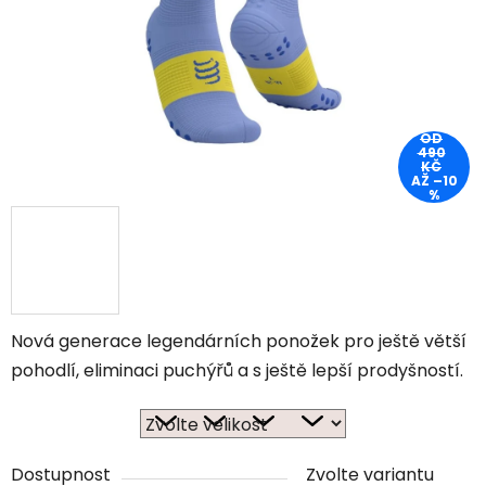
OD
490
KČ
AŽ –10
%
Nová generace legendárních ponožek pro ještě větší
pohodlí, eliminaci puchýřů a s ještě lepší prodyšností.
Dostupnost
Zvolte variantu