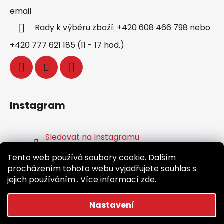
email
Rady k výběru zboží: +420 608 466 798 nebo
+420 777 621 185 (11 - 17 hod.)
Instagram
Sledovat na Instagramu
Tento web používá soubory cookie. Dalším
Facebook
procházením tohoto webu vyjadřujete souhlas s
jejich používáním.. Více informací
zde
.
Nastavení