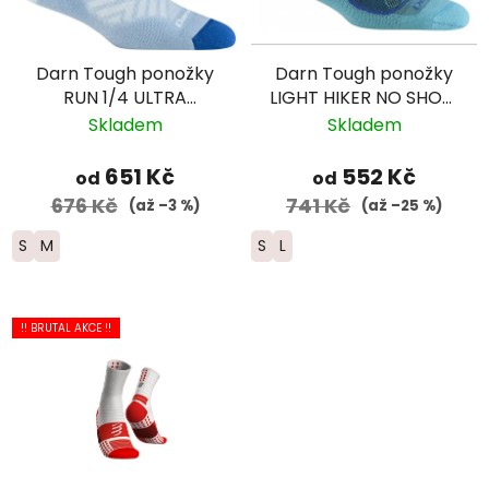
Darn Tough ponožky
Darn Tough ponožky
RUN 1/4 ULTRA
LIGHT HIKER NO SHOW
Lightweight s
Lightweight Merino -
Skladem
Skladem
výstelkou - dámské -
dámské - modré
modré
651 Kč
552 Kč
od
od
676 Kč
741 Kč
(až –3 %)
(až –25 %)
S
M
S
L
!! BRUTAL AKCE !!