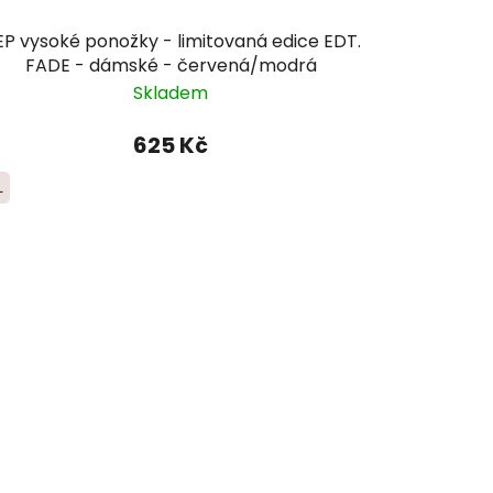
P vysoké ponožky - limitovaná edice EDT.
FADE - dámské - červená/modrá
Skladem
625 Kč
L