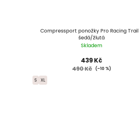
Compressport ponožky Pro Racing Trail 
šedá/žlutá
Skladem
439 Kč
490 Kč
(–10 %)
S
XL