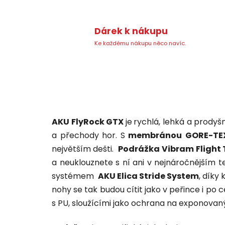
Dárek k nákupu
Ke každému nákupu něco navíc.
AKU FlyRock GTX
je
rychlá, lehká a prodyšn
a přechody hor. S
membránou
GORE-TE
největším dešti.
Podrážka
Vibram Flight
a neuklouznete s ní ani v nejnáročnějším t
systémem
AKU Elica Stride System
, díky
nohy se tak budou cítit jako v peřince i po 
s PU, sloužícími jako ochrana na exponovan