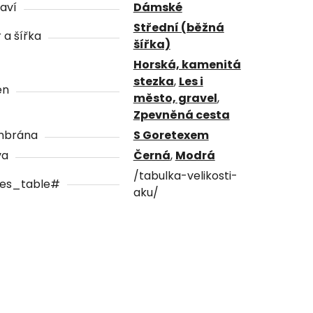
aví
Dámské
Střední (běžná
 a šířka
šířka)
Horská, kamenitá
stezka
,
Les i
én
město, gravel
,
Zpevněná cesta
brána
S Goretexem
va
Černá
,
Modrá
/tabulka-velikosti-
zes_table#
aku/