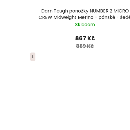
Darn Tough ponožky NUMBER 2 MICRO
CREW Midweight Merino - pánské - šed
Skladem
867 Kč
869 Kč
L