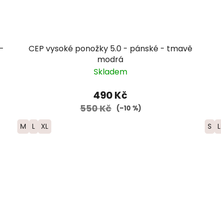
-
CEP vysoké ponožky 5.0 - pánské - tmavě
modrá
Skladem
490 Kč
550 Kč
(–10 %)
M
L
XL
S
L