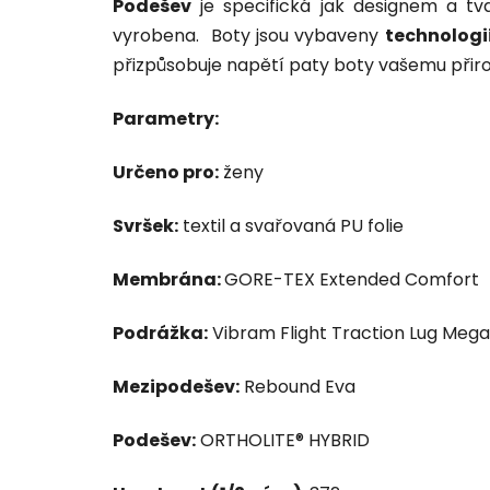
Podešev
je specifická jak designem a tva
vyrobena. Boty jsou vybaveny
technologi
přizpůsobuje napětí paty boty vašemu přiroz
Parametry:
Určeno pro:
ženy
Svršek:
textil a svařovaná PU folie
Membrána:
GORE-TEX Extended Comfort
Podrážka:
Vibram Flight Traction Lug Mega
Mezipodešev:
Rebound Eva
Podešev:
ORTHOLITE® HYBRID