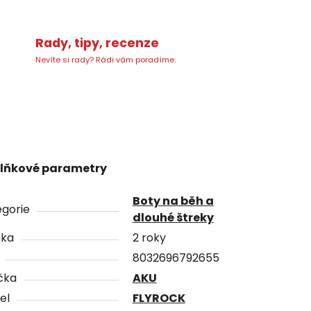
Rady, tipy, recenze
Nevíte si rady? Rádi vám poradíme.
lňkové parametry
Boty na běh a
gorie
dlouhé štreky
uka
2 roky
8032696792655
čka
AKU
el
FLYROCK