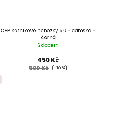
CEP kotníkové ponožky 5.0 - dámské –
černá
Skladem
450 Kč
500 Kč
(–10 %)