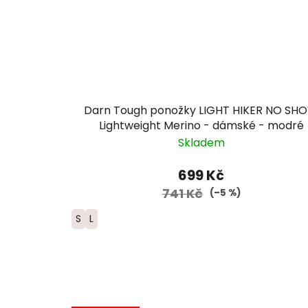
Darn Tough ponožky LIGHT HIKER NO SH
Lightweight Merino - dámské - modré
Skladem
699 Kč
741 Kč
(–5 %)
S
L