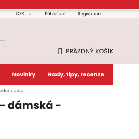
CZK
Přihlášení
Registrace
mínky
Doprava
Platba
Reklamační řád
Zás
PRÁZDNÝ KOŠÍK
NÁKUPNÍ
KOŠÍK
Novinky
Rady, tipy, recenze
 šedá/modrá
 - dámská -