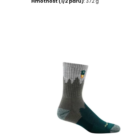
Hmotnost (1/2 páru)
: 372 g