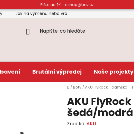
Pište na:
eshop@bez.cz
ty
Jak na výměnu nebo vrácení zboží
Obchodní pod
bavení
Brutální výprodej
Naše projekty
Domů
/
Boty
/
AKU FlyRock - dámská -
AKU FlyRock
šedá/modrá
Značka:
AKU