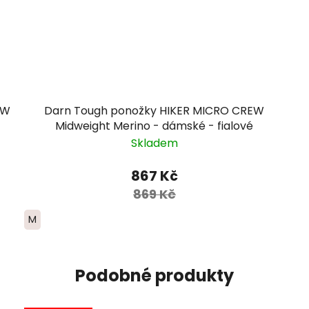
OW
Darn Tough ponožky HIKER MICRO CREW
Midweight Merino - dámské - fialové
Skladem
867 Kč
869 Kč
M
Podobné produkty