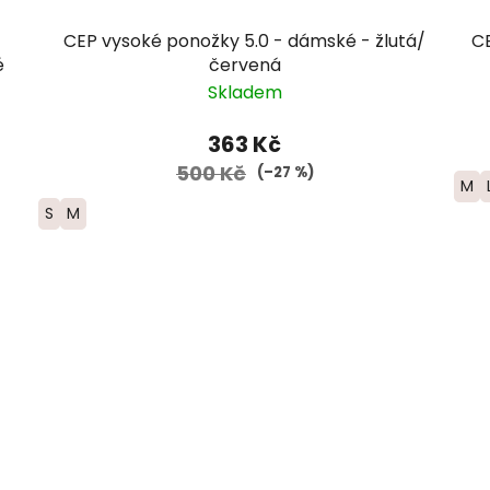
CEP vysoké ponožky 5.0 - dámské - žlutá/
CE
é
červená
Skladem
363 Kč
500 Kč
(–27 %)
M
S
M