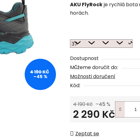
AKU FlyRock
je rychlá bota 
horách.
Dostupnost
Můžeme doručit do:
4 190 KČ
Možnosti doručení
–45 %
Kód:
4 190 Kč
–45 %
2 290 Kč
Měrná cena:
Zeptat se