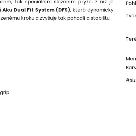
rem, tak speciálním složením pryže, z níž je
Pohl
í Aku Dual Fit System (DFS)
, která dynamicky
Tvar
enému kroku a zvyšuje tak pohodlí a stabilitu.
Ter
Mem
Bar
#si
grip