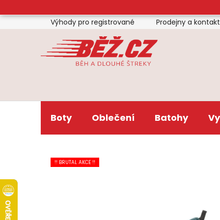
Přejít
na
Výhody pro registrované
Prodejny a kontak
obsah
Boty
Oblečení
Batohy
Vy
!! BRUTAL AKCE !!