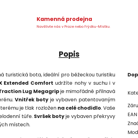
Kamenná prodejna
Navštivte nás v Praze nebo Frýdku-Místku.
Popis
á turistická bota, ideální pro běžeckou turistiku
Dop
X Extended Comfort
udržíte nohy v suchu i v
 Traction Lug Megagrip
je mimořádně přilnavá
Kate
erénu.
Vnitřek boty
je vybaven patentovaným
Zár
 kterému je tlak rozložen
na celé chodidlo
. Vaše
EAN
celodenní túře.
Svršek boty
je vybaven překryvy
Zna
ých místech.
Mod