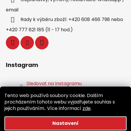
email
Rady k výběru zboží: +420 608 466 798 nebo
+420 777 621 185 (11 - 17 hod.)
Instagram
Sledovat na Instagramu
Tento web používá soubory cookie. Dalším
Facebook
procházením tohoto webu vyjadřujete souhlas s
jejich používáním.. Více informací
zde
.
Nastavení