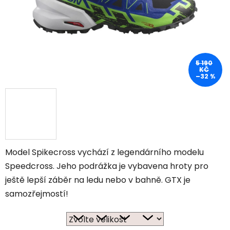
5 190
KČ
–32 %
Model Spikecross vychází z legendárního modelu
Speedcross. Jeho podrážka je vybavena hroty pro
ještě lepší záběr na ledu nebo v bahně. GTX je
samozřejmostí!