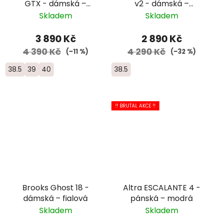
GTX - dámská –
v2 - dámská –
zelená
červená
Skladem
Skladem
3 890 Kč
2 890 Kč
4 390 Kč
4 290 Kč
(–11 %)
(–32 %)
38.5
39
40
38.5
!! BRUTAL AKCE !!
Brooks Ghost 18 -
Altra ESCALANTE 4 -
dámská – fialová
pánská – modrá
Skladem
Skladem