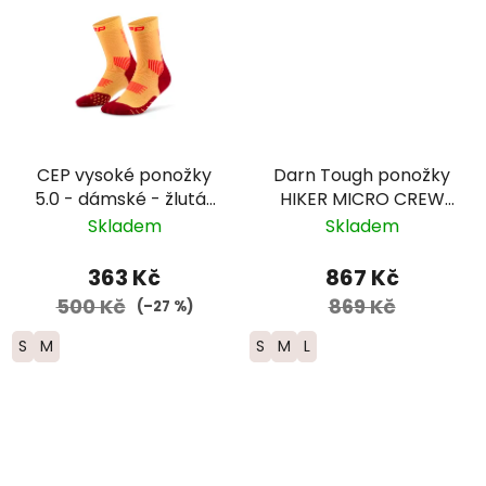
CEP vysoké ponožky
Darn Tough ponožky
5.0 - dámské - žlutá/
HIKER MICRO CREW
červená
Midweight Merino -
Skladem
Skladem
dámské - žluté/světle
modré
363 Kč
867 Kč
500 Kč
869 Kč
(–27 %)
S
M
S
M
L