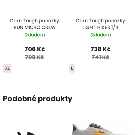
Darn Tough ponožky
Darn Tough ponožky
RUN MICRO CREW
LIGHT HIKER 1/4
ULTRA Lightweight
Lightweight Merino -
Skladem
Skladem
Merino - pánské -
dámské -
modré
růžová/hnědá
706 Kč
738 Kč
708 Kč
741 Kč
XL
L
Podobné produkty