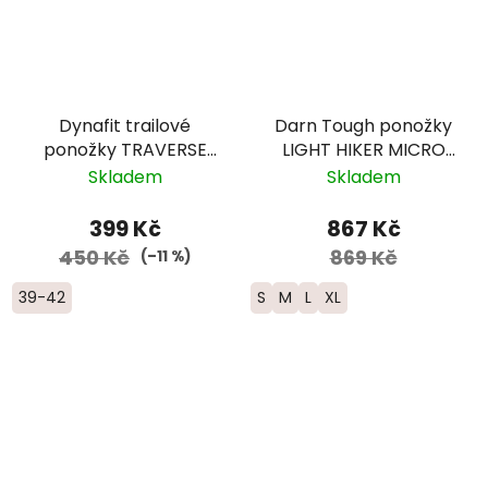
Dynafit trailové
Darn Tough ponožky
ponožky TRAVERSE
LIGHT HIKER MICRO
CREW - šedá/růžová
CREW Lightweight
Skladem
Skladem
Merino edice CDT -
pánské - modré/šedé
399 Kč
867 Kč
450 Kč
869 Kč
(–11 %)
39-42
S
M
L
XL