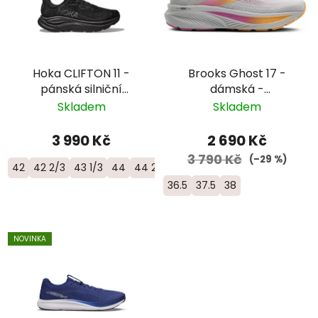
Hoka CLIFTON 11 -
Brooks Ghost 17 -
pánská silniční
dámská -
objemová bota -
šedorůžová/oranžová
Skladem
Skladem
1176572-BBLC
3 990 Kč
2 690 Kč
3 790 Kč
(–29 %)
42
42 2/3
43 1/3
44
44 2/3
45 1/3
46
46 2/3
47 1/3
36.5
37.5
38
NOVINKA