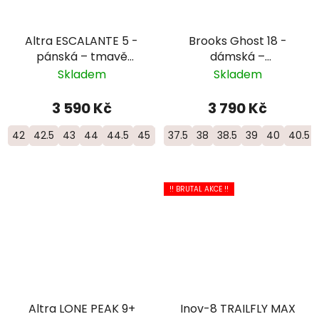
Altra ESCALANTE 5 -
Brooks Ghost 18 -
pánská – tmavě
dámská –
modrá
černá/oranžová
Skladem
Skladem
3 590 Kč
3 790 Kč
42
42.5
43
44
44.5
45
46
37.5
46.5
38
47
38.5
39
40
40.5
!! BRUTAL AKCE !!
Altra LONE PEAK 9+
Inov-8 TRAILFLY MAX