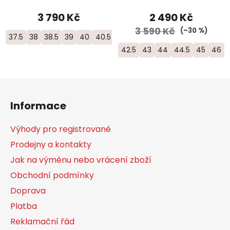
3 790 Kč
2 490 Kč
3 590 Kč
(–30 %)
37.5
38
38.5
39
40
40.5
41
42.5
43
44
44.5
45
46
Z
á
Informace
p
a
Výhody pro registrované
t
Prodejny a kontakty
í
Jak na výměnu nebo vrácení zboží
Obchodní podmínky
Doprava
Platba
Reklamační řád