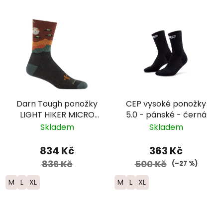
Darn Tough ponožky
CEP vysoké ponožky
LIGHT HIKER MICRO
5.0 - pánské - černá
CREW Lightweight
Skladem
Skladem
Merino - pánské -
hnědá
834 Kč
363 Kč
839 Kč
500 Kč
(–27 %)
M
L
XL
M
L
XL