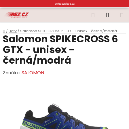
Přejít
eshop@bez.cz
na
Hledat
NÁKUP
obsah
KOŠÍK
Domů
/
Boty
/
Salomon SPIKECROSS 6 GTX - unisex - černá/modrá
Salomon SPIKECROSS 6
GTX - unisex -
černá/modrá
Značka:
SALOMON