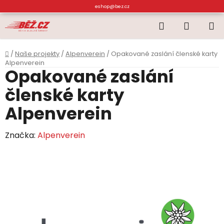
Přejít
eshop@bez.cz
na
Hledat
NÁKUP
obsah
KOŠÍK
Domů
/
Naše projekty
/
Alpenverein
/
Opakované zaslání členské karty
Alpenverein
Opakované zaslání
členské karty
Alpenverein
Značka:
Alpenverein