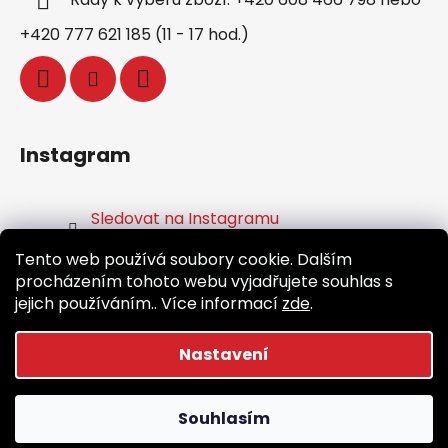
+420 777 621 185 (11 - 17 hod.)
Instagram
Sledovat na Instagramu
Tento web používá soubory cookie. Dalším
Facebook
procházením tohoto webu vyjadřujete souhlas s
jejich používáním.. Více informací
zde
.
Nastavení
Vytvořil Shoptet
Souhlasím
Copyright 2026
Běž.cz
. Všechna práva vyhrazena.
Upravit nastavení cookies