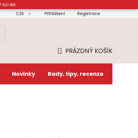
7 621 185
CZK
Přihlášení
Registrace
mínky
Doprava
Platba
Reklamační řád
Zás
PRÁZDNÝ KOŠÍK
NÁKUPNÍ
KOŠÍK
Novinky
Rady, tipy, recenze