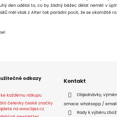
ruhý den udělal to, co by žádný běžec dělat neměl: v ú
aků měl však z Alter tak parádní pocit, že se okamžitě ro
pe!
 užitečné odkazy
Kontakt
Objednávky, výměny
 ke každému nákupu
ální čelenky české značky
amace: whatsapp / email
ajdete na www.bjez.cz
Rady k výběru zbož
debírat newsletter