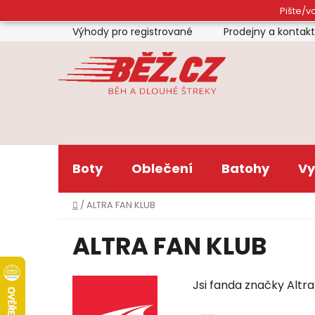
Přejít
Pište/vo
na
Výhody pro registrované
Prodejny a kontak
obsah
Boty
Oblečení
Batohy
Vy
Domů
/
ALTRA FAN KLUB
ALTRA FAN KLUB
Jsi fanda značky Altra