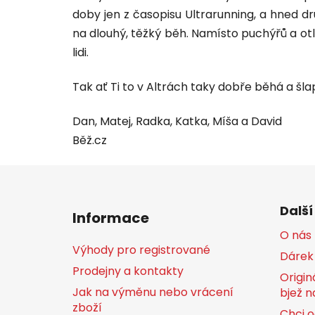
doby jen z časopisu Ultrarunning, a hned d
na dlouhý, těžký běh. Namísto puchýřů a otl
lidi.
Tak ať Ti to v Altrách taky dobře běhá a šla
Dan, Matej, Radka, Katka, Míša a David
Běž.cz
Z
á
Další
Informace
p
O nás
a
Výhody pro registrované
Dárek
t
Prodejny a kontakty
í
Origin
Jak na výměnu nebo vrácení
bjež n
zboží
Chci o