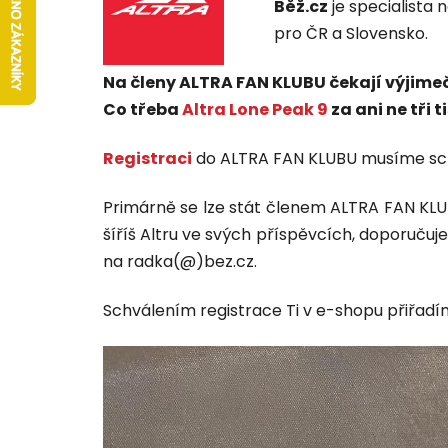
Běž.cz
je specialista
pro ČR a Slovensko.
Na členy ALTRA FAN KLUBU čekají výjimečn
Co třeba
Altra Lone Peak 9
za ani ne tři
Registraci
do ALTRA FAN KLUBU musíme schv
Primárně se lze stát členem ALTRA FAN KLUB
šíříš Altru ve svých příspěvcích, doporučuje
na radka(@)bez.cz.
Schválením registrace Ti v e-shopu přiřadíme