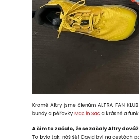
Kromě Altry jsme členům ALTRA FAN KLUBU
bundy a péřovky
Mac in Sac
a krásné a funk
A čím to začalo, že se začaly Altry dová
To bylo tak: náš šéf David byl na cestách 