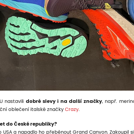
 nastavili
dobré slevy i na další značky
, např. meri
ční oblečení italské značky
Crazy
.
žet do České republiky?
po USA a napadlo ho přeběnout Grand Canyon. Zakoupil si 