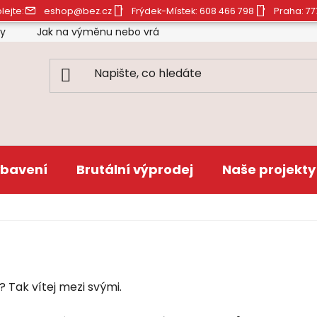
lejte:
eshop@bez.cz
Frýdek-Místek: 608 466 798
Praha: 77
ty
Jak na výměnu nebo vrácení zboží
Obchodní pod
bavení
Brutální výprodej
Naše projekty
? Tak vítej mezi svými.