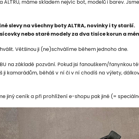
 na ALTRU, máme skladem nejvíc bot, modelů i barev. Jsme
é slevy na všechny boty ALTRA, novinky i ty starší.
 tisícovky nebo staré modely za dva tisíce korun a mé
álit. Většinou ji (ne)schválíme během jednoho dne.
U na základě pozvání. Pokud jsi fanouškem/fanynkou tét
š ji kamarádům, běháš v ní či v ní chodíš na výlety, dálkov
 jiný ceník a při prohlížení e-shopu pak jiné (= speciáln