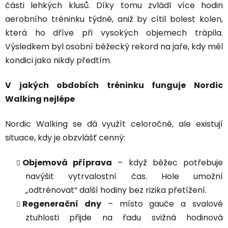
části lehkých klusů. Díky tomu zvládl více hodin
aerobního tréninku týdně, aniž by cítil bolest kolen,
která ho dříve při vysokých objemech trápila.
Výsledkem byl osobní běžecký rekord na jaře, kdy měl
kondici jako nikdy předtím.
V jakých obdobích tréninku funguje Nordic
Walking nejlépe
Nordic Walking se dá využít celoročně, ale existují
situace, kdy je obzvlášť cenný:
Objemová příprava
– když běžec potřebuje
navýšit vytrvalostní čas. Hole umožní
„odtrénovat“ další hodiny bez rizika přetížení.
Regenerační dny
– místo gauče a svalové
ztuhlosti přijde na řadu svižná hodinová