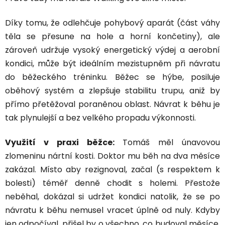
Díky tomu, že odlehčuje pohybový aparát (část váhy
těla se přesune na hole a horní končetiny), ale
zároveň udržuje vysoký energetický výdej a aerobní
kondici, může být ideálním mezistupněm při návratu
do běžeckého tréninku. Běžec se hýbe, posiluje
oběhový systém a zlepšuje stabilitu trupu, aniž by
přímo přetěžoval poraněnou oblast. Návrat k běhu je
tak plynulejší a bez velkého propadu výkonnosti.
Využití v praxi běžce:
Tomáš měl únavovou
zlomeninu nártní kosti. Doktor mu běh na dva měsíce
zakázal. Místo aby rezignoval, začal (s respektem k
bolesti) téměř denně chodit s holemi. Přestože
neběhal, dokázal si udržet kondici natolik, že se po
návratu k běhu nemusel vracet úplně od nuly. Kdyby
jen odpočíval, přišel by o všechno, co budoval měsíce.