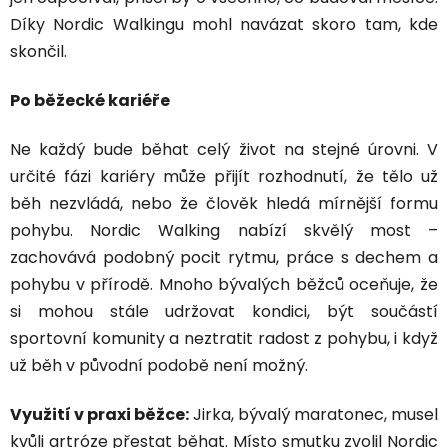
Díky Nordic Walkingu mohl navázat skoro tam, kde
skončil.
Po běžecké kariéře
Ne každý bude běhat celý život na stejné úrovni. V
určité fázi kariéry může přijít rozhodnutí, že tělo už
běh nezvládá, nebo že člověk hledá mírnější formu
pohybu. Nordic Walking nabízí skvělý most –
zachovává podobný pocit rytmu, práce s dechem a
pohybu v přírodě. Mnoho bývalých běžců oceňuje, že
si mohou stále udržovat kondici, být součástí
sportovní komunity a neztratit radost z pohybu, i když
už běh v původní podobě není možný.
Využití v praxi běžce:
Jirka, bývalý maratonec, musel
kvůli artróze přestat běhat. Místo smutku zvolil Nordic