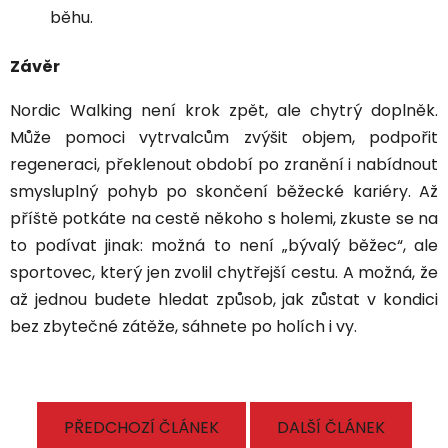
běhu.
Závěr
Nordic Walking není krok zpět, ale chytrý doplněk.
Může pomoci vytrvalcům zvýšit objem, podpořit
regeneraci, překlenout období po zranění i nabídnout
smysluplný pohyb po skončení běžecké kariéry. Až
příště potkáte na cestě někoho s holemi, zkuste se na
to podívat jinak: možná to není „bývalý běžec“, ale
sportovec, který jen zvolil chytřejší cestu. A možná, že
až jednou budete hledat způsob, jak zůstat v kondici
bez zbytečné zátěže, sáhnete po holích i vy.
PŘEDCHOZÍ ČLÁNEK
DALŠÍ ČLÁNEK