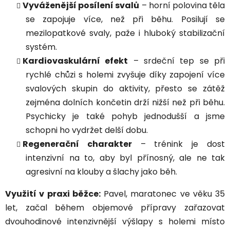
Vyváženější posílení svalů
– horní polovina těla
se zapojuje více, než při běhu. Posilují se
mezilopatkové svaly, paže i hluboký stabilizační
systém.
Kardiovaskulární efekt
– srdeční tep se při
rychlé chůzi s holemi zvyšuje díky zapojení více
svalových skupin do aktivity, přesto se zátěž
zejména dolních končetin drží nižší než při běhu.
Psychicky je také pohyb jednodušší a jsme
schopni ho vydržet delší dobu.
Regenerační charakter
– trénink je dost
intenzivní na to, aby byl přínosný, ale ne tak
agresivní na klouby a šlachy jako běh.
Využití v praxi běžce:
Pavel, maratonec ve věku 35
let, začal během objemové přípravy zařazovat
dvouhodinové intenzivnější výšlapy s holemi místo