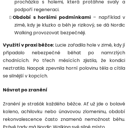
procházka s holemi, která protáhne svaly a
podpoří regeneraci.
Období s horšími podmínkami
– například v
zimě, kdy je kluzko a běh je rizikový, se dá Nordic
Walking provozovat bezpečněji.
Využití v praxi běžce:
Lucie zařadila hole v zimě, kdy jí
připadalo nebezpečné běhat po namrzlých
chodnících. Po třech měsících zjistila, že kondici
neztratila. Naopak zpevnila horní polovinu těla a cítila
se silnější v kopcích.
Návrat po zranění
Zranění je strašák každého běžce. Ať už jde o bolavé
koleno, achilovku nebo únavovou zlomeninu, období
rekonvalescence často znamená nemožnost běhu.
Právě tady má Nordic Walking své silné místo.