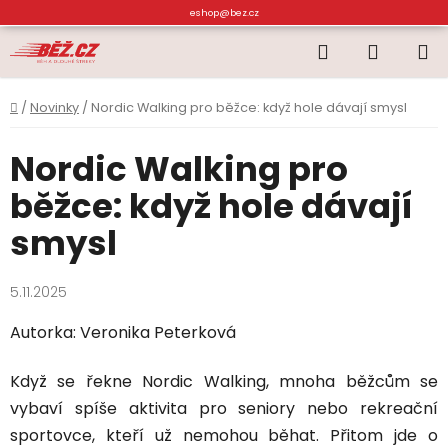
Přejít
eshop@bez.cz
na
Hledat
NÁKUP
obsah
KOŠÍK
Domů
/
Novinky
/
Nordic Walking pro běžce: když hole dávají smysl
Nordic Walking pro
běžce: když hole dávají
smysl
5.11.2025
Autorka: Veronika Peterková
Když se řekne Nordic Walking, mnoha běžcům se
vybaví spíše aktivita pro seniory nebo rekreační
sportovce, kteří už nemohou běhat. Přitom jde o