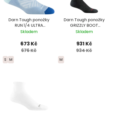
Darn Tough ponožky
Darn Tough ponožky
RUN 1/4 ULTRA
GRIZZLY BOOT
Lightweight s
Midweight Merino -
Skladem
Skladem
výstelkou - dámské -
pánské - šedé
modré
673 Kč
931 Kč
676 Kč
934 Kč
S
M
M