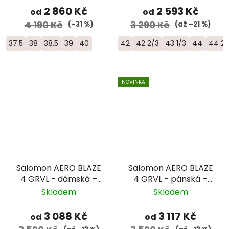
2 860 Kč
2 593 Kč
od
od
4 190 Kč
3 290 Kč
(–31 %)
(až –21 %)
37.5
38
38.5
39
40
42
42 2/3
43 1/3
44
44 2/
NOVINKA
Salomon AERO BLAZE
Salomon AERO BLAZE
4 GRVL - dámská –
4 GRVL - pánská –
béžová
modrá
Skladem
Skladem
3 088 Kč
3 117 Kč
od
od