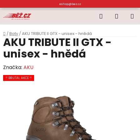
Přejít
eshop@bez.cz
na
Hledat
NÁKUP
obsah
KOŠÍK
Domů
/
Boty
/
AKU TRIBUTE II GTX - unisex - hnědá
AKU TRIBUTE II GTX -
unisex - hnědá
Značka:
AKU
!! BRUTAL AKCE !!