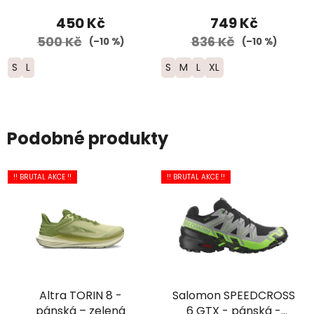
450 Kč
749 Kč
500 Kč
836 Kč
(–10 %)
(–10 %)
S
L
S
M
L
XL
Podobné produkty
!! BRUTAL AKCE !!
!! BRUTAL AKCE !!
Altra TORIN 8 -
Salomon SPEEDCROSS
pánská – zelená
6 GTX - pánská -