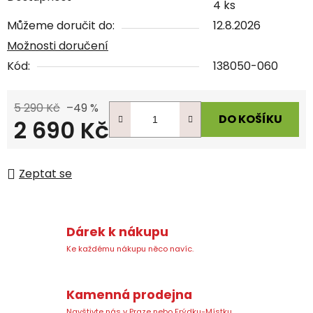
4 ks
Můžeme doručit do:
12.8.2026
Možnosti doručení
Kód:
138050-060
5 290 Kč
–49 %
DO KOŠÍKU
2 690 Kč
Měrná cena:
Zeptat se
Dárek k nákupu
Ke každému nákupu něco navíc.
Kamenná prodejna
Navštivte nás v Praze nebo Frýdku-Místku.