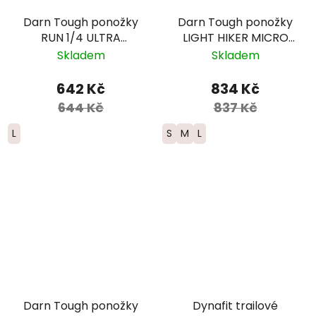
Darn Tough ponožky
Darn Tough ponožky
RUN 1/4 ULTRA
LIGHT HIKER MICRO
Lightweight Merino -
CREW Lightweight
Skladem
Skladem
pánské - bílé
Merino - dámské -
šedé
642 Kč
834 Kč
644 Kč
837 Kč
L
S
M
L
Darn Tough ponožky
Dynafit trailové