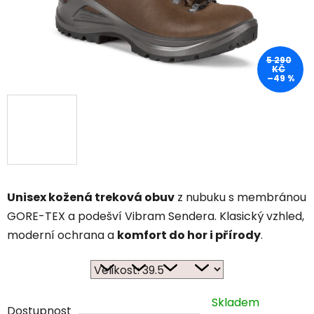
5 290
KČ
–49 %
Unisex kožená treková obuv
z nubuku s membránou
GORE-TEX a podešví Vibram Sendera. Klasický vzhled,
moderní ochrana a
komfort do hor i přírody
.
Skladem
Dostupnost