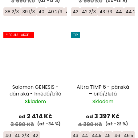
3 590 Kč
3 590 Kč
(až –13 %)
(až –13 %)
38 2/3
39 1/3
40
40 2/3
41 1/3
42
42
42 2/3
43 1/3
44
44 2/
!! BRUTAL AKCE !!
TIP
Salomon GENESIS -
Altra TIMP 6 - pánská
dámská - hnědá/bílá
– bílá/žlutá
Skladem
Skladem
2 414 Kč
3 397 Kč
od
od
3 690 Kč
4 390 Kč
(až –34 %)
(až –22 %)
40
40 2/3
42
43
44
44.5
45
46
46.5