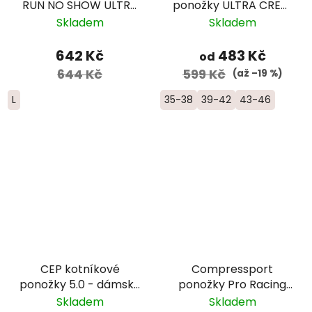
RUN NO SHOW ULTRA
ponožky ULTRA CREW
Lightweight Merino -
- žlutá/růžová
Skladem
Skladem
pánské - červené
642 Kč
483 Kč
od
644 Kč
599 Kč
(až –19 %)
L
35-38
39-42
43-46
CEP kotníkové
Compressport
ponožky 5.0 - dámské
ponožky Pro Racing
– černá
Winter Run - černá
Skladem
Skladem