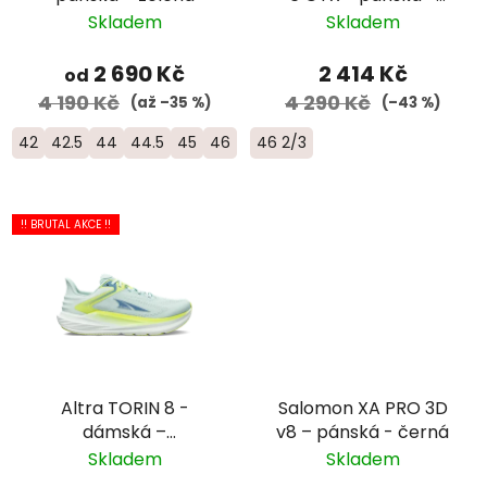
černá/šedá/zelená
Skladem
Skladem
2 690 Kč
2 414 Kč
od
4 190 Kč
4 290 Kč
(až –35 %)
(–43 %)
42
42.5
44
44.5
45
46
46.5
46 2/3
!! BRUTAL AKCE !!
Altra TORIN 8 -
Salomon XA PRO 3D
dámská –
v8 – pánská - černá
modrozelená/žlutá
Skladem
Skladem