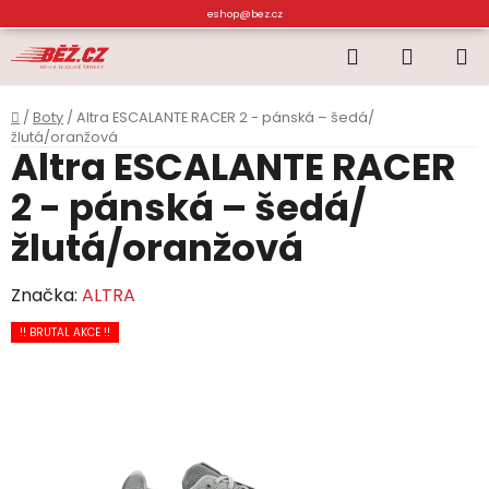
Přejít
eshop@bez.cz
na
Hledat
NÁKUP
obsah
KOŠÍK
Domů
/
Boty
/
Altra ESCALANTE RACER 2 - pánská – šedá/
žlutá/oranžová
Altra ESCALANTE RACER
2 - pánská – šedá/
žlutá/oranžová
Značka:
ALTRA
!! BRUTAL AKCE !!