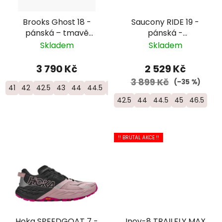
Brooks Ghost 18 -
Saucony RIDE 19 -
pánská – tmavě
pánská -
modrá
oranžová/bílá
Skladem
Skladem
3 790 Kč
2 529 Kč
3 899 Kč
(–35 %)
41
42
42.5
43
44
44.5
45
45.5
46
42.5
44
44.5
45
46.5
!! BRUTAL AKCE !!
Hoka SPEEDGOAT 7 -
Inov-8 TRAILFLY MAX