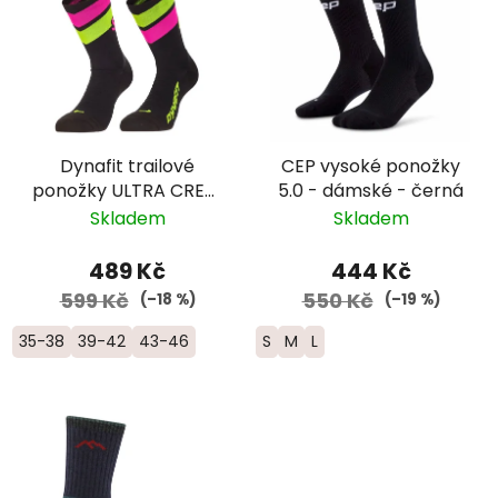
Dynafit trailové
CEP vysoké ponožky
ponožky ULTRA CREW
5.0 - dámské - černá
- žlutá/růžová
Skladem
Skladem
489 Kč
444 Kč
599 Kč
550 Kč
(–18 %)
(–19 %)
35-38
39-42
43-46
S
M
L