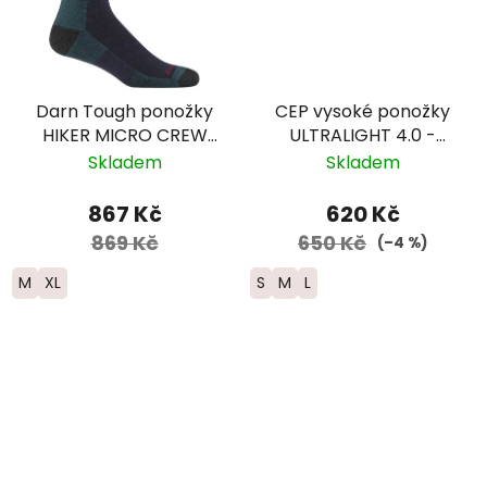
Darn Tough ponožky
CEP vysoké ponožky
HIKER MICRO CREW
ULTRALIGHT 4.0 -
Midweight Merino -
dámské –
Skladem
Skladem
pánské - tmavě
fialová/růžová
fialové
867 Kč
620 Kč
869 Kč
650 Kč
(–4 %)
M
XL
S
M
L