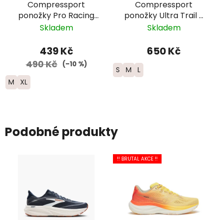
Compressport
Compressport
ponožky Pro Racing
ponožky Ultra Trail -
Run - fialová/žlutá
růžová/bílá/černá
Skladem
Skladem
439 Kč
650 Kč
490 Kč
(–10 %)
S
M
L
M
XL
Podobné produkty
!! BRUTAL AKCE !!