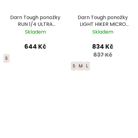
Darn Tough ponožky
Darn Tough ponožky
RUN 1/4 ULTRA
LIGHT HIKER MICRO
Lightweight Merino -
CREW Lightweight
Skladem
Skladem
dámské - modré
Merino - dámské -
šedé
644 Kč
834 Kč
837 Kč
S
S
M
L