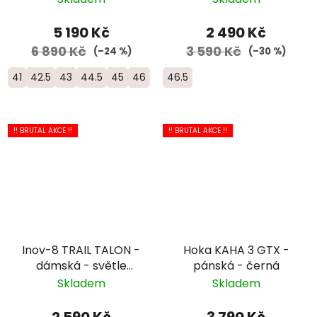
5 190 Kč
2 490 Kč
6 890 Kč
3 590 Kč
(–24 %)
(–30 %)
41
42.5
43
44.5
45
46
46.5
!! BRUTAL AKCE !!
!! BRUTAL AKCE !!
Inov-8 TRAIL TALON -
Hoka KAHA 3 GTX -
dámská - světle
pánská - černá
fialová
Skladem
Skladem
2 590 Kč
3 790 Kč