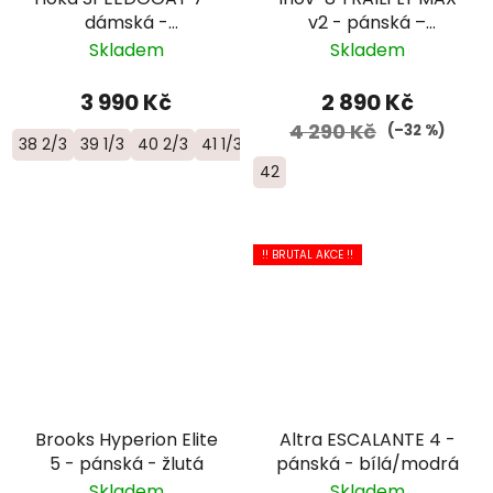
dámská -
v2 - pánská –
černá/růžová
žlutozelená
Skladem
Skladem
3 990 Kč
2 890 Kč
4 290 Kč
(–32 %)
38 2/3
39 1/3
40 2/3
41 1/3
42
!! BRUTAL AKCE !!
Brooks Hyperion Elite
Altra ESCALANTE 4 -
5 - pánská - žlutá
pánská - bílá/modrá
Skladem
Skladem