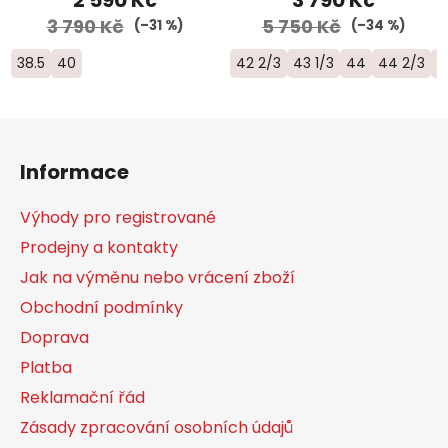
3 790 Kč
5 750 Kč
(–31 %)
(–34 %)
38.5
40
42 2/3
43 1/3
44
44 2/3
4
Z
á
Informace
p
a
Výhody pro registrované
t
Prodejny a kontakty
í
Jak na výměnu nebo vrácení zboží
Obchodní podmínky
Doprava
Platba
Reklamační řád
Zásady zpracování osobních údajů