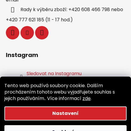
Rady k výběru zboží: +420 608 466 798 nebo
+420 777 621 185 (11 - 17 hod.)
Instagram
Sledovat na Instagramu
Tento web používá soubory cookie. Dalším
Facebook
procházením tohoto webu vyjadřujete souhlas s
jejich používáním.. Více informací
zde
.
Nastavení
Vytvořil Shoptet