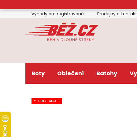
Přejít
na
Výhody pro registrované
Prodejny a kontak
obsah
Boty
Oblečení
Batohy
Vy
!! BRUTAL AKCE !!