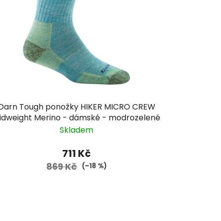
Darn Tough ponožky HIKER MICRO CREW
idweight Merino - dámské - modrozelené
Skladem
711 Kč
869 Kč
(–18 %)