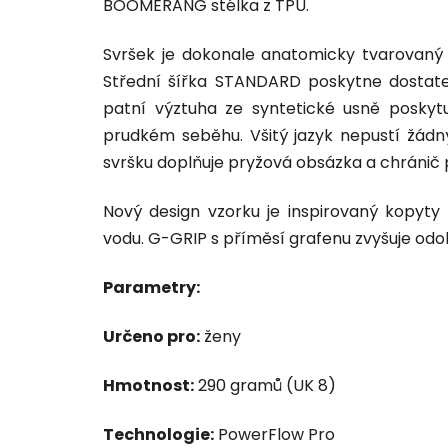
BOOMERANG stélka z TPU.
Svršek je dokonale anatomicky tvarovaný 
Střední šířka STANDARD poskytne dostate
patní výztuha ze syntetické usně poskyt
prudkém seběhu. Všitý jazyk nepustí žádn
svršku doplňuje pryžová obsázka a chránič 
Nový design vzorku je inspirovaný kopyty
vodu. G-GRIP s příměsí grafenu zvyšuje odol
Parametry:
Určeno pro:
ženy
Hmotnost:
290 gramů (UK 8)
Technologie:
PowerFlow Pro