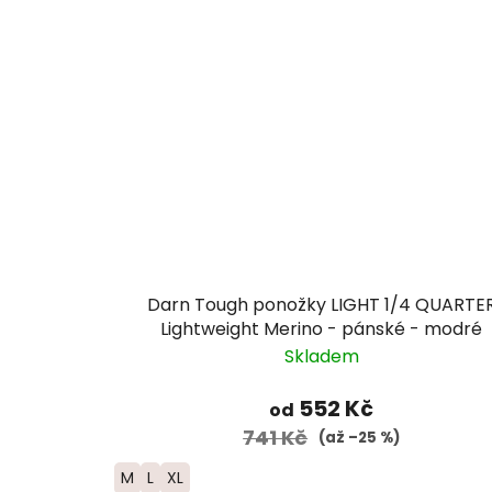
Darn Tough ponožky LIGHT 1/4 QUARTE
Lightweight Merino - pánské - modré
Skladem
552 Kč
od
741 Kč
(až –25 %)
M
L
XL