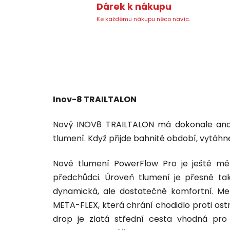
Dárek k nákupu
Ke každému nákupu něco navíc.
Inov-8 TRAILTALON
Nový INOV8 TRAILTALON má dokonale anat
tlumení. Když přijde bahnité období, vytáhn
Nové tlumení PowerFlow Pro je ještě měk
předchůdci. Úroveň tlumení je přesně ta
dynamická, ale dostatečně komfortní. Me
META-FLEX, která chrání chodidlo proti ostr
drop je zlatá střední cesta vhodná pro