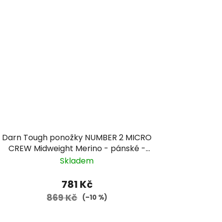
Darn Tough ponožky NUMBER 2 MICRO
CREW Midweight Merino - pánské -
červené/modré/žluté
Skladem
781 Kč
869 Kč
(–10 %)