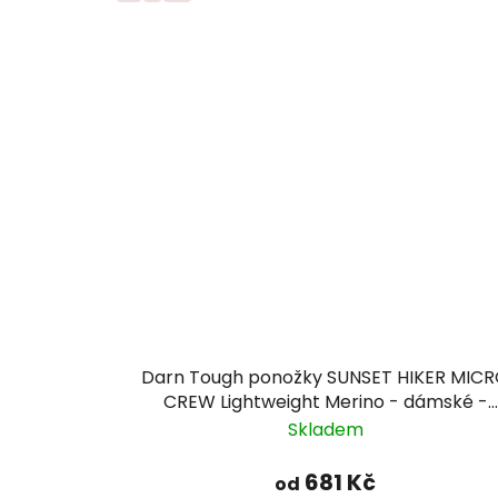
Darn Tough ponožky SUNSET HIKER MIC
CREW Lightweight Merino - dámské -
zeleno/šedé
Skladem
681 Kč
od