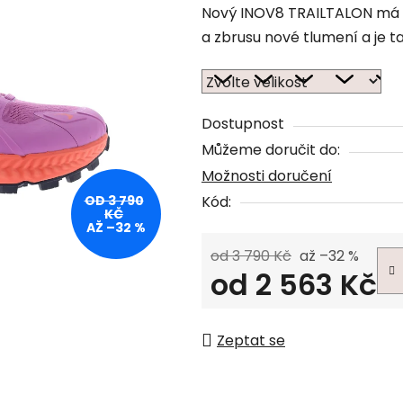
Nový INOV8 TRAILTALON má d
a zbrusu nové tlumení a je t
Dostupnost
Můžeme doručit do:
Možnosti doručení
OD 3 790
Kód:
KČ
AŽ –32 %
od 3 790 Kč
až –32 %
od
2 563 Kč
Měrná cena:
Zeptat se