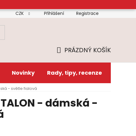
CZK
Přihlášení
Registrace
mínky
Doprava
Platba
Reklamační řád
Zás
PRÁZDNÝ KOŠÍK
NÁKUPNÍ
KOŠÍK
Novinky
Rady, tipy, recenze
ká - světle fialová
L TALON - dámská -
á