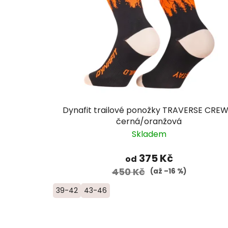
Dynafit trailové ponožky TRAVERSE CREW
černá/oranžová
Skladem
375 Kč
od
450 Kč
(až –16 %)
39-42
43-46