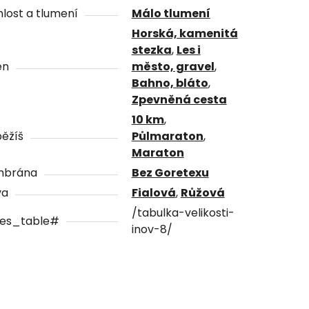
lost a tlumení
Málo tlumení
Horská, kamenitá
stezka
,
Les i
én
město, gravel
,
Bahno, bláto
,
Zpevněná cesta
10 km
,
ěžíš
Půlmaraton
,
Maraton
brána
Bez Goretexu
va
Fialová
,
Růžová
/tabulka-velikosti-
zes_table#
inov-8/