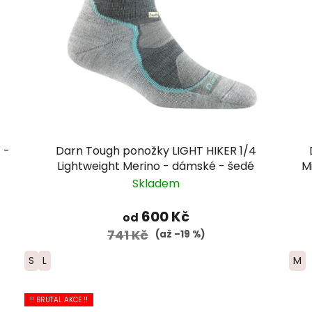
 -
Darn Tough ponožky LIGHT HIKER 1/4
Lightweight Merino - dámské - šedé
M
Skladem
600 Kč
od
741 Kč
(až –19 %)
S
L
M
!! BRUTAL AKCE !!