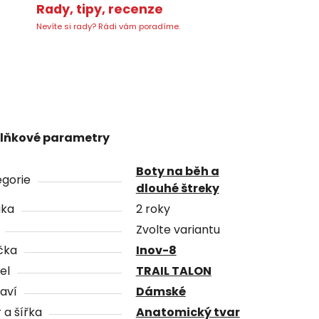
Rady, tipy, recenze
Nevíte si rady? Rádi vám poradíme.
lňkové parametry
Boty na běh a
gorie
dlouhé štreky
uka
2 roky
Zvolte variantu
čka
Inov-8
el
TRAIL TALON
aví
Dámské
 a šířka
Anatomický tvar