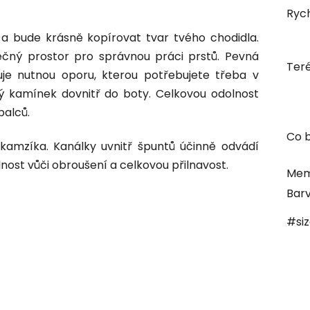
Rych
a bude krásně kopírovat tvar tvého chodidla.
čný prostor pro správnou práci prstů. Pevná
Ter
uje nutnou oporu, kterou potřebujete třeba v
ý kamínek dovnitř do boty. Celkovou odolnost
palců.
Co b
 kamzíka. Kanálky uvnitř špuntů účinně odvádí
nost vůči obroušení a celkovou přilnavost.
Mem
Bar
#si