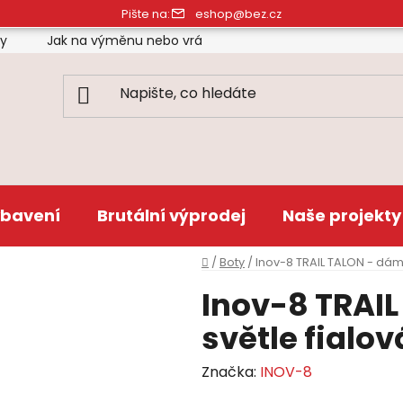
Pište na:
eshop@bez.cz
ty
Jak na výměnu nebo vrácení zboží
Obchodní pod
bavení
Brutální výprodej
Naše projekty
Domů
/
Boty
/
Inov-8 TRAIL TALON - dáms
Inov-8 TRAI
světle fialov
Značka:
INOV-8