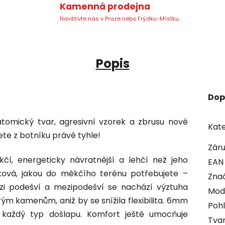
Kamenná prodejna
Navštivte nás v Praze nebo Frýdku-Místku.
Popis
Dop
omický tvar, agresivní vzorek a zbrusu nové
Kate
ete z botníku právě tyhle!
Zár
čí, energeticky návratnější a lehčí než jeho
EAN
ková, jakou do měkčího terénu potřebujete –
Zna
zi podešví a mezipodešví se nachází výztuha
Mod
ým kamenům, aniž by se snížila flexibilita. 6mm
Pohl
 každý typ došlapu. Komfort ještě umocňuje
Tvar