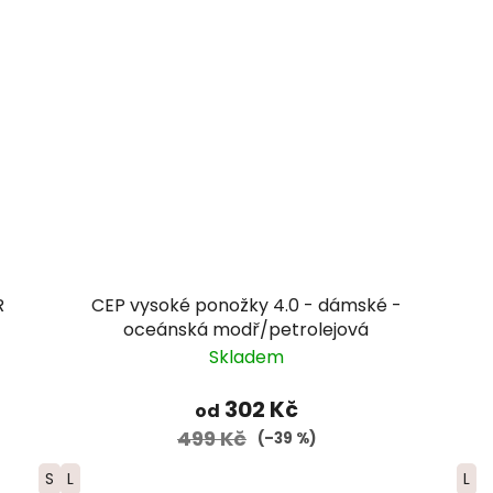
R
CEP vysoké ponožky 4.0 - dámské -
oceánská modř/petrolejová
Skladem
302 Kč
od
499 Kč
(–39 %)
S
L
L