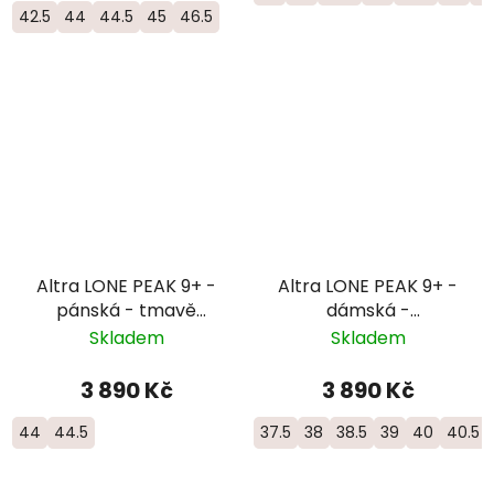
42.5
44
44.5
45
46.5
Altra LONE PEAK 9+ -
Altra LONE PEAK 9+ -
pánská - tmavě
dámská -
modrá
šedá/oranžová
Skladem
Skladem
3 890 Kč
3 890 Kč
44
44.5
37.5
38
38.5
39
40
40.5