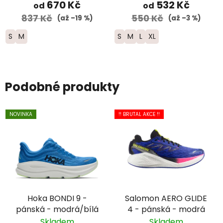
žluté/modré
670 Kč
532 Kč
od
od
837 Kč
550 Kč
(až –19 %)
(až –3 %)
S
M
S
M
L
XL
Podobné produkty
NOVINKA
!! BRUTAL AKCE !!
Hoka BONDI 9 -
Salomon AERO GLIDE
pánská - modrá/bílá
4 - pánská - modrá
Skladem
Skladem