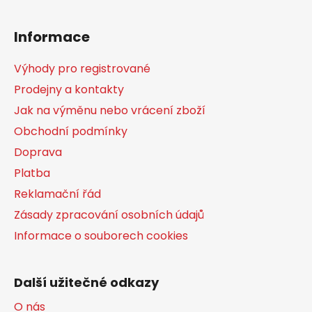
Z
á
Informace
p
a
Výhody pro registrované
t
Prodejny a kontakty
í
Jak na výměnu nebo vrácení zboží
Obchodní podmínky
Doprava
Platba
Reklamační řád
Zásady zpracování osobních údajů
Informace o souborech cookies
Další užitečné odkazy
O nás