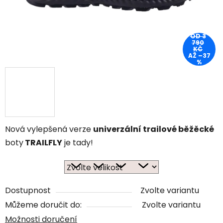
OD 3
790
KČ
AŽ –37
%
Nová vylepšená verze
univerzální trailové běžěcké
boty
TRAILFLY
je tady!
Dostupnost
Zvolte variantu
Můžeme doručit do:
Zvolte variantu
Možnosti doručení