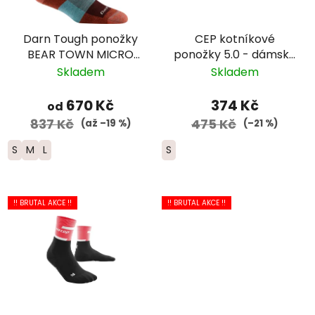
Darn Tough ponožky
CEP kotníkové
BEAR TOWN MICRO
ponožky 5.0 - dámské
CREW Lightweight
- žlutá/červená
Skladem
Skladem
Merino - dámské -
hnědé
670 Kč
374 Kč
od
837 Kč
475 Kč
(až –19 %)
(–21 %)
S
M
L
S
!! BRUTAL AKCE !!
!! BRUTAL AKCE !!