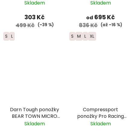
Winter Run - černá
Skladem
Skladem
303 Kč
695 Kč
od
499 Kč
836 Kč
(–39 %)
(až –16 %)
S
L
S
M
L
XL
Darn Tough ponožky
Compressport
BEAR TOWN MICRO
ponožky Pro Racing
CREW Lightweight
Trail v4.0 - UTMB 2026
Skladem
Skladem
Merino - dámské -
- černá