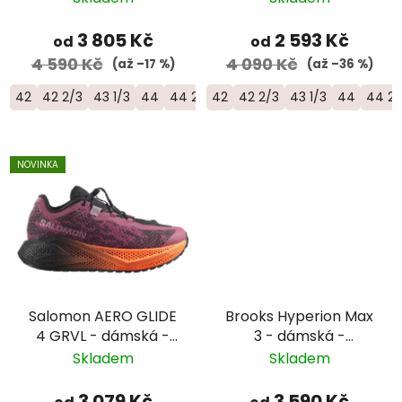
3 805 Kč
2 593 Kč
od
od
4 590 Kč
4 090 Kč
(až –17 %)
(až –36 %)
42
42 2/3
43 1/3
44
44 2/3
42
45 1/3
42 2/3
46
43 1/3
46 2/3
44
47 1/3
44 2/
NOVINKA
Salomon AERO GLIDE
Brooks Hyperion Max
4 GRVL - dámská -
3 - dámská -
vínová
žlutá/růžová
Skladem
Skladem
3 079 Kč
3 590 Kč