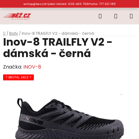
Přejít
eshop@bez.cz
Frýdek-Místek: 608 466 798
Praha: 777 621 185
na
Hledat
NÁKUP
obsah
KOŠÍK
Domů
/
Boty
/
Inov-8 TRAILFLY V2 - dámská - černá
Inov-8 TRAILFLY V2 -
dámská - černá
Značka:
INOV-8
!! BRUTAL AKCE !!