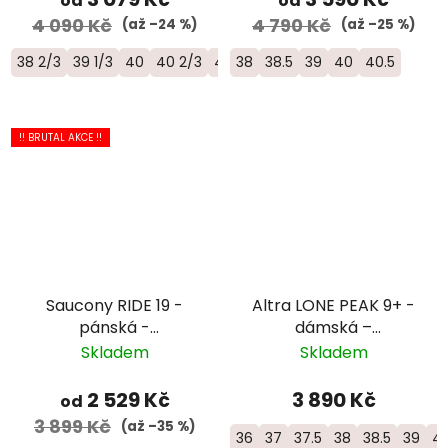
od
od
4 090 Kč
4 790 Kč
(až –24 %)
(až –25 %)
38 2/3
39 1/3
40
40 2/3
41 1/3
38
38.5
39
40
40.5
!! BRUTAL AKCE !!
Saucony RIDE 19 -
Altra LONE PEAK 9+ -
pánská -
dámská –
oranžová/bílá
černá/oranžová
Skladem
Skladem
2 529 Kč
3 890 Kč
od
3 899 Kč
(až –35 %)
36
37
37.5
38
38.5
39
4