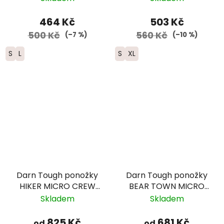
464 Kč
503 Kč
500 Kč
560 Kč
(–7 %)
(–10 %)
S
L
S
XL
Darn Tough ponožky
Darn Tough ponožky
HIKER MICRO CREW
BEAR TOWN MICRO
Midweight Merino -
CREW Lightweight
Skladem
Skladem
pánské - modré
Merino - dámské -
modré
825 Kč
681 Kč
od
od