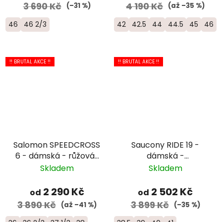
3 690 Kč
4 190 Kč
(–31 %)
(až –35 %)
46
46 2/3
42
42.5
44
44.5
45
46
!! BRUTAL AKCE !!
!! BRUTAL AKCE !!
Salomon SPEEDCROSS
Saucony RIDE 19 -
6 - dámská - růžová/
dámská -
červená
oranžová/bílá
Skladem
Skladem
2 290 Kč
2 502 Kč
od
od
3 890 Kč
3 899 Kč
(až –41 %)
(–35 %)