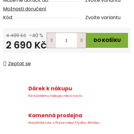
Můžeme doručit do:
Zvolte variantu
Možnosti doručení
Kód:
Zvolte variantu
4 499 Kč
–40 %
DO KOŠÍKU
2 690 Kč
Měrná cena:
Zeptat se
Dárek k nákupu
Ke každému nákupu něco navíc.
Kamenná prodejna
Navštivte nás v Praze nebo Frýdku-Místku.