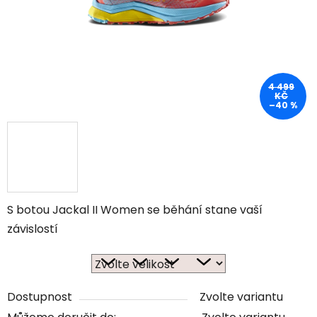
4 499
KČ
–40 %
S botou Jackal II Women se běhání stane vaší
závislostí
Dostupnost
Zvolte variantu