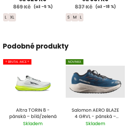
869 Kč
837 Kč
(až –5 %)
(až –18 %)
L
XL
S
M
L
Podobné produkty
!! BRUTAL AKCE !!
NOVINKA
Altra TORIN 8 -
Salomon AERO BLAZE
pánská – bílá/zelená
4 GRVL - pánská –
modrá
Skladem
Skladem