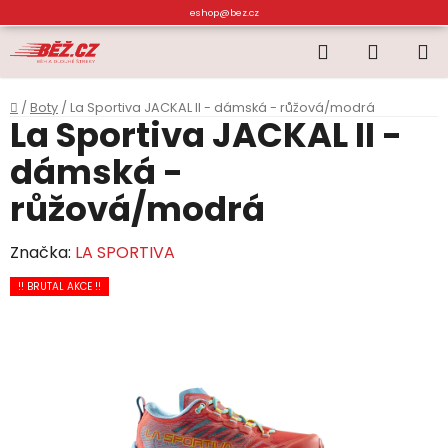
Přejít
eshop@bez.cz
na
Hledat
NÁKUP
obsah
KOŠÍK
Domů
/
Boty
/
La Sportiva JACKAL II - dámská - růžová/modrá
La Sportiva JACKAL II -
dámská -
růžová/modrá
Značka:
LA SPORTIVA
!! BRUTAL AKCE !!