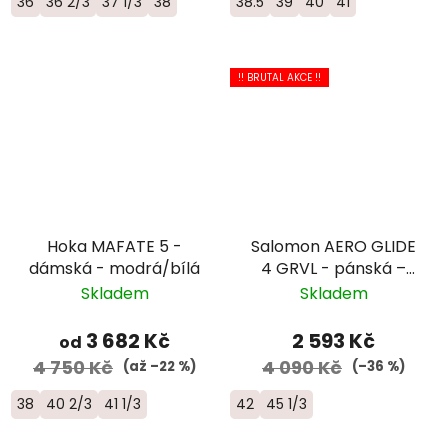
36
36 2/3
37 1/3
38
38.5
39
40
41
!! BRUTAL AKCE !!
Hoka MAFATE 5 -
Salomon AERO GLIDE
dámská - modrá/bílá
4 GRVL - pánská –
žlutá/šedá
Skladem
Skladem
3 682 Kč
2 593 Kč
od
4 750 Kč
4 090 Kč
(až –22 %)
(–36 %)
38
40 2/3
41 1/3
42
45 1/3