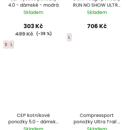
4.0 - dámské - modrá
RUN NO SHOW ULTRA
Lightweight Merino -
Skladem
Skladem
pánské - bílé
303 Kč
706 Kč
499 Kč
(–39 %)
L
S
L
CEP kotníkové
Compressport
ponožky 5.0 - dámské
ponožky Ultra Trail -
– černá
černá/červená
Skladem
Skladem