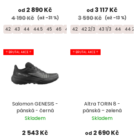
2 890 Kč
3 117 Kč
od
od
4 190 Kč
3 590 Kč
(až –31 %)
(až –13 %)
42
43
44
44.5
45
46
46.5
42
42 2/3
43 1/3
44
44 2/
!! BRUTAL AKCE !!
!! BRUTAL AKCE !!
Salomon GENESIS -
Altra TORIN 8 -
pánská - černá
pánská – zelená
Skladem
Skladem
2 543 Kč
2 690 Kč
od