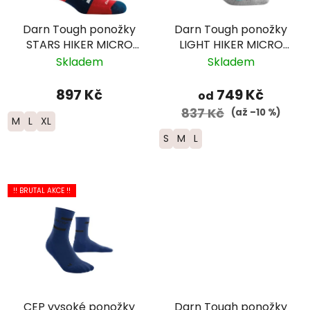
Darn Tough ponožky
Darn Tough ponožky
STARS HIKER MICRO
LIGHT HIKER MICRO
CREW Lightweight
CREW Lightweight
Skladem
Skladem
Merino - pánské
Merino - dámské -
šedé
897 Kč
749 Kč
od
837 Kč
(až –10 %)
M
L
XL
S
M
L
!! BRUTAL AKCE !!
CEP vysoké ponožky
Darn Tough ponožky