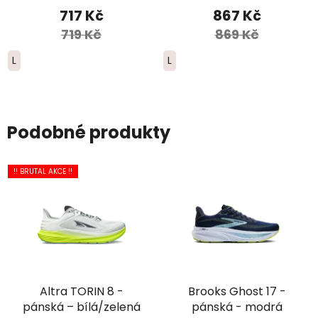
červené/modré/žluté
717 Kč
867 Kč
719 Kč
869 Kč
L
L
Podobné produkty
!! BRUTAL AKCE !!
Altra TORIN 8 -
Brooks Ghost 17 -
pánská – bílá/zelená
pánská - modrá