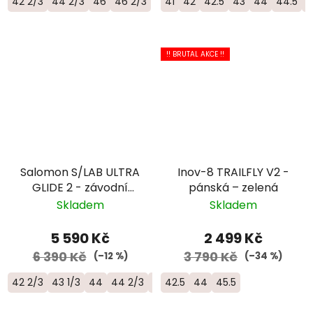
42 2/3
44 2/3
46
46 2/3
41
42
42.5
43
44
44.5
4
!! BRUTAL AKCE !!
Salomon S/LAB ULTRA
Inov-8 TRAILFLY V2 -
GLIDE 2 - závodní
pánská – zelená
trailová běžecká bota
Skladem
Skladem
- L45484100
5 590 Kč
2 499 Kč
6 390 Kč
3 790 Kč
(–12 %)
(–34 %)
42 2/3
43 1/3
44
44 2/3
45 1/3
42.5
46
44
45.5