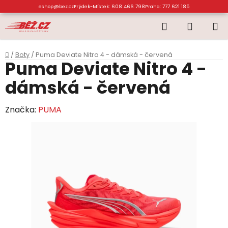
Přejít
eshop@bez.cz
Frýdek-Místek: 608 466 798
Praha: 777 621 185
na
Hledat
NÁKUP
obsah
KOŠÍK
Domů
/
Boty
/
Puma Deviate Nitro 4 - dámská - červená
Puma Deviate Nitro 4 -
dámská - červená
Značka:
PUMA