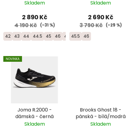
Skladem
Skladem
2 890 Kč
2 690 Kč
4 190 Kč
3 790 Kč
(–31 %)
(–29 %)
42
43
44
44.5
45
46
46.5
45.5
46
NOVINKA
Joma R.2000 -
Brooks Ghost 18 -
dámská - černá
pánská - bílá/modrá
Skladem
Skladem