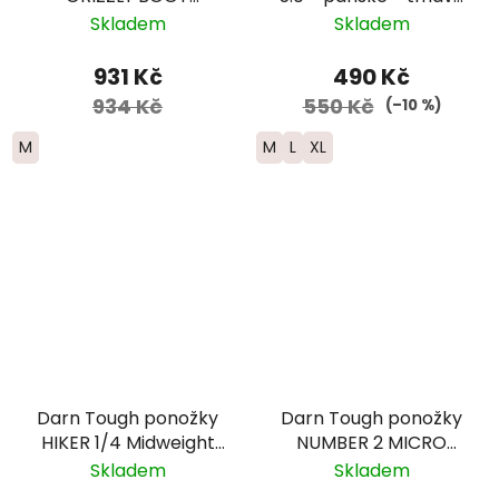
Midweight Merino -
modrá
Skladem
Skladem
pánské - šedé
931 Kč
490 Kč
934 Kč
550 Kč
(–10 %)
M
M
L
XL
Darn Tough ponožky
Darn Tough ponožky
HIKER 1/4 Midweight
NUMBER 2 MICRO
Merino - pánské -
CREW Midweight
Skladem
Skladem
černé
Merino - pánské -