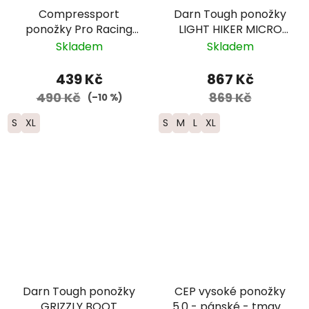
Compressport
Darn Tough ponožky
ponožky Pro Racing
LIGHT HIKER MICRO
Trail - černá/červená
CREW Lightweight
Skladem
Skladem
Merino edice CDT -
pánské - modré/šedé
439 Kč
867 Kč
490 Kč
869 Kč
(–10 %)
S
XL
S
M
L
XL
Darn Tough ponožky
CEP vysoké ponožky
GRIZZLY BOOT
5.0 - pánské - tmavě