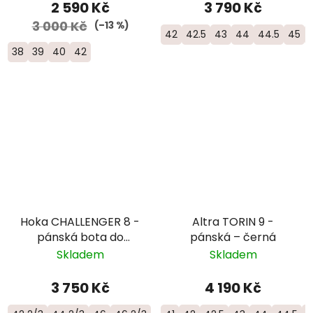
2 590 Kč
3 790 Kč
3 000 Kč
(–13 %)
42
42.5
43
44
44.5
45
38
39
40
42
Hoka CHALLENGER 8 -
Altra TORIN 9 -
pánská bota do
pánská – černá
smíšeného terénu -
Skladem
Skladem
1168716 - STVR
3 750 Kč
4 190 Kč