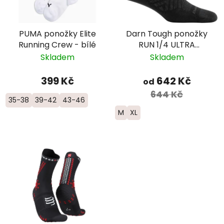
PUMA ponožky Elite
Darn Tough ponožky
Running Crew - bílé
RUN 1/4 ULTRA
Lightweight Merino -
Skladem
Skladem
pánské - černé
399 Kč
642 Kč
od
644 Kč
35-38
39-42
43-46
M
XL