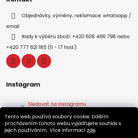
Objednávky, výměny, reklamace: whatsapp /
email
Rady k výběru zboží: +420 608 466 798 nebo
+420 777 621 185 (11 - 17 hod.)
Instagram
Sledovat na Instagramu
Tento web používá soubory cookie. Dalším
Facebook
procházením tohoto webu vyjadřujete souhlas s
jejich používáním.. Více informací
zde
.