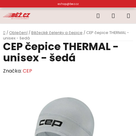
Přejít
eshop@bez.cz
na
Hledat
NÁKUP
obsah
KOŠÍK
Domů
/
Oblečení
/
Běžecké čelenky a čepice
/
CEP čepice THERMAL -
unisex - šedá
CEP čepice THERMAL -
unisex - šedá
Značka:
CEP