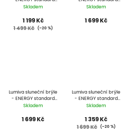
02006 - bílá, černé
01027 - modrá,
Skladem
Skladem
zorníky
fotochromatické
zorníky
1 199 Kč
1 699 Kč
1 499 Kč
(–20 %)
Lumiva sluneční brýle
Lumiva sluneční brýle
- ENERGY standard
- ENERGY standard
01026 - červená,
09006 - průhledná,
Skladem
Skladem
fotochromatické
černé zorníky
zorníky
1 699 Kč
1 359 Kč
1 699 Kč
(–20 %)