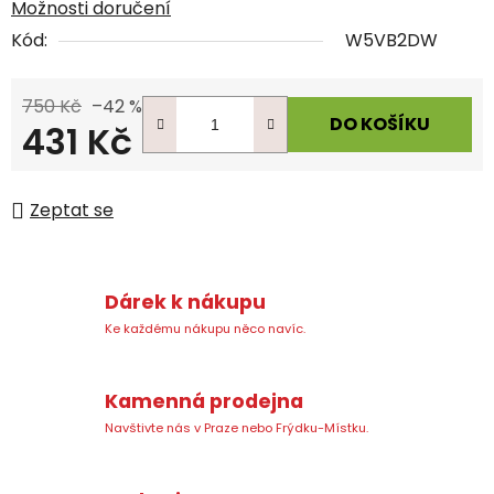
Možnosti doručení
Kód:
W5VB2DW
750 Kč
–42 %
DO KOŠÍKU
431 Kč
Měrná cena:
Zeptat se
Dárek k nákupu
Ke každému nákupu něco navíc.
Kamenná prodejna
Navštivte nás v Praze nebo Frýdku-Místku.