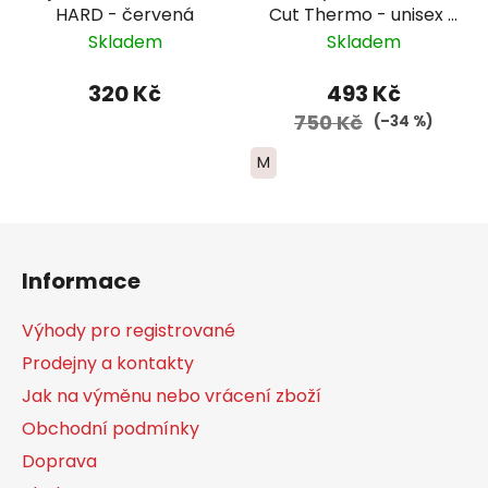
HARD - červená
Cut Thermo - unisex -
vzor pine tree
Skladem
Skladem
320 Kč
493 Kč
750 Kč
(–34 %)
M
Z
á
Informace
p
a
Výhody pro registrované
t
Prodejny a kontakty
í
Jak na výměnu nebo vrácení zboží
Obchodní podmínky
Doprava