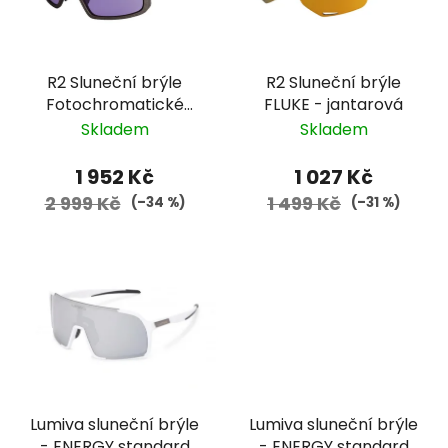
R2 Sluneční brýle
R2 Sluneční brýle
Fotochromatické
FLUKE - jantarová
REVEL - zelenošedá
Skladem
Skladem
1 952 Kč
1 027 Kč
2 999 Kč
1 499 Kč
(–34 %)
(–31 %)
Lumiva sluneční brýle
Lumiva sluneční brýle
- ENERGY standard
- ENERGY standard