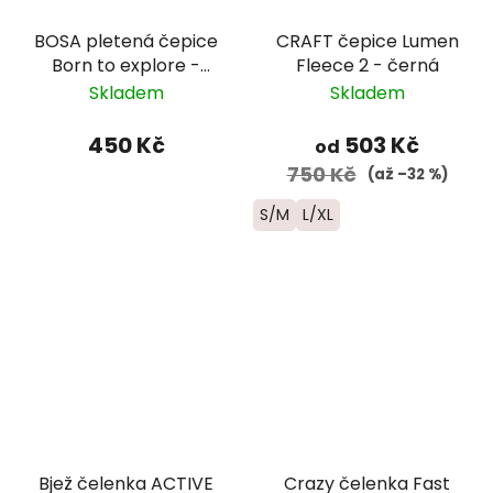
BOSA pletená čepice
CRAFT čepice Lumen
Born to explore -
Fleece 2 - černá
modrá
Skladem
Skladem
450 Kč
503 Kč
od
750 Kč
(až –32 %)
S/M
L/XL
Bjež čelenka ACTIVE
Crazy čelenka Fast