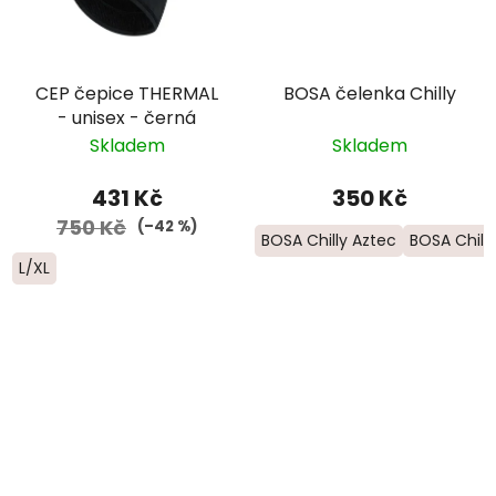
CEP čepice THERMAL
BOSA čelenka Chilly
- unisex - černá
Skladem
Skladem
431 Kč
350 Kč
750 Kč
(–42 %)
BOSA Chilly Aztec
BOSA Chilly
L/XL