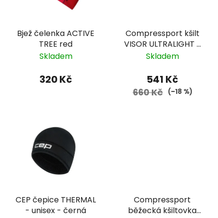
Compressport kšilt
Bjež čelenka ACTIVE
VISOR ULTRALIGHT -
TREE red
zelená
Skladem
Skladem
541 Kč
320 Kč
660 Kč
(–18 %)
CEP čepice THERMAL
Compressport
- unisex - černá
běžecká kšiltovka