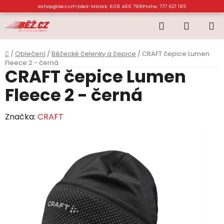
Přejít
eshop@bez.cz
Frýdek-Místek: 608 466 798
Praha: 777 621 185
na
Hledat
NÁKUP
obsah
KOŠÍK
Domů
/
Oblečení
/
Běžecké čelenky a čepice
/
CRAFT čepice Lumen
Fleece 2 - černá
CRAFT čepice Lumen
Fleece 2 - černá
Značka:
CRAFT