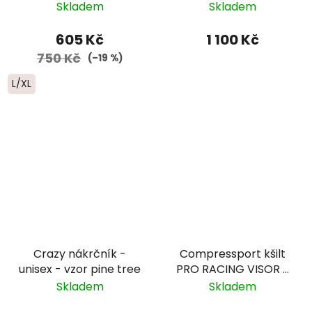
PRO RACING CAP -
Skladem
Skladem
bílá
605 Kč
1 100 Kč
750 Kč
(–19 %)
L/XL
Crazy nákrčník -
Compressport kšilt
unisex - vzor pine tree
PRO RACING VISOR -
bílá
Skladem
Skladem