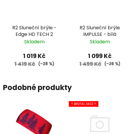
R2 Sluneční brýle -
R2 Sluneční brýle
Edge HD TECH 2
IMPULSE - bílá
Skladem
Skladem
1 019 Kč
1 099 Kč
1 419 Kč
1 499 Kč
(–28 %)
(–26 %)
Podobné produkty
!! BRUTAL AKCE !!