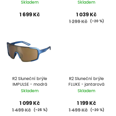
01026 - červená,
- fialová, fialové
Skladem
Skladem
fotochromatické
zorníky
zorníky
1 699 Kč
1 039 Kč
1 299 Kč
(–20 %)
R2 Sluneční brýle
R2 Sluneční brýle
IMPULSE - modrá
FLUKE - jantarová
Skladem
Skladem
1 099 Kč
1 199 Kč
1 499 Kč
1 499 Kč
(–26 %)
(–20 %)