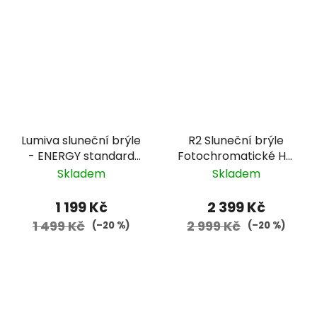
Lumiva sluneční brýle
R2 Sluneční brýle
- ENERGY standard
Fotochromatické HD
01011 - černá, modré
FLUKE - černá
Skladem
Skladem
zorníky
1 199 Kč
2 399 Kč
1 499 Kč
2 999 Kč
(–20 %)
(–20 %)