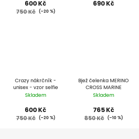
600 Kč
690 Kč
750 Kč
(–20 %)
Crazy nákrčník -
Bjež čelenka MERINO
unisex - vzor selfie
CROSS MARINE
Skladem
Skladem
600 Kč
765 Kč
750 Kč
850 Kč
(–20 %)
(–10 %)
Z