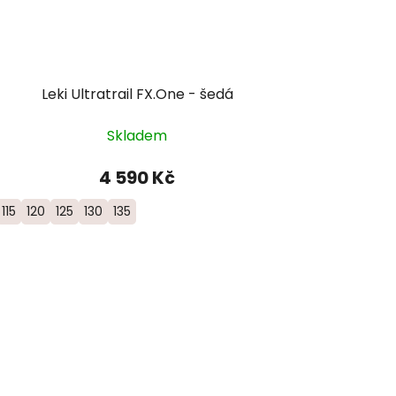
Leki Ultratrail FX.One - šedá
Skladem
4 590 Kč
115
120
125
130
135