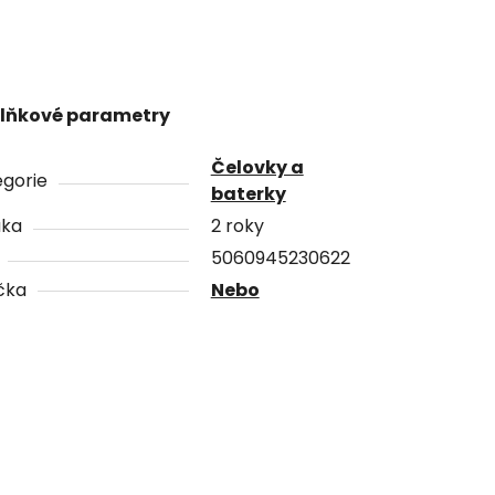
lňkové parametry
Čelovky a
gorie
baterky
uka
2 roky
5060945230622
čka
Nebo