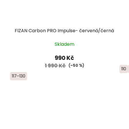
FIZAN Carbon PRO Impulse- červená/černá
Skladem
990 Kč
1 990 Kč
(–50 %)
110
117–130