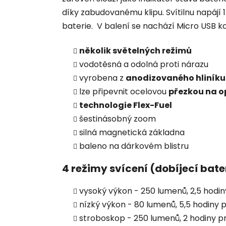
díky zabudovanému klipu. Svítilnu napájí 1
baterie. V balení se nachází Micro USB k
několik světelných režimů
vodotěsná a odolná proti nárazu
vyrobena z
anodizovaného hliníku
lze připevnit ocelovou
přezkou na 
technologie Flex-Fuel
šestinásobný zoom
silná magnetická základna
baleno na dárkovém blistru
4 režimy svícení (dobíjecí bater
vysoký výkon - 250 lumenů, 2,5 hodin
nízký výkon - 80 lumenů, 5,5 hodiny 
stroboskop - 250 lumenů, 2 hodiny p