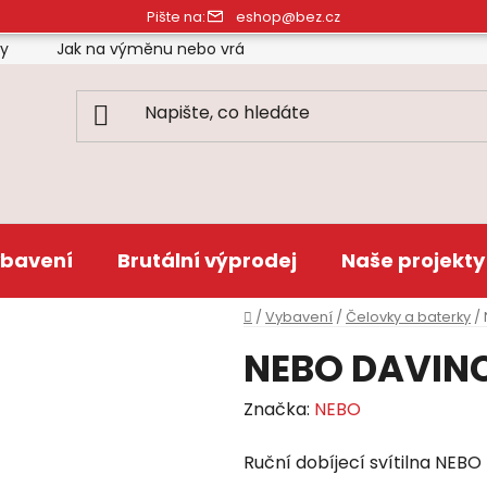
Pište na:
eshop@bez.cz
ty
Jak na výměnu nebo vrácení zboží
Obchodní pod
bavení
Brutální výprodej
Naše projekty
Domů
/
Vybavení
/
Čelovky a baterky
/
NEBO DAVINCI
Značka:
NEBO
Ruční dobíjecí svítilna NE