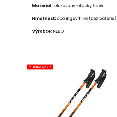
Materiál:
eloxovaný letecký hliník
Hmotnost:
cca 91g svítilna (bez baterie)
Výrobce:
NEBO
!! BRUTAL AKCE !!