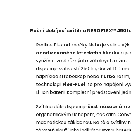
Ruční dobíjecí svítilna NEBO FLEX™ 45
Redline Flex od značky Nebo je velice výko
anodizovaného leteckého hliníku
a je
využívat ve 4 různých světelných režimec
disponuje svítivostí 250 lm, dosvit 160 me
například stroboskop nebo
Turbo
režim, 
technologii
Flex-Fuel
lze pro napájení vyu
Li-Ion baterii. Kompletní představení jed
Svítilna dále disponuje
šestinásobnám
ergonomickým úchopem, čočkami Convex,
magnetickou základnou. Na těle svítilny 
zároveň slouží jako indikátor stavu baterie