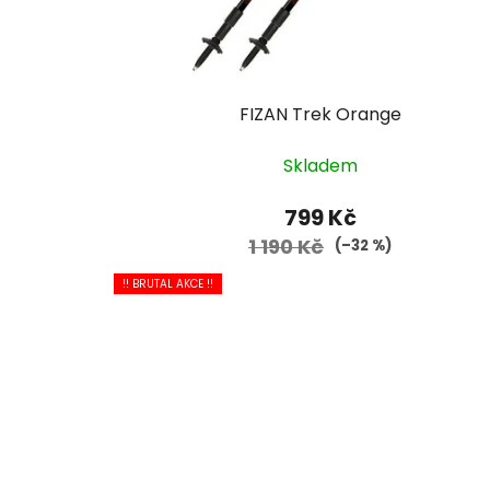
FIZAN Trek Orange
Skladem
799 Kč
1 190 Kč
(–32 %)
!! BRUTAL AKCE !!