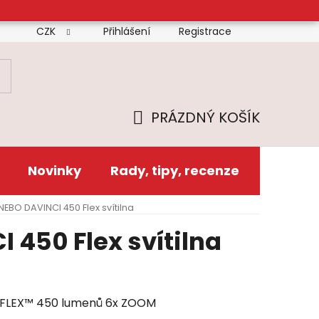
CZK
Přihlášení
Registrace
mínky
Doprava
Platba
Reklamační řád
Zás
PRÁZDNÝ KOŠÍK
NÁKUPNÍ
KOŠÍK
Novinky
Rady, tipy, recenze
NEBO DAVINCI 450 Flex svítilna
 450 Flex svítilna
BO FLEX™ 450 lumenů 6x ZOOM