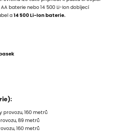
 AA baterie nebo 14 500 Li-Ion dobíjecí
abel a
14 500 Li-Ion baterie.
opasek
ie):
y provozu, 160 metrů
provozu, 89 metrů
rovozu, 160 metrů