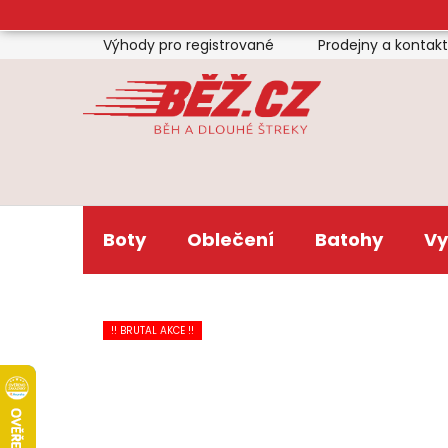
Přejít
na
Výhody pro registrované
Prodejny a kontak
obsah
Boty
Oblečení
Batohy
Vy
!! BRUTAL AKCE !!