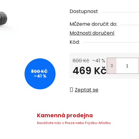
Dostupnost
Můžeme doručit do:
Možnosti doručení
Kód:
800 Kč
–41 %
469 Kč
800 KČ
–41 %
Měrná cena:
Zeptat se
Kamenná prodejna
Navštivte nás v Praze nebo Frýdku-Místku.