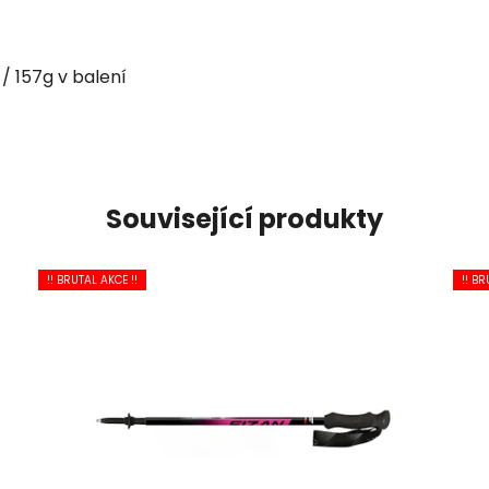
 / 157g v balení
Související produkty
!! BRUTAL AKCE !!
!! BR