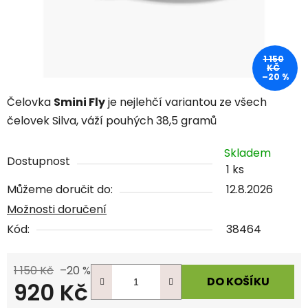
1 150
KČ
–20 %
Čelovka
Smini Fly
je nejlehčí variantou ze všech
čelovek Silva, váží pouhých 38,5 gramů
Skladem
Dostupnost
1 ks
Můžeme doručit do:
12.8.2026
Možnosti doručení
Kód:
38464
1 150 Kč
–20 %
DO KOŠÍKU
920 Kč