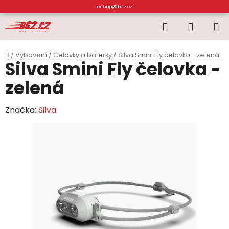
Přejít
eshop@bez.cz
na
Hledat
NÁKUP
obsah
KOŠÍK
Domů
/
Vybavení
/
Čelovky a baterky
/
Silva Smini Fly čelovka - zelená
Silva Smini Fly čelovka -
zelená
Značka:
Silva