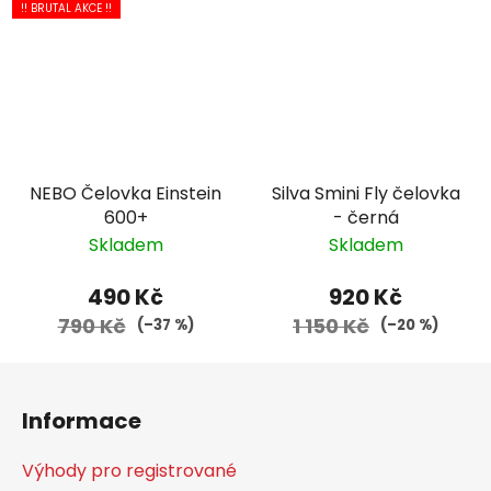
!! BRUTAL AKCE !!
NEBO Čelovka Einstein
Silva Smini Fly čelovka
600+
- černá
Skladem
Skladem
490 Kč
920 Kč
790 Kč
1 150 Kč
(–37 %)
(–20 %)
Z
á
Informace
p
a
Výhody pro registrované
t