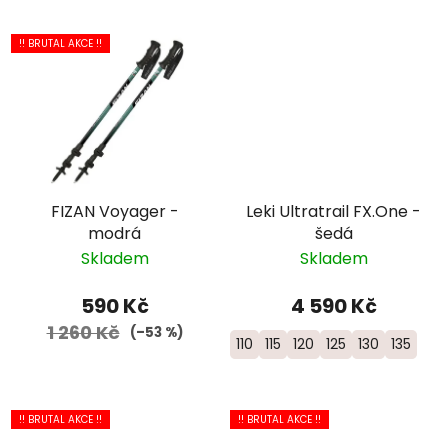
!! BRUTAL AKCE !!
FIZAN Voyager -
Leki Ultratrail FX.One -
modrá
šedá
Skladem
Skladem
590 Kč
4 590 Kč
1 260 Kč
(–53 %)
110
115
120
125
130
135
!! BRUTAL AKCE !!
!! BRUTAL AKCE !!