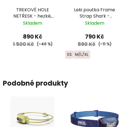
TREKOVÉ HOLE
Leki poutka Frame
NETŘESK - hezké,
Strap Shark -
spolehlivé trekové
červená
Skladem
Skladem
hole české značky za
výbornou cenu
890 Kč
790 Kč
1 500 Kč
890 Kč
(–40 %)
(–11 %)
XS
M/L/XL
Podobné produkty