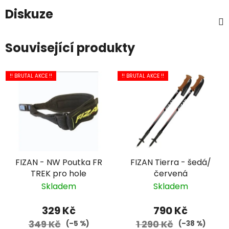
Diskuze
Související produkty
!! BRUTAL AKCE !!
!! BRUTAL AKCE !!
FIZAN - NW Poutka FR
FIZAN Tierra - šedá/
TREK pro hole
červená
Skladem
Skladem
329 Kč
790 Kč
349 Kč
1 290 Kč
(–5 %)
(–38 %)